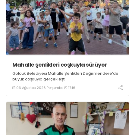
Mahalle şenlikleri coşkuyla sürüyor
Gölcük Belediyesi Mahalle Şenlikleri Değirmendere’de
büyük coşkuyla gerçekleşti
06 Ağustos 2026 Perşembe
17:16