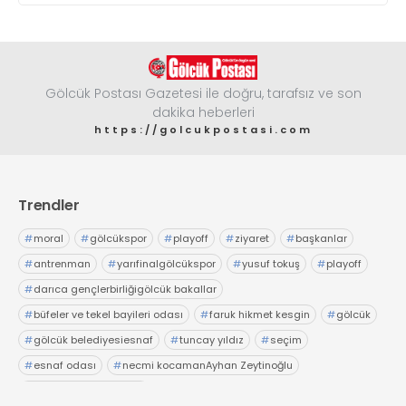
Gölcük Postası Gazetesi ile doğru, tarafsız ve son
dakika heberleri
https://golcukpostasi.com
Trendler
#
moral
#
gölcükspor
#
playoff
#
ziyaret
#
başkanlar
#
antrenman
#
yarıfinalgölcükspor
#
yusuf tokuş
#
playoff
#
darıca gençlerbirliğigölcük bakallar
#
büfeler ve tekel bayileri odası
#
faruk hikmet kesgin
#
gölcük
#
gölcük belediyesiesnaf
#
tuncay yıldız
#
seçim
#
esnaf odası
#
necmi kocamanAyhan Zeytinoğlu
#
Kocaeli Sanayi Odası