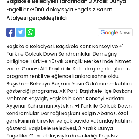
Başiskele Belediyesi tarafından 3 Aralık Dünya
21 Gölcük
Engelliler Günü dolayısıyla Engelsiz Sanat
02624132333
Atölyesi gerçekleştirildi
haber@golcukpostasi.com
Başiskele Belediyesi, Başiskele Kent Konseyi ve +1
Fark ile Gölcük Down Sendromlular Derneği iş
birliğinde Türkiye Yüzyılı Gençlik Merkezi’nde hizmet
veren Genc-i Âlâ Erişilebilir Kafe’de gerçekleştirilen
program renkli ve eğlenceli anlara sahne oldu.
Başiskele Belediye Başkanı Yasin Özlü’nün de katılım
gösterdiği programa, AK Parti Başiskele İlçe Başkanı
Mehmet Başyiğit, Başiskele Kent Konseyi Başkanı
Ayşenur Kahraman Aytekin, +1 Fark ile Gölcük Down
Sendromlular Derneği Başkanı Belgin Abanoz, özel
gereksinimli bireyler ve çok sayıda vatandaş katılım
gösterdi. Başiskele Belediyesi, 3 Aralık Dünya
Engelliler Günü dolayısıyla düzenlediği Engelsiz