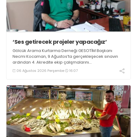
‘Ses getirecek projeler yapacağız’
Gölcük Arama Kurtarma Derneği GESOTİM Başkanı
Necmi Kocaman, 9 Ağustos’ta gerçekleşecek sınavın
ardından 4. Akredite ekip çalışmalarını
tamamlayacaklarını ifade ederek açıklamalarda
06 Ağustos 2026 Perşembe
16:07
bulundu. Kocaman, “Gölcük’te ve Kocaeli genelinde ses
getirecek projelerimizi tek tek hayata geçireceğiz” dedi