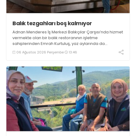
Balık tezgahları boş kalmıyor
Adnan Menderes İş Merkezi Balıkçılar Çarşısı’nda hizmet
vermekte olan bir balık restoranının işletme
sahiplerinden Emrah Kurtuluş, yaz aylarında da
tezgahlarda taze balık bulunduğunu ifade ederek “Yıl
06 Ağustos 2026 Perşembe
13:46
boyunca tezgahlarda taze balık bulmak mümkün
oluyor” dedi