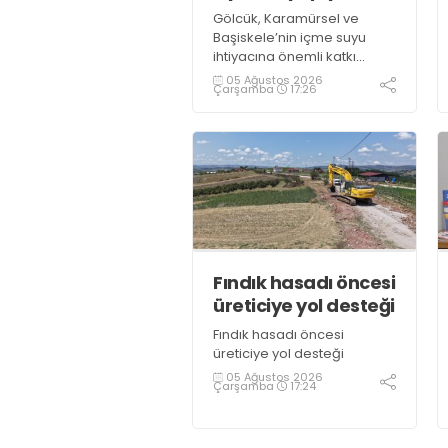
Gölcük, Karamürsel ve
Başiskele’nin içme suyu
ihtiyacına önemli katkı
sağlayacak “İhsaniye Barajı,
05 Ağustos 2026
Çarşamba
17:26
Karamürsel İçme Suyu
Arıtma Tesisi ve İletim
Hatları” projesinin tanıtım
töreninde konuşan
Büyükşehir Belediye
Başkanı Tahir Büyükakın,
“Hizmet ve eser siyaseti
gündemimizden hiç
çıkmadı” dedi
Fındık hasadı öncesi
üreticiye yol desteği
Fındık hasadı öncesi
üreticiye yol desteği
05 Ağustos 2026
Çarşamba
17:24