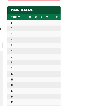
PUAN DURUMU
Takım
O
G
B
M
P
1.
n
2.
3.
4.
5.
6.
7.
8.
9.
10.
11.
12.
13.
14.
15.