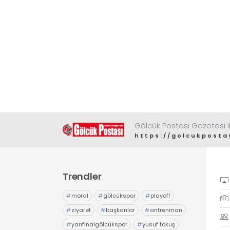
Gölcük Postası Gazetesi il
https://golcukposta
Trendler
#
moral
#
gölcükspor
#
playoff
#
ziyaret
#
başkanlar
#
antrenman
#
yarıfinalgölcükspor
#
yusuf tokuş