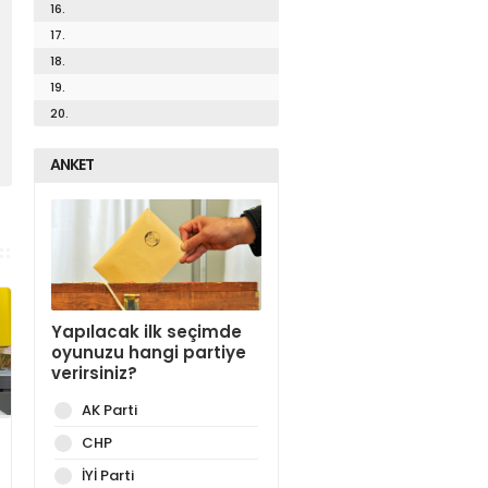
16.
17.
18.
19.
20.
ANKET
Yapılacak ilk seçimde
oyunuzu hangi partiye
verirsiniz?
AK Parti
CHP
İYİ Parti