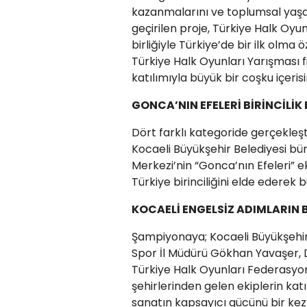
kazanmalarını ve toplumsal yaş
geçirilen proje, Türkiye Halk Oyu
birliğiyle Türkiye’de bir ilk olma 
Türkiye Halk Oyunları Yarışması fi
katılımıyla büyük bir coşku içer
GONCA’NIN EFELERİ BİRİNCİLİK 
Dört farklı kategoride gerçekleş
Kocaeli Büyükşehir Belediyesi b
Merkezi’nin “Gonca’nın Efeleri” e
Türkiye birinciliğini elde ederek 
KOCAELİ ENGELSİZ ADIMLARIN
Şampiyonaya; Kocaeli Büyükşehir 
Spor İl Müdürü Gökhan Yavaşer, 
Türkiye Halk Oyunları Federasyonu
şehirlerinden gelen ekiplerin kat
sanatın kapsayıcı gücünü bir ke