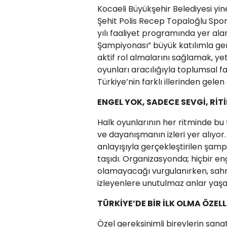
Kocaeli Büyükşehir Belediyesi yi
Şehit Polis Recep Topaloğlu Spo
yılı faaliyet programında yer al
Şampiyonası” büyük katılımla gerç
aktif rol almalarını sağlamak, ye
oyunları aracılığıyla toplumsal 
Türkiye’nin farklı illerinden gele
ENGEL YOK, SADECE SEVGİ, RİTİ
Halk oyunlarının her ritminde bu
ve dayanışmanın izleri yer alıyor.
anlayışıyla gerçekleştirilen şamp
taşıdı. Organizasyonda; hiçbir 
olamayacağı vurgulanırken, sahne 
izleyenlere unutulmaz anlar yaşat
TÜRKİYE’DE BİR İLK OLMA ÖZELL
Özel gereksinimli bireylerin sana