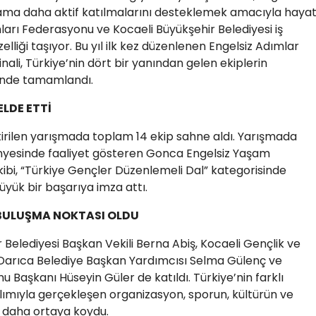
ama daha aktif katılmalarını desteklemek amacıyla haya
nları Federasyonu ve Kocaeli Büyükşehir Belediyesi iş
özelliği taşıyor. Bu yıl ilk kez düzenlenen Engelsiz Adımlar
nali, Türkiye’nin dört bir yanından gelen ekiplerin
isinde tamamlandı.
ELDE ETTİ
tirilen yarışmada toplam 14 ekip sahne aldı. Yarışmada
ünyesinde faaliyet gösteren Gonca Engelsiz Yaşam
kibi, “Türkiye Gençler Düzenlemeli Dal” kategorisinde
büyük bir başarıya imza attı.
 BULUŞMA NOKTASI OLDU
Belediyesi Başkan Vekili Berna Abiş, Kocaeli Gençlik ve
Darıca Belediye Başkan Yardımcısı Selma Gülenç ve
 Başkanı Hüseyin Güler de katıldı. Türkiye’nin farklı
ılımıyla gerçekleşen organizasyon, sporun, kültürün ve
z daha ortaya koydu.