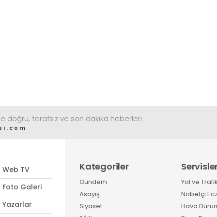
açıklamalarda bulundu.
devam ediyor. Öğrenci
Salman, “Unutulmamalıdır ki
bursları için müracaatları
tüketici hakkı, temel bir
almaya başladık’ dedi
vatandaşlık hakkıdır” dedi
e doğru, tarafsız ve son dakika heberleri
si.com
Kategoriler
Servisle
Web TV
Gündem
Yol ve Trafi
Foto Galeri
Asayiş
Nöbetçi Ec
Yazarlar
Siyaset
Hava Duru