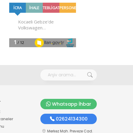
r
Whatsapp İhbar
k
02624134300
zaneler
mu
Merkez Mah. Preveze Cad.