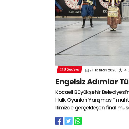
Gündem
21 Haziran 2026
14:
Engelsiz Adımlar 
Kocaeli Büyükşehir Belediyesi’n
Halk Oyunları Yarışması” muh
İlimizde gerçekleşen final m