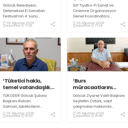
Gölcük Belediyesi,
Sırf Tiyatro-Fi Sanat ve
Geleneksel El Sanatları
Cinemre Organizasyon
Festivali’nin 4.’sünü
Genel Koordinatörü
gerçekleştirmeye
Mehmet
05 Ağustos 2026
05 Ağustos 2026
Çarşamba
17:25
Çarşamba
17:24
hazırlanıyor. Festival
Cinemre, faaliyetleri
Komisyon Başkanı Naz
hakkında yaptığı
Camkıran, 7-9 Ağustos
açıklamada,
tarihlerinde gerçekleşecek
“Etkinliklerimizde mahalle
organizasyon hakkında
kültürünü ve birlik beraberlik
yaptığı açıklamada,
duygusunu güçlendirmeyi
“Yaklaşık 40 farklı sanat dalı
hedefliyoruz” dedi
tanıtılacak” dedi
‘Tüketici hakkı,
‘Burs
temel vatandaşlık
müracaatlarını
hakkıdır’
almaya başladık’
TÜKODER Gölcük Şubesi
Gölcük Ziyaret Vakfı Başkanı
Başkanı Rıdvan
Seyfettin Öztürk, vakıf
Salman, tüketicilerin
çalışmaları hakkında
karşılaştıkları sorunlar ve
açıklamalarda bulundu.
05 Ağustos 2026
05 Ağustos 2026
Çarşamba
15:50
Çarşamba
15:49
bunlara dair alınabilecek
Öztürk, “Vakfımız, hayır
tedbirler hakkında
faaliyetlerine aralıksız