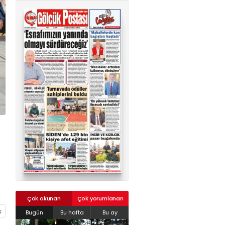
02624132333
haber@golcukpostasi.com
Çok okunan
Çok yorumlanan
Bugün
Bu hafta
Bu ay