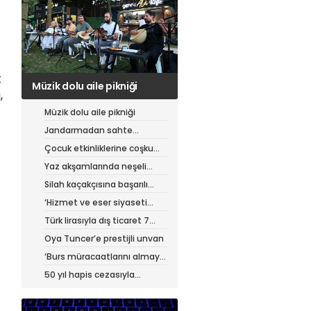
k
Jandarmadan sahte
,
çantacılara darbe
Müzik dolu aile pikniği
Jandarmadan sahte
çantacılara darbe
Çocuk etkinliklerine coşku
dolu final
Yaz akşamlarında neşeli
etkinlikler
Silah kaçakçısına başarılı
operasyon
‘Hizmet ve eser siyaseti
yapıyoruz’
Türk lirasıyla dış ticaret 7
ayda 900 milyar lirayı aştı
Oya Tuncer’e prestijli unvan
‘Burs müracaatlarını almaya
başladık’
50 yıl hapis cezasıyla
aranıyordu, yakalandı