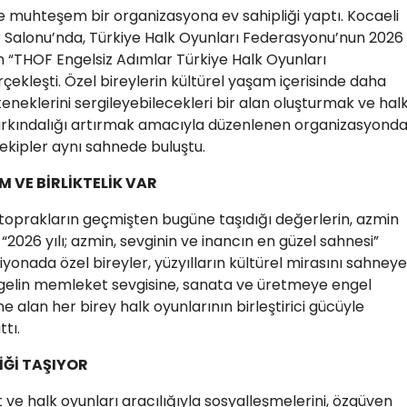
ne muhteşem bir organizasyona ev sahipliği yaptı. Kocaeli
r Salonu’nda, Türkiye Halk Oyunları Federasyonu’nun 2026
an “THOF Engelsiz Adımlar Türkiye Halk Oyunları
ekleşti. Özel bireylerin kültürel yaşam içerisinde daha
teneklerini sergileyebilecekleri bir alan oluşturmak ve hal
farkındalığı artırmak amacıyla düzenlenen organizasyonda
n ekipler aynı sahnede buluştu.
M VE BİRLİKTELİK VAR
 toprakların geçmişten bugüne taşıdığı değerlerin, azmin
 “2026 yılı; azmin, sevginin ve inancın en güzel sahnesi”
iyonada özel bireyler, yüzyılların kültürel mirasını sahneye
engelin memleket sevgisine, sanata ve üretmeye engel
alan her birey halk oyunlarının birleştirici gücüyle
tı.
İĞİ TAŞIYOR
t ve halk oyunları aracılığıyla sosyalleşmelerini, özgüven