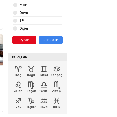
MHP
Deva
SP
Diğer
Oy ver
Sonuçlar
BURÇLAR
Koç
Boğa
İkizler
Yengeç
Aslan
Başak
Terazi
Akrep
Yay
Oğlak
Kova
Balık