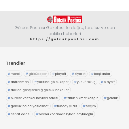
Gölcük Postası Gazetesi ile doğru, tarafsız ve son
dakika heberleri
https://golcukpostasi.com
Trendler
#
moral
#
gölcükspor
#
playoff
#
ziyaret
#
başkanlar
#
antrenman
#
yarıfinalgölcükspor
#
yusuf tokuş
#
playoff
#
darıca gençlerbirliğigölcük bakallar
#
büfeler ve tekel bayileri odası
#
faruk hikmet kesgin
#
gölcük
#
gölcük belediyesiesnaf
#
tuncay yıldız
#
seçim
#
esnaf odası
#
necmi kocamanAyhan Zeytinoğlu
#
Kocaeli Sanayi Odası