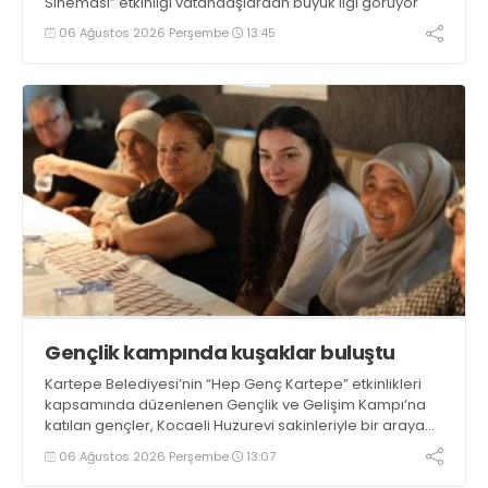
Sineması” etkinliği vatandaşlardan büyük ilgi görüyor
06 Ağustos 2026 Perşembe
13:45
Gençlik kampında kuşaklar buluştu
Kartepe Belediyesi’nin “Hep Genç Kartepe” etkinlikleri
kapsamında düzenlenen Gençlik ve Gelişim Kampı’na
katılan gençler, Kocaeli Huzurevi sakinleriyle bir araya
geldi
06 Ağustos 2026 Perşembe
13:07