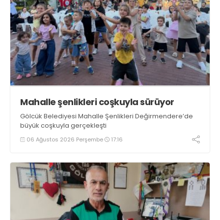
Mahalle şenlikleri coşkuyla sürüyor
Gölcük Belediyesi Mahalle Şenlikleri Değirmendere’de
büyük coşkuyla gerçekleşti
06 Ağustos 2026 Perşembe
17:16