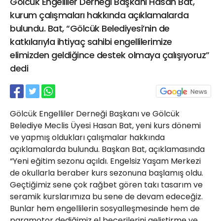
Gölcük Engelliler Derneği Başkanı Hasan Bat,
21 Gölcük
kurum çalışmaları hakkında açıklamalarda
02624132333
bulundu. Bat, “Gölcük Belediyesi’nin de
haber@golcukpostasi.com
katkılarıyla ihtiyaç sahibi engellilerimize
elimizden geldiğince destek olmaya çalışıyoruz”
dedi
Gölcük Engelliler Derneği Başkanı ve Gölcük
Belediye Meclis Üyesi Hasan Bat, yeni kurs dönemi
ve yapmış oldukları çalışmalar hakkında
açıklamalarda bulundu. Başkan Bat, açıklamasında
“Yeni eğitim sezonu açıldı. Engelsiz Yaşam Merkezi
de okullarla beraber kurs sezonuna başlamış oldu.
Geçtiğimiz sene çok rağbet gören takı tasarım ve
seramik kurslarımıza bu sene de devam edeceğiz.
Bunlar hem engellilerin sosyalleşmesinde hem de
paramotor dediğimiz el becerilerini geliştirme ve