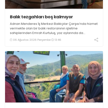
Balık tezgahları boş kalmıyor
Adnan Menderes İş Merkezi Balıkçılar Çarşısı’nda hizmet
vermekte olan bir balık restoranının işletme
sahiplerinden Emrah Kurtuluş, yaz aylarında da
tezgahlarda taze balık bulunduğunu ifade ederek “Yıl
06 Ağustos 2026 Perşembe
13:46
boyunca tezgahlarda taze balık bulmak mümkün
oluyor” dedi