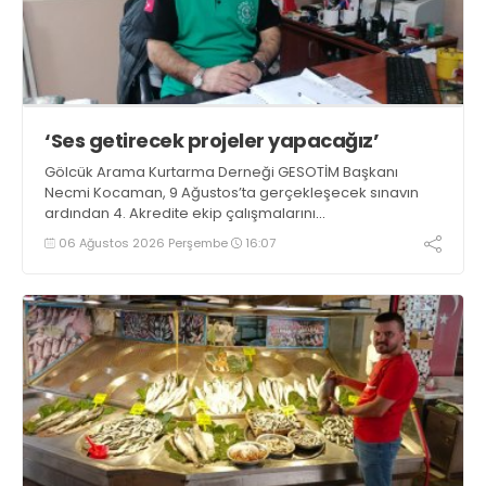
‘Ses getirecek projeler yapacağız’
Gölcük Arama Kurtarma Derneği GESOTİM Başkanı
Necmi Kocaman, 9 Ağustos’ta gerçekleşecek sınavın
ardından 4. Akredite ekip çalışmalarını
tamamlayacaklarını ifade ederek açıklamalarda
06 Ağustos 2026 Perşembe
16:07
bulundu. Kocaman, “Gölcük’te ve Kocaeli genelinde ses
getirecek projelerimizi tek tek hayata geçireceğiz” dedi