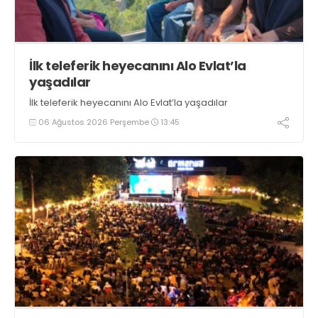
İlk teleferik heyecanını Alo Evlat’la
yaşadılar
İlk teleferik heyecanını Alo Evlat’la yaşadılar
06 Ağustos 2026 Perşembe
13:45