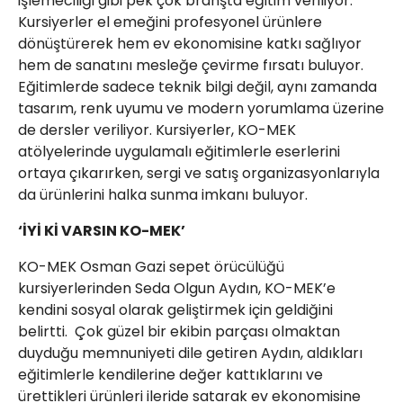
işlemeciliği gibi pek çok branşta eğitim veriliyor.
Kursiyerler el emeğini profesyonel ürünlere
dönüştürerek hem ev ekonomisine katkı sağlıyor
hem de sanatını mesleğe çevirme fırsatı buluyor.
Eğitimlerde sadece teknik bilgi değil, aynı zamanda
tasarım, renk uyumu ve modern yorumlama üzerine
de dersler veriliyor. Kursiyerler, KO-MEK
atölyelerinde uygulamalı eğitimlerle eserlerini
ortaya çıkarırken, sergi ve satış organizasyonlarıyla
da ürünlerini halka sunma imkanı buluyor.
‘İYİ Kİ VARSIN KO-MEK’
KO-MEK Osman Gazi sepet örücülüğü
kursiyerlerinden Seda Olgun Aydın, KO-MEK’e
kendini sosyal olarak geliştirmek için geldiğini
belirtti. Çok güzel bir ekibin parçası olmaktan
duyduğu memnuniyeti dile getiren Aydın, aldıkları
eğitimlerle kendilerine değer kattıklarını ve
ürettikleri ürünleri ileride satarak ev ekonomisine