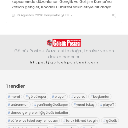
kapsamında düzenlenen Gençlik ve Gelişim Kampı’na
katılan gençler, Kocaeli Huzurevi sakinleriyle bir araya
geldi
06 Ağustos 2026 Perşembe
13:07
Gölcük Postası Gazetesi ile doğru, tarafsız ve son
dakika heberleri
https://golcukpostasi.com
Trendler
#
moral
#
gölcükspor
#
playoff
#
ziyaret
#
başkanlar
#
antrenman
#
yarıfinalgölcükspor
#
yusuf tokuş
#
playoff
#
darıca gençlerbirliğigölcük bakallar
#
büfeler ve tekel bayileri odası
#
faruk hikmet kesgin
#
gölcük