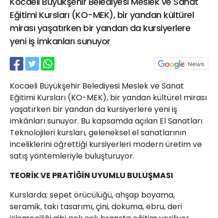
Kocaeli Büyükşehir Belediyesi Meslek ve Sanat
21 Gölcük
Eğitimi Kursları (KO-MEK), bir yandan kültürel
02624132333
mirası yaşatırken bir yandan da kursiyerlere
haber@golcukpostasi.com
yeni iş imkanları sunuyor
Kocaeli Büyükşehir Belediyesi Meslek ve Sanat
Eğitimi Kursları (KO-MEK), bir yandan kültürel mirası
yaşatırken bir yandan da kursiyerlere yeni iş
imkânları sunuyor. Bu kapsamda açılan El Sanatları
Teknolojileri kursları, geleneksel el sanatlarının
inceliklerini öğrettiği kursiyerleri modern üretim ve
satış yöntemleriyle buluşturuyor.
TEORİK VE PRATİĞİN UYUMLU BULUŞMASI
Kurslarda; sepet örücülüğü, ahşap boyama,
seramik, takı tasarımı, çini, dokuma, ebru, deri