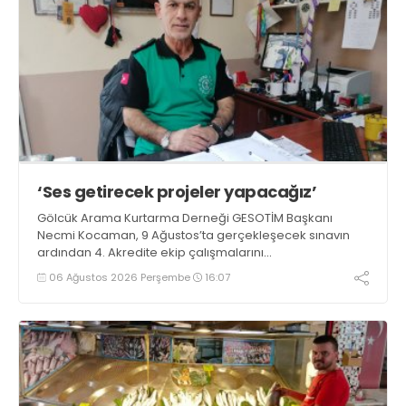
‘Ses getirecek projeler yapacağız’
Gölcük Arama Kurtarma Derneği GESOTİM Başkanı
Necmi Kocaman, 9 Ağustos’ta gerçekleşecek sınavın
ardından 4. Akredite ekip çalışmalarını
tamamlayacaklarını ifade ederek açıklamalarda
06 Ağustos 2026 Perşembe
16:07
bulundu. Kocaman, “Gölcük’te ve Kocaeli genelinde ses
getirecek projelerimizi tek tek hayata geçireceğiz” dedi