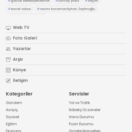
#
gölcük belediyesiesnaf
#
tuncay yıldız
#
seçim
#
esnaf odası
#
necmi kocamanAyhan Zeytinoğlu
#
Kocaeli Sanayi Odası
Web TV
Foto Galeri
Yazarlar
Arşiv
Künye
İletişim
Kategoriler
Servisler
Gündem
Yol ve Trafik
Asayiş
Nöbetçi Eczaneler
Siyaset
Hava Durumu
Eğitim
Puan Durumu
Ekonomi
Gazete Manşetleri