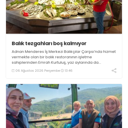
Balık tezgahları boş kalmıyor
Adnan Menderes İş Merkezi Balıkçılar Çarşısı’nda hizmet
vermekte olan bir balık restoranının işletme
sahiplerinden Emrah Kurtuluş, yaz aylarında da
tezgahlarda taze balık bulunduğunu ifade ederek “Yıl
06 Ağustos 2026 Perşembe
13:46
boyunca tezgahlarda taze balık bulmak mümkün
oluyor” dedi