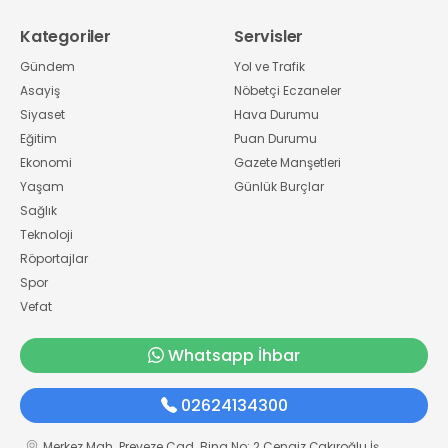
Kategoriler
Servisler
Gündem
Yol ve Trafik
Asayiş
Nöbetçi Eczaneler
Siyaset
Hava Durumu
Eğitim
Puan Durumu
Ekonomi
Gazete Manşetleri
Yaşam
Günlük Burçlar
Sağlık
Teknoloji
Röportajlar
Spor
Vefat
Whatsapp İhbar
02624134300
Merkez Mah. Preveze Cad. Bina No: 2 Cengiz Çakıroğlu İş