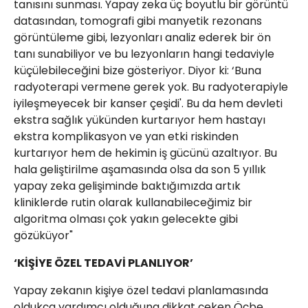
tanısını sunması. Yapay zeka üç boyutlu bir görüntü
datasından, tomografi gibi manyetik rezonans
görüntüleme gibi, lezyonları analiz ederek bir ön
tanı sunabiliyor ve bu lezyonların hangi tedaviyle
küçülebileceğini bize gösteriyor. Diyor ki: ‘Buna
radyoterapi vermene gerek yok. Bu radyoterapiyle
iyileşmeyecek bir kanser çeşidi'. Bu da hem devleti
ekstra sağlık yükünden kurtarıyor hem hastayı
ekstra komplikasyon ve yan etki riskinden
kurtarıyor hem de hekimin iş gücünü azaltıyor. Bu
hala geliştirilme aşamasında olsa da son 5 yıllık
yapay zeka gelişiminde baktığımızda artık
kliniklerde rutin olarak kullanabileceğimiz bir
algoritma olması çok yakın gelecekte gibi
gözüküyor"
‘KİŞİYE ÖZEL TEDAVİ PLANLIYOR’
Yapay zekanın kişiye özel tedavi planlamasında
oldukça yardımcı olduğuna dikkat çeken Öçbe,