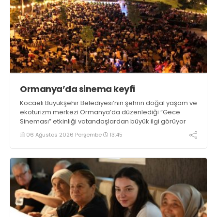
Ormanya’da sinema keyfi
Kocaeli Büyükşehir Belediyesi’nin şehrin doğal yaşam ve
ekoturizm merkezi Ormanya’da düzenlediği “Gece
Sineması” etkinliği vatandaşlardan büyük ilgi görüyor
06 Ağustos 2026 Perşembe
13:45