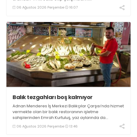
tamamlayacaklarını ifade ederek açıklamalarda
06 Ağustos 2026 Perşembe
16:07
bulundu. Kocaman, “Gölcük’te ve Kocaeli genelinde ses
getirecek projelerimizi tek tek hayata geçireceğiz” dedi
Balık tezgahları boş kalmıyor
Adnan Menderes İş Merkezi Balıkçılar Çarşısı’nda hizmet
vermekte olan bir balık restoranının işletme
sahiplerinden Emrah Kurtuluş, yaz aylarında da
tezgahlarda taze balık bulunduğunu ifade ederek “Yıl
06 Ağustos 2026 Perşembe
13:46
boyunca tezgahlarda taze balık bulmak mümkün
oluyor” dedi