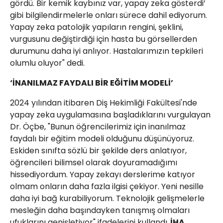
gördü. Bir kemik kaybınız var, yapay zeka gösterdi’
gibi bilgilendirmelerle onları sürece dahil ediyorum.
Yapay zeka patolojik yapıların rengini, şeklini,
vurgusunu değiştirdiği için hasta bu görsellerden
durumunu daha iyi anlıyor. Hastalarımızın tepkileri
olumlu oluyor" dedi.
‘İNANILMAZ FAYDALI BİR EĞİTİM MODELİ’
2024 yılından itibaren Diş Hekimliği Fakültesi'nde
yapay zeka uygulamasına başladıklarını vurgulayan
Dr. Öçbe, "Bunun öğrencilerimiz için inanılmaz
faydalı bir eğitim modeli olduğunu düşünüyoruz.
Eskiden sınıfta sözlü bir şekilde ders anlatıyor,
öğrencileri bilimsel olarak doyuramadığımı
hissediyordum. Yapay zekayı derslerime katıyor
olmam onların daha fazla ilgisi çekiyor. Yeni nesille
daha iyi bağ kurabiliyorum. Teknolojik gelişmelerle
mesleğin daha başındayken tanışmış olmaları
ufuklarını genişletiyor" ifadelerini kullandı.
İHA