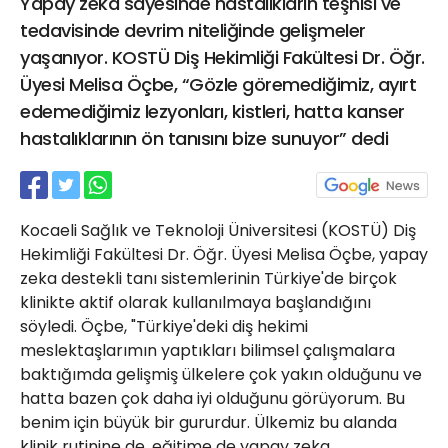
Yapay zeka sayesinde hastalıkların teşhisi ve
21 Gölcük
tedavisinde devrim niteliğinde gelişmeler
02624132333
yaşanıyor. KOSTÜ Diş Hekimliği Fakültesi Dr. Öğr.
haber@golcukpostasi.com
Üyesi Melisa Öçbe, “Gözle göremediğimiz, ayırt
edemediğimiz lezyonları, kistleri, hatta kanser
hastalıklarının ön tanısını bize sunuyor” dedi
Kocaeli Sağlık ve Teknoloji Üniversitesi (KOSTÜ) Diş
Hekimliği Fakültesi Dr. Öğr. Üyesi Melisa Öçbe, yapay
zeka destekli tanı sistemlerinin Türkiye'de birçok
klinikte aktif olarak kullanılmaya başlandığını
söyledi. Öçbe, "Türkiye'deki diş hekimi
meslektaşlarımın yaptıkları bilimsel çalışmalara
baktığımda gelişmiş ülkelere çok yakın olduğunu ve
hatta bazen çok daha iyi olduğunu görüyorum. Bu
benim için büyük bir gururdur. Ülkemiz bu alanda
klinik rutinine de, eğitime de yapay zeka