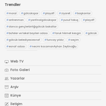
Trendler
#
moral
#
gölcükspor
#
playoff
#
ziyaret
#
başkanlar
#
antrenman
#
yarıfinalgölcükspor
#
yusuf tokuş
#
playoff
#
darıca gençlerbirliğigölcük bakallar
#
büfeler ve tekel bayileri odası
#
faruk hikmet kesgin
#
gölcük
#
gölcük belediyesiesnaf
#
tuncay yıldız
#
seçim
#
esnaf odası
#
necmi kocamanAyhan Zeytinoğlu
#
Kocaeli Sanayi Odası
Web TV
Foto Galeri
Yazarlar
Arşiv
Künye
İletişim