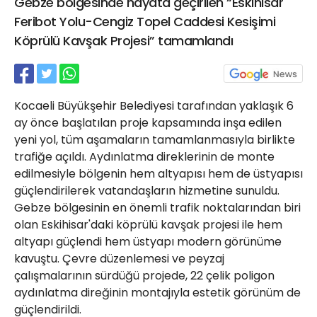
Gebze bölgesinde hayata geçirilen “Eskihisar
21 Gölcük
Feribot Yolu-Cengiz Topel Caddesi Kesişimi
02624132333
Köprülü Kavşak Projesi” tamamlandı
haber@golcukpostasi.com
Kocaeli Büyükşehir Belediyesi tarafından yaklaşık 6
ay önce başlatılan proje kapsamında inşa edilen
yeni yol, tüm aşamaların tamamlanmasıyla birlikte
trafiğe açıldı. Aydınlatma direklerinin de monte
edilmesiyle bölgenin hem altyapısı hem de üstyapısı
güçlendirilerek vatandaşların hizmetine sunuldu.
Gebze bölgesinin en önemli trafik noktalarından biri
olan Eskihisar'daki köprülü kavşak projesi ile hem
altyapı güçlendi hem üstyapı modern görünüme
kavuştu. Çevre düzenlemesi ve peyzaj
çalışmalarının sürdüğü projede, 22 çelik poligon
aydınlatma direğinin montajıyla estetik görünüm de
güçlendirildi.