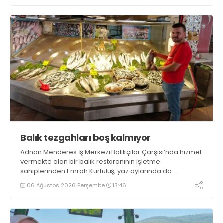
getirecek projelerimizi tek tek hayata geçireceğiz” dedi
Balık tezgahları boş kalmıyor
Adnan Menderes İş Merkezi Balıkçılar Çarşısı’nda hizmet
vermekte olan bir balık restoranının işletme
sahiplerinden Emrah Kurtuluş, yaz aylarında da
tezgahlarda taze balık bulunduğunu ifade ederek “Yıl
06 Ağustos 2026 Perşembe
13:46
boyunca tezgahlarda taze balık bulmak mümkün
oluyor” dedi