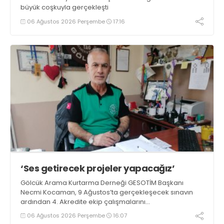
büyük coşkuyla gerçekleşti
06 Ağustos 2026 Perşembe
17:16
‘Ses getirecek projeler yapacağız’
Gölcük Arama Kurtarma Derneği GESOTİM Başkanı
Necmi Kocaman, 9 Ağustos’ta gerçekleşecek sınavın
ardından 4. Akredite ekip çalışmalarını
tamamlayacaklarını ifade ederek açıklamalarda
06 Ağustos 2026 Perşembe
16:07
bulundu. Kocaman, “Gölcük’te ve Kocaeli genelinde ses