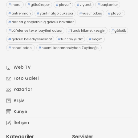
#
moral
#
gölcükspor
#
playoff
#
ziyaret
#
başkanlar
#
antrenman
#
yarıfinalgölcükspor
#
yusuf tokuş
#
playoff
#
darıca gençlerbirliğigölcük bakallar
#
büfeler ve tekel bayileri odası
#
faruk hikmet kesgin
#
gölcük
#
gölcük belediyesiesnaf
#
tuncay yıldız
#
seçim
#
esnaf odası
#
necmi kocamanAyhan Zeytinoğlu
#
Kocaeli Sanayi Odası
Web TV
Foto Galeri
Yazarlar
Arşiv
Künye
İletişim
Kategoriler
Servisler