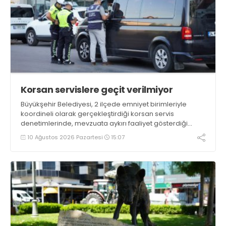
Korsan servislere geçit verilmiyor
Büyükşehir Belediyesi, 2 ilçede emniyet birimleriyle
koordineli olarak gerçekleştirdiği korsan servis
denetimlerinde, mevzuata aykırı faaliyet gösterdiği
tespit edilen 12 araca idari yaptırım uyguladı. Denetimler
10 Ağustos 2026 Pazartesi
15:07
kapsamında 1 araç ise trafikten men edildi