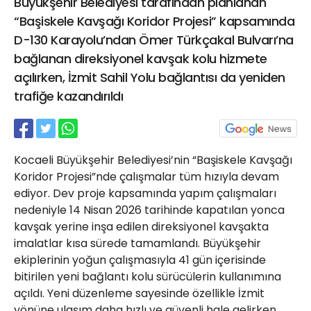
Büyükşehir Belediyesi tarafından planlanan
21 Gölcük
“Başiskele Kavşağı Koridor Projesi” kapsamında
02624132333
D-130 Karayolu’ndan Ömer Türkçakal Bulvarı’na
haber@golcukpostasi.com
bağlanan direksiyonel kavşak kolu hizmete
açılırken, İzmit Sahil Yolu bağlantısı da yeniden
trafiğe kazandırıldı
Kocaeli Büyükşehir Belediyesi’nin “Başiskele Kavşağı
Koridor Projesi”nde çalışmalar tüm hızıyla devam
ediyor. Dev proje kapsamında yapım çalışmaları
nedeniyle 14 Nisan 2026 tarihinde kapatılan yonca
kavşak yerine inşa edilen direksiyonel kavşakta
imalatlar kısa sürede tamamlandı. Büyükşehir
ekiplerinin yoğun çalışmasıyla 41 gün içerisinde
bitirilen yeni bağlantı kolu sürücülerin kullanımına
açıldı. Yeni düzenleme sayesinde özellikle İzmit
yönüne ulaşım daha hızlı ve güvenli hale gelirken,