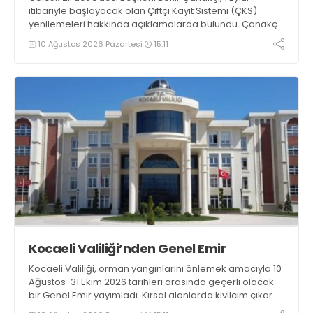
itibariyle başlayacak olan Çiftçi Kayıt Sistemi (ÇKS)
yenilemeleri hakkında açıklamalarda bulundu. Çanakçı,
“Çiftçi Kayıt Sistemi formatı, yaygınlaşması ve etki alanı
10 Ağustos 2026 Pazartesi
15:11
her yıl artarak devam etmektedir” dedi
Kocaeli Valiliği’nden Genel Emir
Kocaeli Valiliği, orman yangınlarını önlemek amacıyla 10
Ağustos-31 Ekim 2026 tarihleri arasında geçerli olacak
bir Genel Emir yayımladı. Kırsal alanlarda kıvılcım çıkaran
makine kullanacak kişilerin önceden kolluk kuvvetlerine