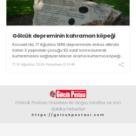
Gölcük depreminin kahraman köpeği
Kocaeli’de, 17 Ağustos 1999 depreminde enkaz altında
kalan 3 yaşındaki çocuğu 82 saat sonra bularak
kurtarılmasını sağlayan Macar arama kurtarma köpeği
Mancs’ın İzmit’teki anıtı, Türk-Macar dostluğunun
10 Ağustos 2026 Pazartesi
13:45
nişanesi olarak varlığını sürdürüyor
Gölcük Postası Gazetesi ile doğru, tarafsız ve son
dakika heberleri
https://golcukpostasi.com