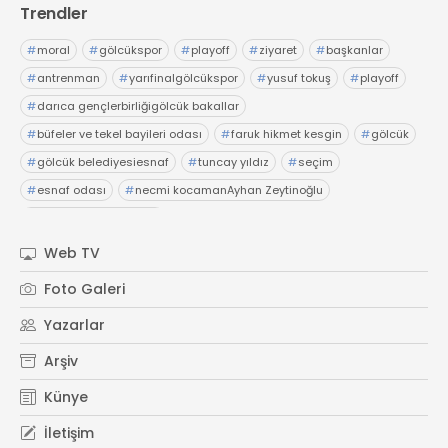
Trendler
#
moral
#
gölcükspor
#
playoff
#
ziyaret
#
başkanlar
#
antrenman
#
yarıfinalgölcükspor
#
yusuf tokuş
#
playoff
#
darıca gençlerbirliğigölcük bakallar
#
büfeler ve tekel bayileri odası
#
faruk hikmet kesgin
#
gölcük
#
gölcük belediyesiesnaf
#
tuncay yıldız
#
seçim
#
esnaf odası
#
necmi kocamanAyhan Zeytinoğlu
#
Kocaeli Sanayi Odası
Web TV
Foto Galeri
Yazarlar
Arşiv
Künye
İletişim