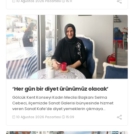
10 Ağustos 2026 Pazartesi
15:11
bildirim yapması ve yanlarında 6 kilogramlık yangın tüpü
bulundurması zorunlu hale getirildi
‘Her gün bir diyet ürünümüz olacak’
Gölcük Kent Konseyi Kadın Meclisi Başkanı Selma
Cebeci, ilçemizde Sanat Galerisi bünyesinde hizmet
veren Sanat Kafe’de diyet yemeklerin çıkmaya
başladığını ifade etti. Cebeci, “Amacımız sağlıklı,
10 Ağustos 2026 Pazartesi
15:09
besleyici ve hafif yemekler yapmak. Haftanın her günü
mutlaka bir çeşit diyet ürünümüz olacak” dedi