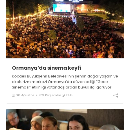
Ormanya’da sinema keyfi
Kocaeli Büyükşehir Belediyesi’nin şehrin doğal yaşam ve
ekoturizm merkezi Ormanya’da düzenlediği “Gece
Sineması” etkinliği vatandaşlardan büyük ilgi görüyor
06 Ağustos 2026 Perşembe
13:45