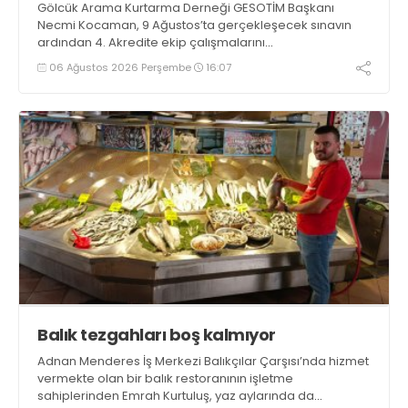
Gölcük Arama Kurtarma Derneği GESOTİM Başkanı
Necmi Kocaman, 9 Ağustos’ta gerçekleşecek sınavın
ardından 4. Akredite ekip çalışmalarını
tamamlayacaklarını ifade ederek açıklamalarda
06 Ağustos 2026 Perşembe
16:07
bulundu. Kocaman, “Gölcük’te ve Kocaeli genelinde ses
getirecek projelerimizi tek tek hayata geçireceğiz” dedi
Balık tezgahları boş kalmıyor
Adnan Menderes İş Merkezi Balıkçılar Çarşısı’nda hizmet
vermekte olan bir balık restoranının işletme
sahiplerinden Emrah Kurtuluş, yaz aylarında da