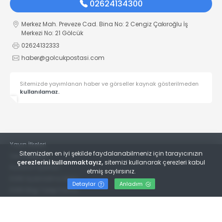
02624134300
Merkez Mah. Preveze Cad. Bina No: 2 Cengiz Çakıroğlu İş
Merkezi No: 21 Gölcük
02624132333
haber@golcukpostasi.com
Sitemizde yayımlanan haber ve görseller kaynak gösterilmeden
kullanılamaz.
Yayın İlkeleri
Sitemizden en iyi şekilde faydalanabilmeniz için tarayıcınızın
Veri Politikası
çerezlerini kullanmaktayız,
sitemizi kullanarak çerezleri kabul
Kullanım Şartları
etmiş saylırsınız.
KVKK Aydınlatma Metni
Detaylar
Anladım
KVKK Bilgi Talep Formu
© 2022
Gölcük Postası Gazetesi
- Tüm hakları saklıdır.