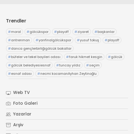
Trendler
#
moral
#
gölcükspor
#
playoff
#
ziyaret
#
başkanlar
#
antrenman
#
yarıfinalgölcükspor
#
yusuf tokuş
#
playoff
#
darıca gençlerbirliğigölcük bakallar
#
büfeler ve tekel bayileri odası
#
faruk hikmet kesgin
#
gölcük
#
gölcük belediyesiesnaf
#
tuncay yıldız
#
seçim
#
esnaf odası
#
necmi kocamanAyhan Zeytinoğlu
#
Kocaeli Sanayi Odası
Web TV
Foto Galeri
Yazarlar
Arşiv