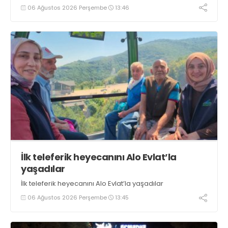
tezgahlarda taze balık bulunduğunu ifade ederek “Yıl
06 Ağustos 2026 Perşembe
13:46
boyunca tezgahlarda taze balık bulmak mümkün
oluyor” dedi
İlk teleferik heyecanını Alo Evlat’la
yaşadılar
İlk teleferik heyecanını Alo Evlat’la yaşadılar
06 Ağustos 2026 Perşembe
13:45