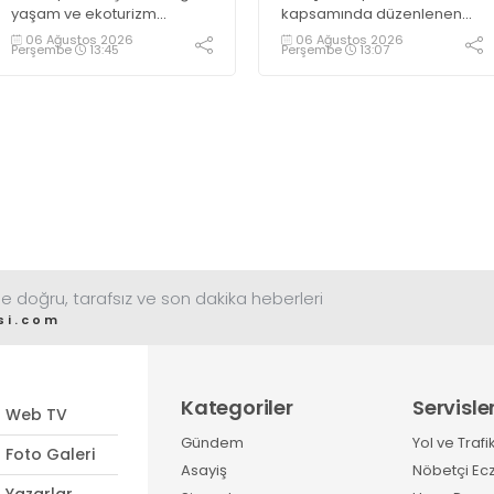
yaşam ve ekoturizm
kapsamında düzenlenen
merkezi Ormanya’da
Gençlik ve Gelişim Kampı’na
06 Ağustos 2026
06 Ağustos 2026
Perşembe
13:45
Perşembe
13:07
düzenlediği “Gece
katılan gençler, Kocaeli
Sineması” etkinliği
Huzurevi sakinleriyle bir
vatandaşlardan büyük ilgi
araya geldi
görüyor
e doğru, tarafsız ve son dakika heberleri
si.com
Kategoriler
Servisle
Web TV
Gündem
Yol ve Trafi
Foto Galeri
Asayiş
Nöbetçi Ec
Yazarlar