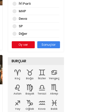
İYİ Parti
MHP
Deva
SP
Diğer
Oy ver
Sonuçlar
BURÇLAR
Koç
Boğa
İkizler
Yengeç
Aslan
Başak
Terazi
Akrep
Yay
Oğlak
Kova
Balık