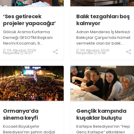
‘Ses getirecek
Balık tezgahları boş
projeler yapacağız’
kalmıyor
Gölcük Arama Kurtarma
Adnan Menderes İş Merkezi
Derneği GESOTİM Başkanı
Balıkçılar Çarşısı’nda hizmet
Necmi Kocaman, 9
vermekte olan bir balık
Ağustos’ta gerçekleşecek
restoranının işletme
06 Ağustos 2026
06 Ağustos 2026
Perşembe
16:07
Perşembe
13:46
sınavın ardından 4. Akredite
sahiplerinden Emrah
ekip çalışmalarını
Kurtuluş, yaz aylarında da
tamamlayacaklarını ifade
tezgahlarda taze balık
ederek açıklamalarda
bulunduğunu ifade ederek
bulundu. Kocaman,
“Yıl boyunca tezgahlarda
“Gölcük’te ve Kocaeli
taze balık bulmak mümkün
genelinde ses getirecek
oluyor” dedi
projelerimizi tek tek hayata
geçireceğiz” dedi
Ormanya’da
Gençlik kampında
sinema keyfi
kuşaklar buluştu
Kocaeli Büyükşehir
Kartepe Belediyesi’nin “Hep
Belediyesi’nin şehrin doğal
Genç Kartepe” etkinlikleri