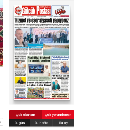
02624132333
haber@golcukpostasi.com
Çok okunan
Çok yorumlanan
Bugün
Bu hafta
Bu ay