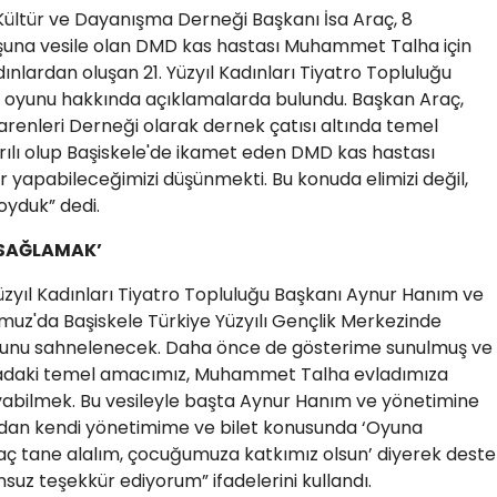
 Kültür ve Dayanışma Derneği Başkanı İsa Araç, 8
şuna vesile olan DMD kas hastası Muhammet Talha için
nlardan oluşan 21. Yüzyıl Kadınları Tiyatro Topluluğu
 oyunu hakkında açıklamalarda bulundu. Başkan Araç,
renleri Derneği olarak dernek çatısı altında temel
rılı olup Başiskele'de ikamet eden DMD kas hastası
yapabileceğimizi düşünmekti. Bu konuda elimizi değil,
oyduk” dedi.
 SAĞLAMAK’
Yüzyıl Kadınları Tiyatro Topluluğu Başkanı Aynur Hanım ve
muz'da Başiskele Türkiye Yüzyılı Gençlik Merkezinde
 oyunu sahnelenecek. Daha önce de gösterime sunulmuş ve
uradaki temel amacımız, Muhammet Talha evladımıza
yabilmek. Bu vesileyle başta Aynur Hanım ve yönetimine
ndan kendi yönetimime ve bilet konusunda ‘Oyuna
aç tane alalım, çocuğumuza katkımız olsun’ diyerek deste
suz teşekkür ediyorum” ifadelerini kullandı.