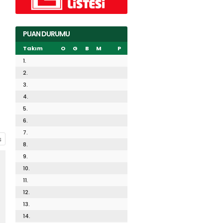
PUAN DURUMU
Takım
O
G
B
M
P
1.
2.
3.
4.
5.
6.
7.
8.
9.
10.
11.
12.
13.
14.