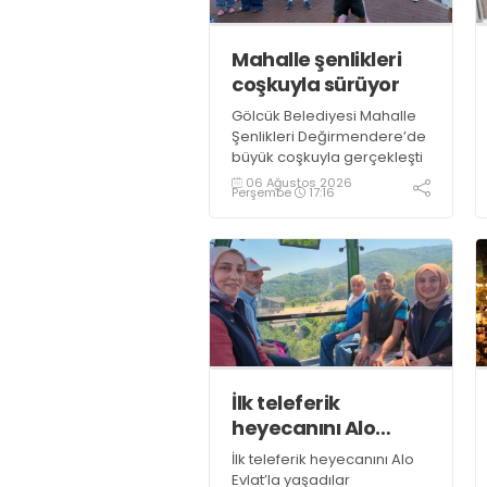
Mahalle şenlikleri
coşkuyla sürüyor
Gölcük Belediyesi Mahalle
Şenlikleri Değirmendere’de
büyük coşkuyla gerçekleşti
06 Ağustos 2026
Perşembe
17:16
İlk teleferik
heyecanını Alo
Evlat’la yaşadılar
İlk teleferik heyecanını Alo
Evlat’la yaşadılar