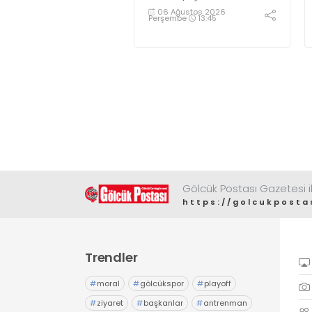
06 Ağustos 2026
Perşembe
13:45
Gölcük Postası Gazetesi il
https://golcukposta
Trendler
#
moral
#
gölcükspor
#
playoff
#
ziyaret
#
başkanlar
#
antrenman