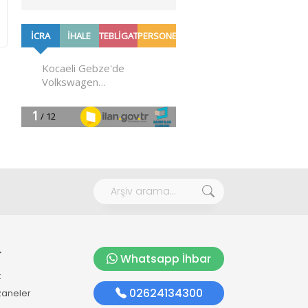
r
Whatsapp İhbar
k
02624134300
zaneler