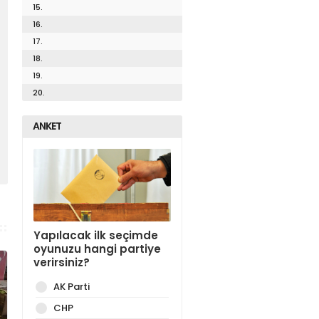
15.
16.
17.
18.
19.
20.
ANKET
Yapılacak ilk seçimde
oyunuzu hangi partiye
verirsiniz?
AK Parti
CHP