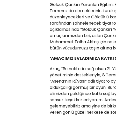
Gölcük Çankırı Yarenleri Eğitim,
Temmuz’da derneklerinin kurulu
düzenleyecekleri ve Gölcüklü kadı
tarafından sahnelenecek tiyatro
açıklamasında “Gölcük Çankırı Ya
amaçlarımızdan biri, aslen Çankı
Muhammet Talha Aktaş için neler 
bütün vücudumuzu taşın altına k
‘AMACIMIZ EVLADIMIZA KATKI
Araç, “Bu noktada sağ olsun 21. 
yönetiminin destekleriyle, 8 Tem
“Asena’nın Rüyası” adlı tiyatro
oldukça ilgi görmüş bir oyun. B
elimizden geldiğince katkı sağla
sonsuz teşekkür ediyorum. Ardı
gelemeyebiliriz ama yine de birk
veren gönlü güzel herkese de son