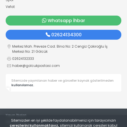
Vefat
Whatsapp İhbar
02624134300
Merkez Mah. Preveze Cad. Bina No: 2 Cengiz Çakıroğlu İş
Merkezi No: 21 Gölcük
02624132333
haber@golcukpostasi.com
Sitemizde yayımlanan haber ve görseller kaynak gösterilmeden
kullanılamaz.
Yayın İlkeleri
Sitemizden en iyi şekilde faydalanabilmeniz için tarayıcınızın
Veri Politikası
çerezlerini kullanmaktayız,
sitemizi kullanarak çerezleri kabul