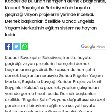
Kocaeli’de bulunan hemşehri dernek başkanları,
21 Gölcük
Kocaeli Büyükşehir Belediyesi’nin hayata
02624132333
geçirdiği vizyon projelerini yerinde inceledi.
haber@golcukpostasi.com
Dernek başkanları özellikle Gonca Engelsiz
Yaşam Merkezi’nin eğitim sistemine hayran
kaldı
Kocaeli Büyükşehir Belediyesi, kentte hayata
geçirdiği vizyon projelerini hemşehri dernek
başkanlarına gezdirdi. Bu kapsamda hemşehri
dernek başkanları sırasıyla Gonca Engelsiz Yaşam
Merkezi, Başiskele Kavşağı Koridor Projesi ve İzmit
Saygınlar Kulübü’nü gezerek, yapılan çalışmaları
yerinde görme fırsatı buldu. Dernek başkanları
özellikle “Engelsiz Şehir” vizyonu doğrultusunda özel
gereksinimli bireylerin eğitim ve sosyal hayata
katılımını güçlendiren Gonca Engelsiz Yaşam