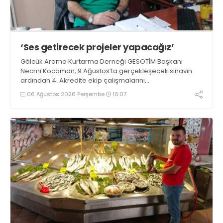
‘Ses getirecek projeler yapacağız’
Gölcük Arama Kurtarma Derneği GESOTİM Başkanı
Necmi Kocaman, 9 Ağustos’ta gerçekleşecek sınavın
ardından 4. Akredite ekip çalışmalarını
tamamlayacaklarını ifade ederek açıklamalarda
06 Ağustos 2026 Perşembe
16:07
bulundu. Kocaman, “Gölcük’te ve Kocaeli genelinde ses
getirecek projelerimizi tek tek hayata geçireceğiz” dedi