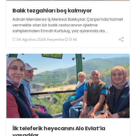
Balık tezgahları boş kalmıyor
Adnan Menderes İş Merkezi Balıkçılar Çarşısı’nda hizmet
vermekte olan bir balık restoranının işletme
sahiplerinden Emrah Kurtuluş, yaz aylarında da
tezgahlarda taze balık bulunduğunu ifade ederek “Yıl
06 Ağustos 2026 Perşembe
13:46
boyunca tezgahlarda taze balık bulmak mümkün
oluyor” dedi
İlk teleferik heyecanını Alo Evlat’la
yaşadılar