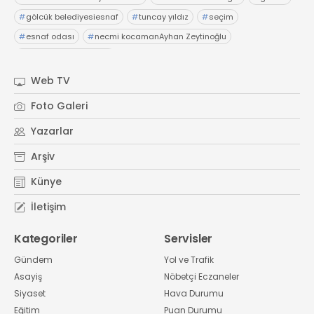
#
gölcük belediyesiesnaf
#
tuncay yıldız
#
seçim
#
esnaf odası
#
necmi kocamanAyhan Zeytinoğlu
#
Kocaeli Sanayi Odası
Web TV
Foto Galeri
Yazarlar
Arşiv
Künye
İletişim
Kategoriler
Servisler
Gündem
Yol ve Trafik
Asayiş
Nöbetçi Eczaneler
Siyaset
Hava Durumu
Eğitim
Puan Durumu