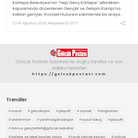
Kartepe Belediyesi’nin “Hep Genç Kartepe” etkinlikleri
kapsamında düzenlenen Gençlik ve Gelişim Kampı’na
katılan gençler, Kocaeli Huzurevi sakinleriyle bir araya
geldi
06 Ağustos 2026 Perşembe
13:07
Gölcük Postası Gazetesi ile doğru, tarafsız ve son
dakika heberleri
https://golcukpostasi.com
Trendler
#
moral
#
gölcükspor
#
playoff
#
ziyaret
#
başkanlar
#
antrenman
#
yarıfinalgölcükspor
#
yusuf tokuş
#
playoff
#
darıca gençlerbirliğigölcük bakallar
#
büfeler ve tekel bayileri odası
#
faruk hikmet kesgin
#
gölcük