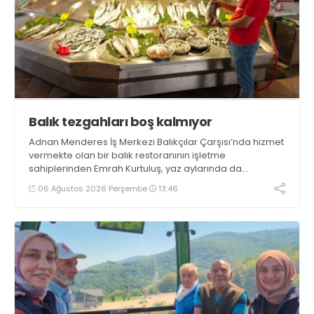
Balık tezgahları boş kalmıyor
Adnan Menderes İş Merkezi Balıkçılar Çarşısı’nda hizmet
vermekte olan bir balık restoranının işletme
sahiplerinden Emrah Kurtuluş, yaz aylarında da
tezgahlarda taze balık bulunduğunu ifade ederek “Yıl
06 Ağustos 2026 Perşembe
13:46
boyunca tezgahlarda taze balık bulmak mümkün
oluyor” dedi