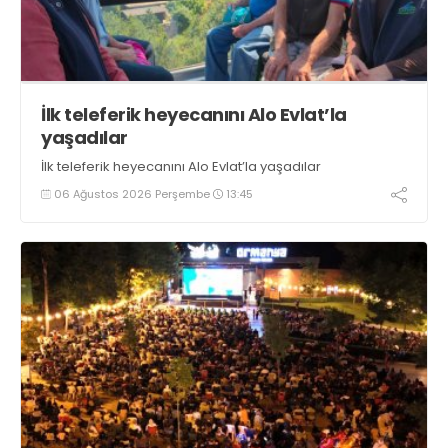
İlk teleferik heyecanını Alo Evlat’la
yaşadılar
İlk teleferik heyecanını Alo Evlat’la yaşadılar
06 Ağustos 2026 Perşembe
13:45