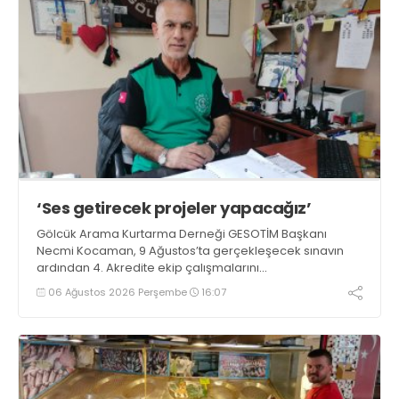
‘Ses getirecek projeler yapacağız’
Gölcük Arama Kurtarma Derneği GESOTİM Başkanı
Necmi Kocaman, 9 Ağustos’ta gerçekleşecek sınavın
ardından 4. Akredite ekip çalışmalarını
tamamlayacaklarını ifade ederek açıklamalarda
06 Ağustos 2026 Perşembe
16:07
bulundu. Kocaman, “Gölcük’te ve Kocaeli genelinde ses
getirecek projelerimizi tek tek hayata geçireceğiz” dedi