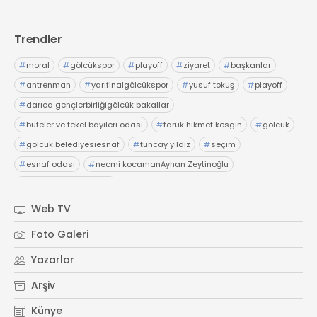
Trendler
#
moral
#
gölcükspor
#
playoff
#
ziyaret
#
başkanlar
#
antrenman
#
yarıfinalgölcükspor
#
yusuf tokuş
#
playoff
#
darıca gençlerbirliğigölcük bakallar
#
büfeler ve tekel bayileri odası
#
faruk hikmet kesgin
#
gölcük
#
gölcük belediyesiesnaf
#
tuncay yıldız
#
seçim
#
esnaf odası
#
necmi kocamanAyhan Zeytinoğlu
#
Kocaeli Sanayi Odası
Web TV
Foto Galeri
Yazarlar
Arşiv
Künye