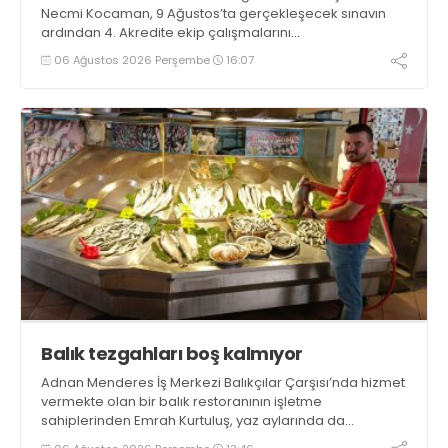
Necmi Kocaman, 9 Ağustos’ta gerçekleşecek sınavın
ardından 4. Akredite ekip çalışmalarını
tamamlayacaklarını ifade ederek açıklamalarda
06 Ağustos 2026 Perşembe
16:07
bulundu. Kocaman, “Gölcük’te ve Kocaeli genelinde ses
getirecek projelerimizi tek tek hayata geçireceğiz” dedi
Balık tezgahları boş kalmıyor
Adnan Menderes İş Merkezi Balıkçılar Çarşısı’nda hizmet
vermekte olan bir balık restoranının işletme
sahiplerinden Emrah Kurtuluş, yaz aylarında da
tezgahlarda taze balık bulunduğunu ifade ederek “Yıl