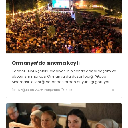
Ormanya’da sinema keyfi
Kocaeli Büyükşehir Belediyesi’nin şehrin doğal yaşam ve
ekoturizm merkezi Ormanya’da düzenlediği “Gece
Sineması” etkinliği vatandaşlardan büyük ilgi görüyor
06 Ağustos 2026 Perşembe
13:45