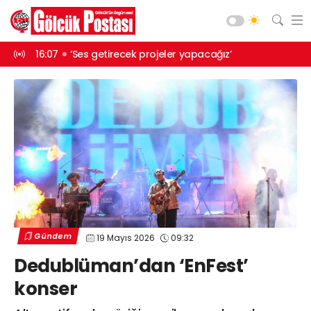
cağız’
13:46
Balık tezgahları boş kalmıyor
13:45
İlk telefe
Asayiş
Gündem
Siyaset
Spor
Ekonomi
Diğer
Yaşam
Gündem
19 Mayıs 2026
09:32
Sağlık
Web TV
Galeri
Yazarlar
Dedublüman’dan ‘EnFest’
Teknoloji
konser
Eğitim
Merkez Mah. Preveze Cad. Bina
No: 2 Cengiz Çakıroğlu İş Merkezi No:
Vefat