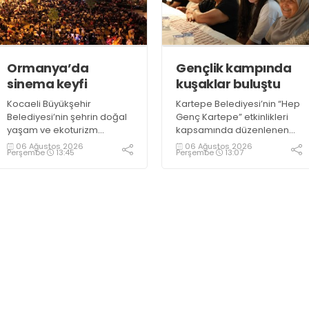
“Gölcük’te ve Kocaeli
taze balık bulmak mümkün
genelinde ses getirecek
oluyor” dedi
projelerimizi tek tek hayata
geçireceğiz” dedi
Ormanya’da
Gençlik kampında
sinema keyfi
kuşaklar buluştu
Kocaeli Büyükşehir
Kartepe Belediyesi’nin “Hep
Belediyesi’nin şehrin doğal
Genç Kartepe” etkinlikleri
yaşam ve ekoturizm
kapsamında düzenlenen
merkezi Ormanya’da
Gençlik ve Gelişim Kampı’na
06 Ağustos 2026
06 Ağustos 2026
Perşembe
13:45
Perşembe
13:07
düzenlediği “Gece
katılan gençler, Kocaeli
Sineması” etkinliği
Huzurevi sakinleriyle bir
vatandaşlardan büyük ilgi
araya geldi
görüyor