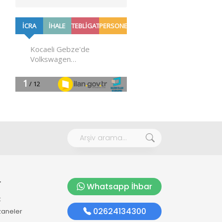
r
Whatsapp İhbar
k
02624134300
zaneler