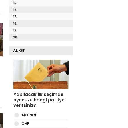
15.
16.
17.
18.
19.
20.
ANKET
Yapılacak ilk seçimde
oyunuzu hangi partiye
verirsiniz?
AK Parti
CHP