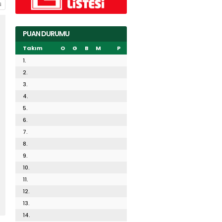
PUAN DURUMU
Takım
O
G
B
M
P
1.
2.
3.
4.
5.
6.
7.
8.
9.
10.
11.
12.
13.
14.