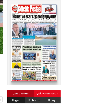
02624132333
haber@golcukpostasi.com
Çok okunan
Çok yorumlanan
Bugün
Bu hafta
Bu ay