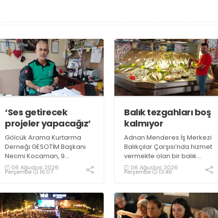
‘Ses getirecek
Balık tezgahları boş
projeler yapacağız’
kalmıyor
Gölcük Arama Kurtarma
Adnan Menderes İş Merkezi
Derneği GESOTİM Başkanı
Balıkçılar Çarşısı’nda hizmet
Necmi Kocaman, 9
vermekte olan bir balık
Ağustos’ta gerçekleşecek
restoranının işletme
06 Ağustos 2026
06 Ağustos 2026
Perşembe
16:07
Perşembe
13:46
sınavın ardından 4. Akredite
sahiplerinden Emrah
ekip çalışmalarını
Kurtuluş, yaz aylarında da
tamamlayacaklarını ifade
tezgahlarda taze balık
ederek açıklamalarda
bulunduğunu ifade ederek
bulundu. Kocaman,
“Yıl boyunca tezgahlarda