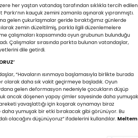
zere her yaştan vatandaş tarafından sıklıkla tercih edilen
t Parkı’nın kauçuk zemini zamanla aşınarak yıpranmıştı.
a gelen çukurlaşmalar geride bıraktığımız günlerde
ılarak zemin düzeltilmiş, parkla ilgili düzenlemelere
ileme çalışmaları kapsamında oyun grubunun bulunduğu
adı. Çalışmalar sırasında parkta bulunan vatandaşlar,
erini dile getirdi.
ORUZ’
daşlar, “Havaların ısınmaya başlamasıyla birlikte burada
 olarak daha sık vakit geçirmeye başladık. Oyun
dana gelen deformasyon nedeniyle çocukların düşüp
duk ancak döşenen yapay çimler sayesinde daha yumuşa
areketi yavaşlattığı için koşarak oynamayı biraz
 daha yumuşak bir etki bırakacak gibi görünüyor. Bu
alı olacağını düşünüyoruz” ifadelerini kullandılar.
Meltem