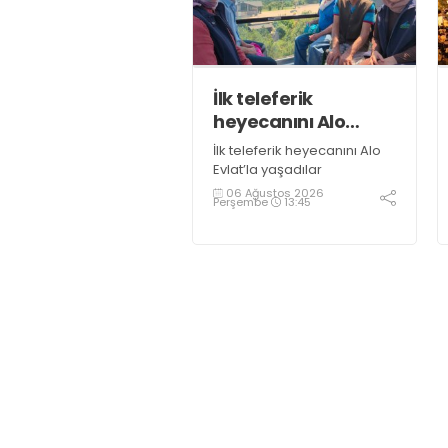
İlk teleferik
heyecanını Alo
Evlat’la yaşadılar
İlk teleferik heyecanını Alo
Evlat’la yaşadılar
06 Ağustos 2026
Perşembe
13:45