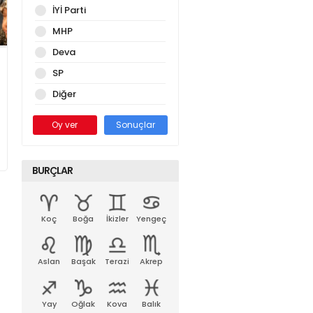
İYİ Parti
MHP
Deva
SP
Diğer
Oy ver
Sonuçlar
BURÇLAR
Koç
Boğa
İkizler
Yengeç
Aslan
Başak
Terazi
Akrep
Yay
Oğlak
Kova
Balık