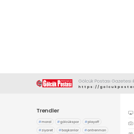
Gölcük Postası Gazetesi il
https://golcukposta
Trendler
#
moral
#
gölcükspor
#
playoff
#
ziyaret
#
başkanlar
#
antrenman