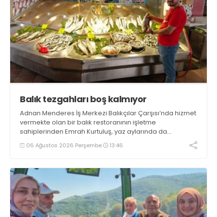
Balık tezgahları boş kalmıyor
Adnan Menderes İş Merkezi Balıkçılar Çarşısı’nda hizmet
vermekte olan bir balık restoranının işletme
sahiplerinden Emrah Kurtuluş, yaz aylarında da
tezgahlarda taze balık bulunduğunu ifade ederek “Yıl
06 Ağustos 2026 Perşembe
13:46
boyunca tezgahlarda taze balık bulmak mümkün
oluyor” dedi