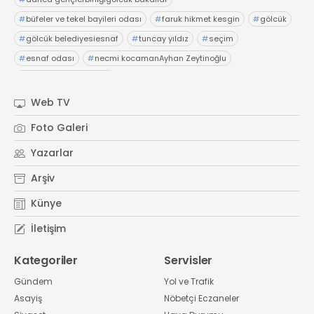
#
büfeler ve tekel bayileri odası
#
faruk hikmet kesgin
#
gölcük
#
gölcük belediyesiesnaf
#
tuncay yıldız
#
seçim
#
esnaf odası
#
necmi kocamanAyhan Zeytinoğlu
#
Kocaeli Sanayi Odası
Web TV
Foto Galeri
Yazarlar
Arşiv
Künye
İletişim
Kategoriler
Servisler
Gündem
Yol ve Trafik
Asayiş
Nöbetçi Eczaneler