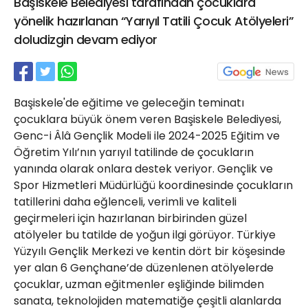
Başiskele Belediyesi tarafından çocuklara
21 Gölcük
yönelik hazırlanan “Yarıyıl Tatili Çocuk Atölyeleri”
02624132333
doludizgin devam ediyor
haber@golcukpostasi.com
Başiskele'de eğitime ve geleceğin teminatı
çocuklara büyük önem veren Başiskele Belediyesi,
Genc-i Âlâ Gençlik Modeli ile 2024-2025 Eğitim ve
Öğretim Yılı’nın yarıyıl tatilinde de çocukların
yanında olarak onlara destek veriyor. Gençlik ve
Spor Hizmetleri Müdürlüğü koordinesinde çocukların
tatillerini daha eğlenceli, verimli ve kaliteli
geçirmeleri için hazırlanan birbirinden güzel
atölyeler bu tatilde de yoğun ilgi görüyor. Türkiye
Yüzyılı Gençlik Merkezi ve kentin dört bir köşesinde
yer alan 6 Gençhane’de düzenlenen atölyelerde
çocuklar, uzman eğitmenler eşliğinde bilimden
sanata, teknolojiden matematiğe çeşitli alanlarda