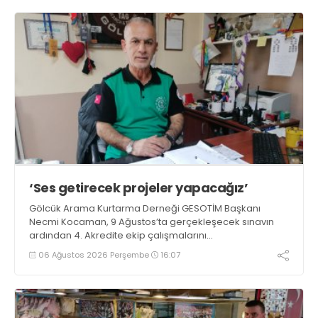
‘Ses getirecek projeler yapacağız’
Gölcük Arama Kurtarma Derneği GESOTİM Başkanı
Necmi Kocaman, 9 Ağustos’ta gerçekleşecek sınavın
ardından 4. Akredite ekip çalışmalarını
tamamlayacaklarını ifade ederek açıklamalarda
06 Ağustos 2026 Perşembe
16:07
bulundu. Kocaman, “Gölcük’te ve Kocaeli genelinde ses
getirecek projelerimizi tek tek hayata geçireceğiz” dedi