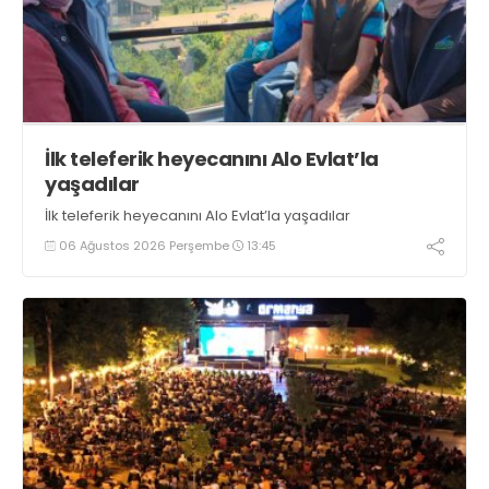
İlk teleferik heyecanını Alo Evlat’la
yaşadılar
İlk teleferik heyecanını Alo Evlat’la yaşadılar
06 Ağustos 2026 Perşembe
13:45