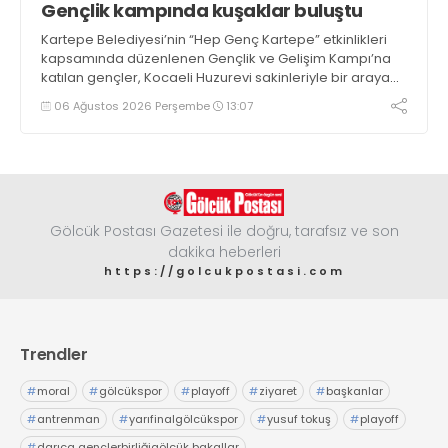
Gençlik kampında kuşaklar buluştu
Kartepe Belediyesi’nin “Hep Genç Kartepe” etkinlikleri
kapsamında düzenlenen Gençlik ve Gelişim Kampı’na
katılan gençler, Kocaeli Huzurevi sakinleriyle bir araya
geldi
06 Ağustos 2026 Perşembe
13:07
Gölcük Postası Gazetesi ile doğru, tarafsız ve son
dakika heberleri
https://golcukpostasi.com
Trendler
#
moral
#
gölcükspor
#
playoff
#
ziyaret
#
başkanlar
#
antrenman
#
yarıfinalgölcükspor
#
yusuf tokuş
#
playoff
#
darıca gençlerbirliğigölcük bakallar