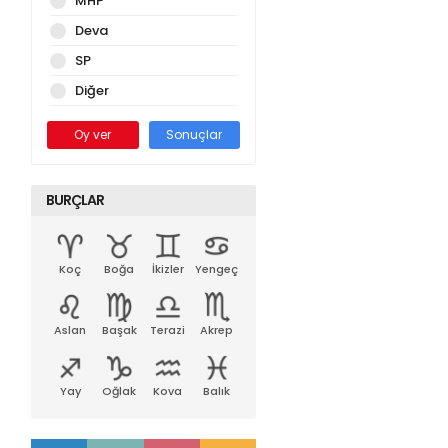
MHP
Deva
SP
Diğer
Oy ver
Sonuçlar
BURÇLAR
Koç
Boğa
İkizler
Yengeç
Aslan
Başak
Terazi
Akrep
Yay
Oğlak
Kova
Balık