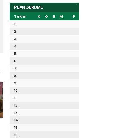
PUAN DURUMU
Takım
O
G
B
M
P
1.
2.
3.
4.
5.
6.
7.
8.
9.
10.
11.
12.
13.
14.
15.
16.