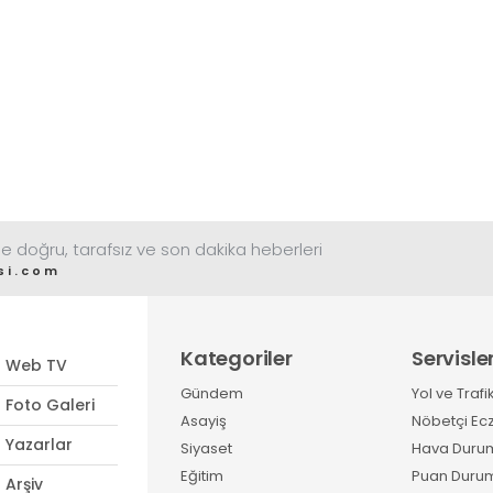
e doğru, tarafsız ve son dakika heberleri
si.com
Kategoriler
Servisle
Web TV
Gündem
Yol ve Trafi
Foto Galeri
Asayiş
Nöbetçi Ec
Yazarlar
Siyaset
Hava Duru
Eğitim
Puan Duru
Arşiv