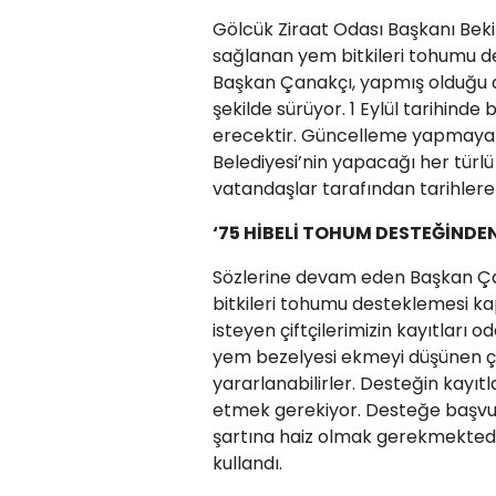
Gölcük Ziraat Odası Başkanı Beki
sağlanan yem bitkileri tohumu des
Başkan Çanakçı, yapmış olduğu a
şekilde sürüyor. 1 Eylül tarihind
erecektir. Güncelleme yapmayan 
Belediyesi’nin yapacağı her türl
vatandaşlar tarafından tarihlere
‘75 HİBELİ TOHUM DESTEĞİNDE
Sözlerine devam eden Başkan Ça
bitkileri tohumu desteklemesi k
isteyen çiftçilerimizin kayıtları 
yem bezelyesi ekmeyi düşünen çi
yararlanabilirler. Desteğin kayıtl
etmek gerekiyor. Desteğe başvuru
şartına haiz olmak gerekmektedir.
kullandı.