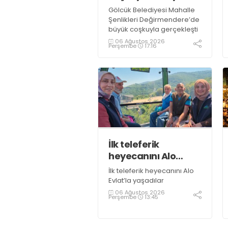
Gölcük Belediyesi Mahalle
Şenlikleri Değirmendere’de
büyük coşkuyla gerçekleşti
06 Ağustos 2026
Perşembe
17:16
İlk teleferik
heyecanını Alo
Evlat’la yaşadılar
İlk teleferik heyecanını Alo
Evlat’la yaşadılar
06 Ağustos 2026
Perşembe
13:45