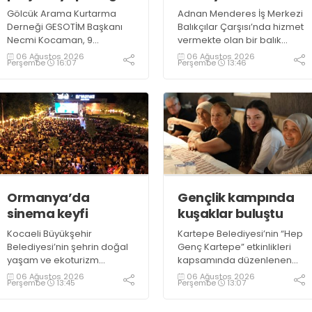
Gölcük Arama Kurtarma
Adnan Menderes İş Merkezi
Derneği GESOTİM Başkanı
Balıkçılar Çarşısı’nda hizmet
Necmi Kocaman, 9
vermekte olan bir balık
Ağustos’ta gerçekleşecek
restoranının işletme
06 Ağustos 2026
06 Ağustos 2026
Perşembe
16:07
Perşembe
13:46
sınavın ardından 4. Akredite
sahiplerinden Emrah
ekip çalışmalarını
Kurtuluş, yaz aylarında da
tamamlayacaklarını ifade
tezgahlarda taze balık
ederek açıklamalarda
bulunduğunu ifade ederek
bulundu. Kocaman,
“Yıl boyunca tezgahlarda
“Gölcük’te ve Kocaeli
taze balık bulmak mümkün
genelinde ses getirecek
oluyor” dedi
projelerimizi tek tek hayata
geçireceğiz” dedi
Ormanya’da
Gençlik kampında
sinema keyfi
kuşaklar buluştu
Kocaeli Büyükşehir
Kartepe Belediyesi’nin “Hep
Belediyesi’nin şehrin doğal
Genç Kartepe” etkinlikleri
yaşam ve ekoturizm
kapsamında düzenlenen
merkezi Ormanya’da
Gençlik ve Gelişim Kampı’na
06 Ağustos 2026
06 Ağustos 2026
Perşembe
13:45
Perşembe
13:07
düzenlediği “Gece
katılan gençler, Kocaeli
Sineması” etkinliği
Huzurevi sakinleriyle bir