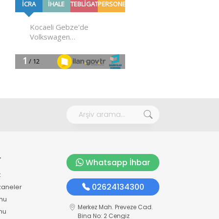
r
Whatsapp İhbar
k
02624134300
zaneler
mu
Merkez Mah. Preveze Cad.
mu
Bina No: 2 Cengiz