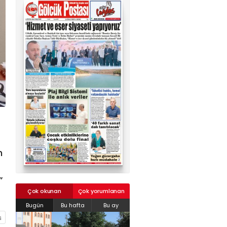
02624132333
haber@golcukpostasi.com
n
”
Çok okunan
Çok yorumlanan
Bugün
Bu hafta
Bu ay