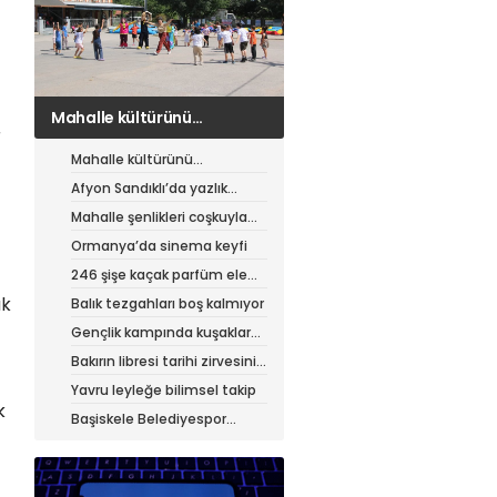
Afyon Sandıklı’da yazlık
r
patates hasadı
Mahalle kültürünü
canlandıran şenlik
Afyon Sandıklı’da yazlık
patates hasadı
Mahalle şenlikleri coşkuyla
sürüyor
Ormanya’da sinema keyfi
246 şişe kaçak parfüm ele
geçirildi
ak
Balık tezgahları boş kalmıyor
Gençlik kampında kuşaklar
buluştu
Bakırın libresi tarihi zirvesini
test ediyor
Yavru leyleğe bilimsel takip
k
Başiskele Belediyespor
Gelişim Ligi’ne hazır