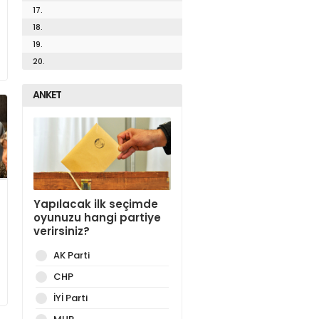
17.
18.
19.
20.
ANKET
Yapılacak ilk seçimde
oyunuzu hangi partiye
verirsiniz?
AK Parti
CHP
İYİ Parti