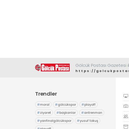
Gölcük Postası Gazetesi il
https://golcukposta
Trendler
#
moral
#
gölcükspor
#
playoff
#
ziyaret
#
başkanlar
#
antrenman
#
yarıfinalgölcükspor
#
yusuf tokuş
#
playoff