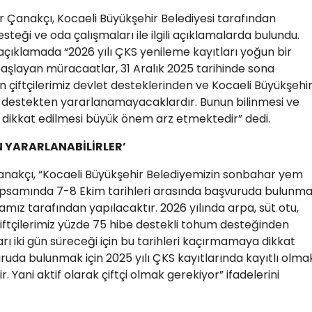
r Çanakçı, Kocaeli Büyükşehir Belediyesi tarafından
teği ve oda çalışmaları ile ilgili açıklamalarda bulundu.
çıklamada “2026 yılı ÇKS yenileme kayıtları yoğun bir
e başlayan müracaatlar, 31 Aralık 2025 tarihinde sona
çiftçilerimiz devlet desteklerinden ve Kocaeli Büyükşehi
ü destekten yararlanamayacaklardır. Bunun bilinmesi ve
 dikkat edilmesi büyük önem arz etmektedir” dedi.
N YARARLANABİLİRLER’
nakçı, “Kocaeli Büyükşehir Belediyemizin sonbahar yem
apsamında 7-8 Ekim tarihleri arasında başvuruda bulunm
odamız tarafından yapılacaktır. 2026 yılında arpa, süt otu,
ftçilerimiz yüzde 75 hibe destekli tohum desteğinden
arı iki gün süreceği için bu tarihleri kaçırmamaya dikkat
da bulunmak için 2025 yılı ÇKS kayıtlarında kayıtlı olma
 Yani aktif olarak çiftçi olmak gerekiyor” ifadelerini