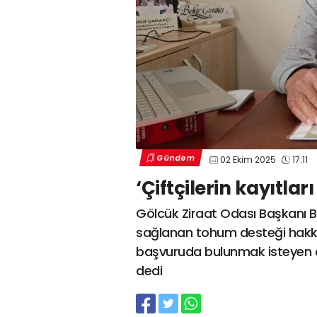
Gündem
02 Ekim 2025
17:11
‘Çiftçilerin kayıtla
Gölcük Ziraat Odası Başkanı B
sağlanan tohum desteği hakkın
başvuruda bulunmak isteyen çif
dedi