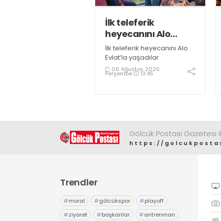
İlk teleferik
heyecanını Alo
Evlat’la yaşadılar
İlk teleferik heyecanını Alo
Evlat’la yaşadılar
06 Ağustos 2026
Perşembe
13:45
Gölcük Postası Gazetesi il
https://golcukposta
Trendler
#
moral
#
gölcükspor
#
playoff
#
ziyaret
#
başkanlar
#
antrenman