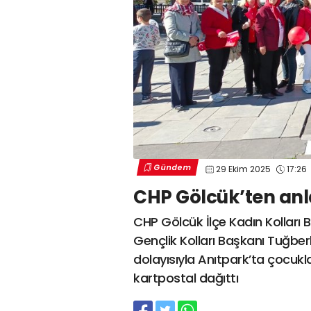
Gündem
29 Ekim 2025
17:26
CHP Gölcük’ten anl
CHP Gölcük İlçe Kadın Kolları 
Gençlik Kolları Başkanı Tuğbe
dolayısıyla Anıtpark’ta çocukl
kartpostal dağıttı