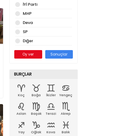
İYİ Parti
MHP
Deva
SP
Diğer
Oy ver
Sonuçlar
BURÇLAR
Koç
Boğa
İkizler
Yengeç
Aslan
Başak
Terazi
Akrep
Yay
Oğlak
Kova
Balık