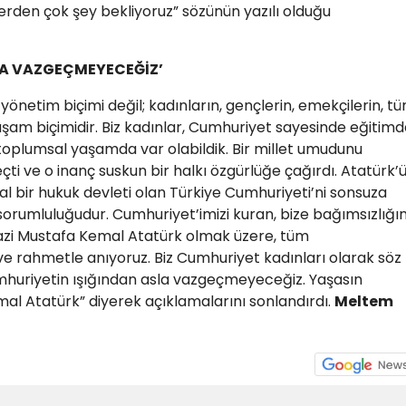
lerden çok şey bekliyoruz” sözünün yazılı olduğu
LA VAZGEÇMEYECEĞİZ’
yönetim biçimi değil; kadınların, gençlerin, emekçilerin, t
aşam biçimidir. Biz kadınlar, Cumhuriyet sayesinde eğitimd
toplumsal yaşamda var olabildik. Bir millet umudunu
çti ve o inanç suskun bir halkı özgürlüğe çağırdı. Atatürk’
al bir hukuk devleti olan Türkiye Cumhuriyeti’ni sonsuza
orumluluğudur. Cumhuriyet’imizi kuran, bize bağımsızlığı
 Gazi Mustafa Kemal Atatürk olmak üzere, tüm
e rahmetle anıyoruz. Biz Cumhuriyet kadınları olarak söz
umhuriyetin ışığından asla vazgeçmeyeceğiz. Yaşasın
al Atatürk” diyerek açıklamalarını sonlandırdı.
Meltem