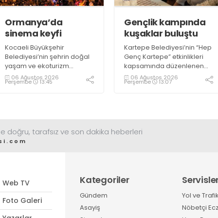
geçireceğiz” dedi
Ormanya’da
Gençlik kampında
sinema keyfi
kuşaklar buluştu
Kocaeli Büyükşehir
Kartepe Belediyesi’nin “Hep
Belediyesi’nin şehrin doğal
Genç Kartepe” etkinlikleri
yaşam ve ekoturizm
kapsamında düzenlenen
merkezi Ormanya’da
Gençlik ve Gelişim Kampı’na
06 Ağustos 2026
06 Ağustos 2026
Perşembe
13:45
Perşembe
13:07
düzenlediği “Gece
katılan gençler, Kocaeli
Sineması” etkinliği
Huzurevi sakinleriyle bir
vatandaşlardan büyük ilgi
araya geldi
görüyor
e doğru, tarafsız ve son dakika heberleri
si.com
Kategoriler
Servisle
Web TV
Gündem
Yol ve Trafi
Foto Galeri
Asayiş
Nöbetçi Ec
Yazarlar