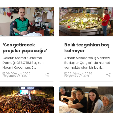
‘Ses getirecek
Balık tezgahları boş
projeler yapacağız’
kalmıyor
Gölcük Arama Kurtarma
Adnan Menderes İş Merkezi
Derneği GESOTİM Başkanı
Balıkçılar Çarşısı’nda hizmet
Necmi Kocaman, 9
vermekte olan bir balık
Ağustos’ta gerçekleşecek
restoranının işletme
06 Ağustos 2026
06 Ağustos 2026
Perşembe
16:07
Perşembe
13:46
sınavın ardından 4. Akredite
sahiplerinden Emrah
ekip çalışmalarını
Kurtuluş, yaz aylarında da
tamamlayacaklarını ifade
tezgahlarda taze balık
ederek açıklamalarda
bulunduğunu ifade ederek
bulundu. Kocaman,
“Yıl boyunca tezgahlarda
“Gölcük’te ve Kocaeli
taze balık bulmak mümkün
genelinde ses getirecek
oluyor” dedi
projelerimizi tek tek hayata