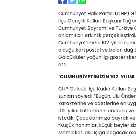
Cumhuriyet Halk Partisi (CHP) Göl
İlçe Gençlik Kolları Başkanı Tuğ
Cumhuriyet Bayramı ve Türkiye Cu
anlamlı bir etkinlik gerçekleştir
Cumhuriyet’imizin 102. yıl dönüm
olduğu kartpostal ve balon dağıt
Gölcüklüler yoğun ilgi gösterirke
etti.
‘CUMHURİYETİMİZİN 102. YILI
CHP Gölcük İlçe Kadın Kolları Başk
şunları söyledi: “Bugün, Ulu Önde
karakterine ve adetlerine en uyg
102. yılını kutlamanın onurunu ve 
istedik. Çocuklarımıza bayrak ve
“Küçük hanımlar, küçük beyler sizle
Memleketi asıl ışığa boğacak olan