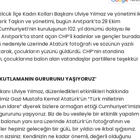
cük İlçe Kadın Kolları Başkanı Ulviye Yılmaz ve yönetimi il
berk Taşkın ve yönetimi, bugün Anıtpark’ta 29 Ekim
mhuriyeti’nin kuruluşunun 102. yıl dönümü dolayısı ile
di. Anıtpark’ta stant açan CHP’li kadınlar ve gençler burada
ü nedeniyle üzerinde Atatürk fotoğrafı ve sözünün yazılı
arak, çocukların yüzünü güldürdü. CHP’nin standına
n, çocuklarına balon alan vatandaşlar partililere teşekkür
NI KUTLAMANIN GURURUNU YAŞIYORUZ’
anı Ulviye Yılmaz, düzenledikleri etkinlikleri hakkında
rimiz Gazi Mustafa Kemal Atatürk’ün “Türk milletinin
un idare” diyerek bizlere armağan ettiği Cumhuriyet’imizi
gururunu yaşıyoruz. Biz de bu vesileyle bir etkinlik yapalım
 balonun yanı sıra üzerinde Atatürk’ün fotoğrafının ve
r hepiniz geleceğin bir gülü, bir yıldızı ve ikbal ışığısınız.
 sizsiniz. Kendinizin ne kadar önemli, değerli olduğunu