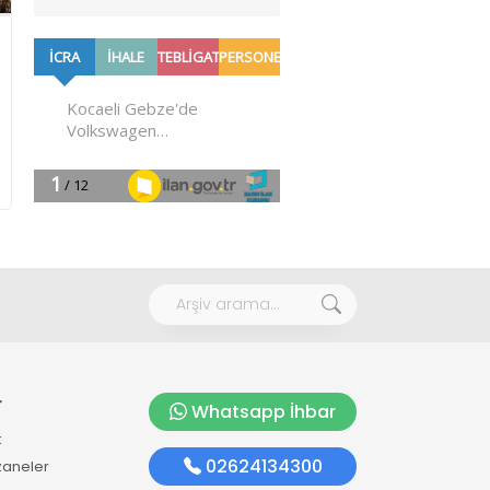
r
Whatsapp İhbar
k
02624134300
zaneler