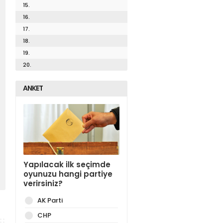
15.
16.
17.
18.
19.
20.
ANKET
Yapılacak ilk seçimde
oyunuzu hangi partiye
verirsiniz?
AK Parti
CHP