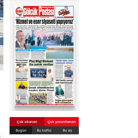
02624132333
haber@golcukpostasi.com
Çok okunan
Çok yorumlanan
Bugün
Bu hafta
Bu ay