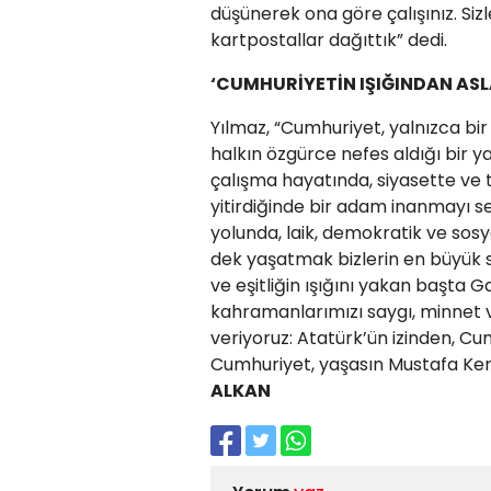
düşünerek ona göre çalışınız. Siz
kartpostallar dağıttık” dedi.
‘CUMHURİYETİN IŞIĞINDAN AS
Yılmaz, “Cumhuriyet, yalnızca bir 
halkın özgürce nefes aldığı bir y
çalışma hayatında, siyasette ve 
yitirdiğinde bir adam inanmayı se
yolunda, laik, demokratik ve sosy
dek yaşatmak bizlerin en büyük s
ve eşitliğin ışığını yakan başta
kahramanlarımızı saygı, minnet v
veriyoruz: Atatürk’ün izinden, C
Cumhuriyet, yaşasın Mustafa Kem
ALKAN