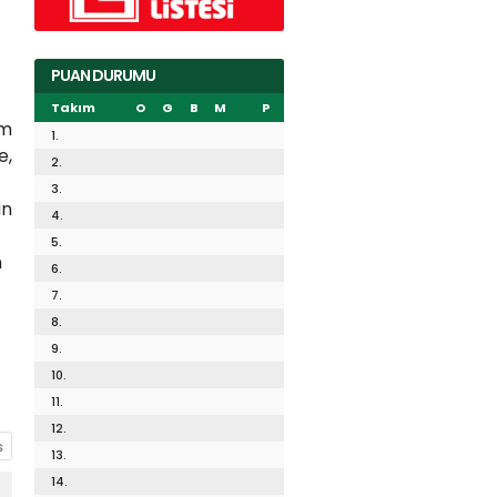
PUAN DURUMU
Takım
O
G
B
M
P
üm
1.
e,
2.
3.
ün
4.
5.
n
6.
7.
8.
9.
10.
11.
12.
13.
14.