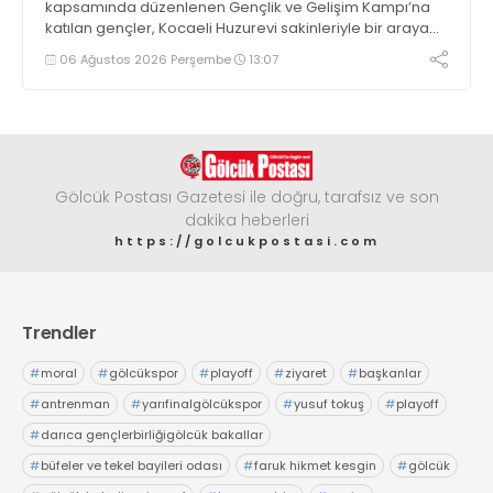
kapsamında düzenlenen Gençlik ve Gelişim Kampı’na
katılan gençler, Kocaeli Huzurevi sakinleriyle bir araya
geldi
06 Ağustos 2026 Perşembe
13:07
Gölcük Postası Gazetesi ile doğru, tarafsız ve son
dakika heberleri
https://golcukpostasi.com
Trendler
#
moral
#
gölcükspor
#
playoff
#
ziyaret
#
başkanlar
#
antrenman
#
yarıfinalgölcükspor
#
yusuf tokuş
#
playoff
#
darıca gençlerbirliğigölcük bakallar
#
büfeler ve tekel bayileri odası
#
faruk hikmet kesgin
#
gölcük