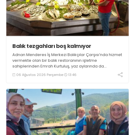
Balık tezgahları boş kalmıyor
Adnan Menderes İş Merkezi Balıkçılar Çarşısı’nda hizmet
vermekte olan bir balık restoranının işletme
sahiplerinden Emrah Kurtuluş, yaz aylarında da
tezgahlarda taze balık bulunduğunu ifade ederek “Yıl
06 Ağustos 2026 Perşembe
13:46
boyunca tezgahlarda taze balık bulmak mümkün
oluyor” dedi