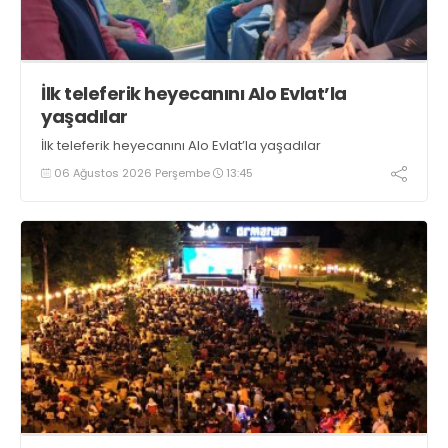
İlk teleferik heyecanını Alo Evlat’la
yaşadılar
İlk teleferik heyecanını Alo Evlat’la yaşadılar
06 Ağustos 2026 Perşembe
13:45