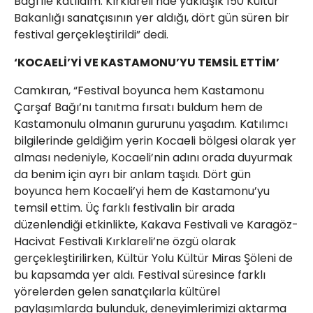
Bağı ile katıldım. Kırklareli’nde yaklaşık 150 Kültür
Bakanlığı sanatçısının yer aldığı, dört gün süren bir
festival gerçekleştirildi” dedi.
‘KOCAELİ’Yİ VE KASTAMONU’YU TEMSİL ETTİM’
Camkıran, “Festival boyunca hem Kastamonu
Çarşaf Bağı’nı tanıtma fırsatı buldum hem de
Kastamonulu olmanın gururunu yaşadım. Katılımcı
bilgilerinde geldiğim yerin Kocaeli bölgesi olarak yer
alması nedeniyle, Kocaeli’nin adını orada duyurmak
da benim için ayrı bir anlam taşıdı. Dört gün
boyunca hem Kocaeli’yi hem de Kastamonu’yu
temsil ettim. Üç farklı festivalin bir arada
düzenlendiği etkinlikte, Kakava Festivali ve Karagöz-
Hacivat Festivali Kırklareli’ne özgü olarak
gerçekleştirilirken, Kültür Yolu Kültür Miras Şöleni de
bu kapsamda yer aldı. Festival süresince farklı
yörelerden gelen sanatçılarla kültürel
paylaşımlarda bulunduk, deneyimlerimizi aktarma