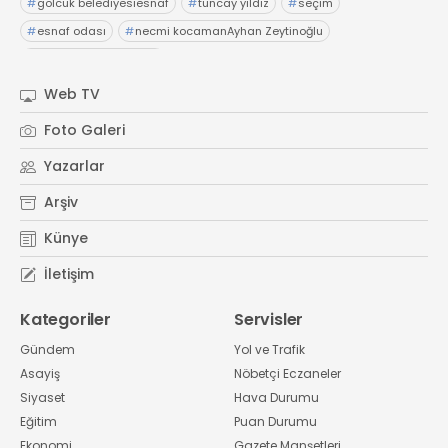
#
gölcük belediyesiesnaf
#
tuncay yıldız
#
seçim
#
esnaf odası
#
necmi kocamanAyhan Zeytinoğlu
#
Kocaeli Sanayi Odası
Web TV
Foto Galeri
Yazarlar
Arşiv
Künye
İletişim
Kategoriler
Servisler
Gündem
Yol ve Trafik
Asayiş
Nöbetçi Eczaneler
Siyaset
Hava Durumu
Eğitim
Puan Durumu
Ekonomi
Gazete Manşetleri