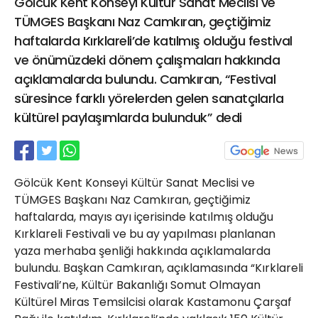
Gölcük Kent Konseyi Kültür Sanat Meclisi ve
21 Gölcük
TÜMGES Başkanı Naz Camkıran, geçtiğimiz
02624132333
haftalarda Kırklareli’de katılmış olduğu festival
haber@golcukpostasi.com
ve önümüzdeki dönem çalışmaları hakkında
açıklamalarda bulundu. Camkıran, “Festival
süresince farklı yörelerden gelen sanatçılarla
kültürel paylaşımlarda bulunduk” dedi
Gölcük Kent Konseyi Kültür Sanat Meclisi ve
TÜMGES Başkanı Naz Camkıran, geçtiğimiz
haftalarda, mayıs ayı içerisinde katılmış olduğu
Kırklareli Festivali ve bu ay yapılması planlanan
yaza merhaba şenliği hakkında açıklamalarda
bulundu. Başkan Camkıran, açıklamasında “Kırklareli
Festivali’ne, Kültür Bakanlığı Somut Olmayan
Kültürel Miras Temsilcisi olarak Kastamonu Çarşaf