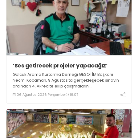
‘Ses getirecek projeler yapacağız’
Gölcük Arama Kurtarma Derneği GESOTİM Başkanı
Necmi Kocaman, 9 Ağustos’ta gerçekleşecek sınavın
ardından 4. Akredite ekip çalışmalarını
tamamlayacaklarını ifade ederek açıklamalarda
06 Ağustos 2026 Perşembe
16:07
bulundu. Kocaman, “Gölcük’te ve Kocaeli genelinde ses
getirecek projelerimizi tek tek hayata geçireceğiz” dedi