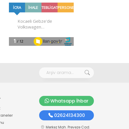
r
Whatsapp İhbar
k
02624134300
zaneler
mu
Merkez Mah. Preveze Cad.