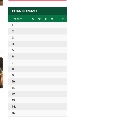
PUAN DURUMU
Takım
O
G
B
M
P
1.
2.
3.
4.
5.
6.
7.
8.
9.
10.
11.
12.
13.
14.
15.