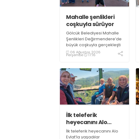
Mahalle şenlikleri
coşkuyla sürüyor
Gölcük Belediyesi Mahalle
Şenlikleri Değirmendere’de
büyük coşkuyla gerçekleşti
06 Ağustos 2026
Perşembe
17:16
İlk teleferik
heyecanını Alo
Evlat’la yaşadılar
İlk teleferik heyecanını Alo
Evlat’la yaşadılar