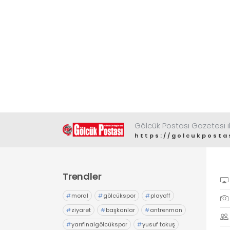
Gölcük Postası Gazetesi il
https://golcukposta
Trendler
#
moral
#
gölcükspor
#
playoff
#
ziyaret
#
başkanlar
#
antrenman
#
yarıfinalgölcükspor
#
yusuf tokuş