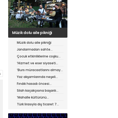
Jandarmadan sahte
çantacılara darbe
Müzik dolu aile pikniği
Jandarmadan sahte
çantacılara darbe
Çocuk etkinliklerine coşku
dolu final
‘Hizmet ve eser siyaseti
yapıyoruz’
‘Burs müracaatlarını almaya
başladık’
Yaz akşamlarında neşeli
etkinlikler
Fındık hasadı öncesi
üreticiye yol desteği
Silah kaçakçısına başarılı
operasyon
‘Mahalle kültürünü
güçlendiriyoruz’
Türk lirasıyla dış ticaret 7
ayda 900 milyar lirayı aştı