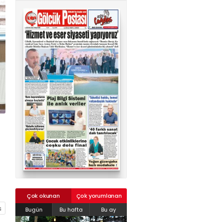
02624132333
haber@golcukpostasi.com
Çok okunan
Çok yorumlanan
Bugün
Bu hafta
Bu ay