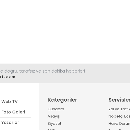
e doğru, tarafsız ve son dakika heberleri
si.com
Kategoriler
Servisle
Web TV
Gündem
Yol ve Trafi
Foto Galeri
Asayiş
Nöbetçi Ec
Yazarlar
Siyaset
Hava Duru