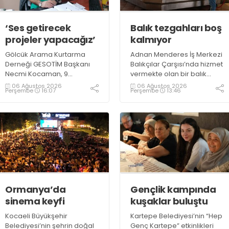
‘Ses getirecek
Balık tezgahları boş
projeler yapacağız’
kalmıyor
Gölcük Arama Kurtarma
Adnan Menderes İş Merkezi
Derneği GESOTİM Başkanı
Balıkçılar Çarşısı’nda hizmet
Necmi Kocaman, 9
vermekte olan bir balık
Ağustos’ta gerçekleşecek
restoranının işletme
06 Ağustos 2026
06 Ağustos 2026
Perşembe
16:07
Perşembe
13:46
sınavın ardından 4. Akredite
sahiplerinden Emrah
ekip çalışmalarını
Kurtuluş, yaz aylarında da
tamamlayacaklarını ifade
tezgahlarda taze balık
ederek açıklamalarda
bulunduğunu ifade ederek
bulundu. Kocaman,
“Yıl boyunca tezgahlarda
“Gölcük’te ve Kocaeli
taze balık bulmak mümkün
genelinde ses getirecek
oluyor” dedi
projelerimizi tek tek hayata
geçireceğiz” dedi
Ormanya’da
Gençlik kampında
sinema keyfi
kuşaklar buluştu
Kocaeli Büyükşehir
Kartepe Belediyesi’nin “Hep
Belediyesi’nin şehrin doğal
Genç Kartepe” etkinlikleri