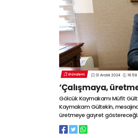
Gündem
31 Aralık 2024
16:59
‘Çalışmaya, üretme
Gölcük Kaymakamı Müfit Gültekin
Kaymakam Gültekin, mesajında
üretmeye gayret göstereceğiz