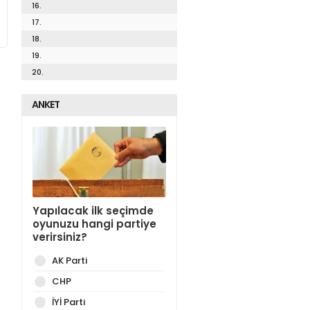
16.
17.
18.
19.
20.
ANKET
Yapılacak ilk seçimde
oyunuzu hangi partiye
verirsiniz?
AK Parti
CHP
İYİ Parti