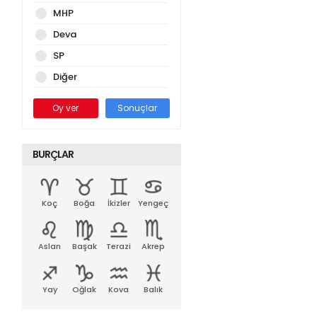
MHP
Deva
SP
Diğer
Oy ver
Sonuçlar
BURÇLAR
Koç
Boğa
İkizler
Yengeç
Aslan
Başak
Terazi
Akrep
Yay
Oğlak
Kova
Balık