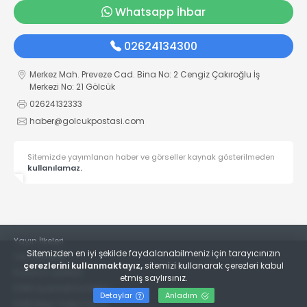
Whatsapp İhbar
02624134300
Merkez Mah. Preveze Cad. Bina No: 2 Cengiz Çakıroğlu İş
Merkezi No: 21 Gölcük
02624132333
haber@golcukpostasi.com
Sitemizde yayımlanan haber ve görseller kaynak gösterilmeden
kullanılamaz.
Yayın İlkeleri
Sitemizden en iyi şekilde faydalanabilmeniz için tarayıcınızın
Veri Politikası
çerezlerini kullanmaktayız,
sitemizi kullanarak çerezleri kabul
Kullanım Şartları
etmiş saylırsınız.
KVKK Aydınlatma Metni
Detaylar
Anladım
KVKK Bilgi Talep Formu