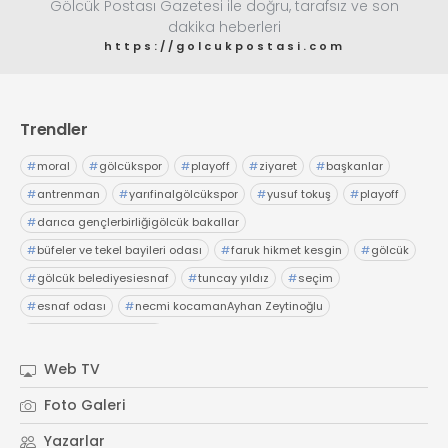
Gölcük Postası Gazetesi ile doğru, tarafsız ve son
dakika heberleri
https://golcukpostasi.com
Trendler
#
moral
#
gölcükspor
#
playoff
#
ziyaret
#
başkanlar
#
antrenman
#
yarıfinalgölcükspor
#
yusuf tokuş
#
playoff
#
darıca gençlerbirliğigölcük bakallar
#
büfeler ve tekel bayileri odası
#
faruk hikmet kesgin
#
gölcük
#
gölcük belediyesiesnaf
#
tuncay yıldız
#
seçim
#
esnaf odası
#
necmi kocamanAyhan Zeytinoğlu
#
Kocaeli Sanayi Odası
Web TV
Foto Galeri
Yazarlar