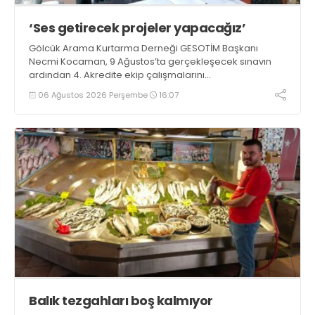
‘Ses getirecek projeler yapacağız’
Gölcük Arama Kurtarma Derneği GESOTİM Başkanı
Necmi Kocaman, 9 Ağustos’ta gerçekleşecek sınavın
ardından 4. Akredite ekip çalışmalarını
tamamlayacaklarını ifade ederek açıklamalarda
06 Ağustos 2026 Perşembe
16:07
bulundu. Kocaman, “Gölcük’te ve Kocaeli genelinde ses
getirecek projelerimizi tek tek hayata geçireceğiz” dedi
Balık tezgahları boş kalmıyor