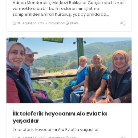
Adnan Menderes İş Merkezi Balıkçılar Çarşısı’nda hizmet
vermekte olan bir balık restoranının işletme
sahiplerinden Emrah Kurtuluş, yaz aylarında da
tezgahlarda taze balık bulunduğunu ifade ederek “Yıl
06 Ağustos 2026 Perşembe
13:46
boyunca tezgahlarda taze balık bulmak mümkün
oluyor” dedi
İlk teleferik heyecanını Alo Evlat’la
yaşadılar
İlk teleferik heyecanını Alo Evlat’la yaşadılar
06 Ağustos 2026 Perşembe
13:45