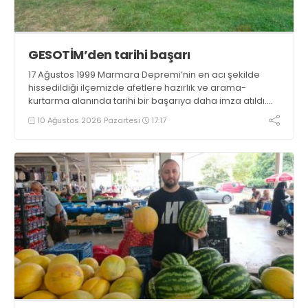
GESOTİM’den tarihi başarı
17 Ağustos 1999 Marmara Depremi’nin en acı şekilde
hissedildiği ilçemizde afetlere hazırlık ve arama-
kurtarma alanında tarihi bir başarıya daha imza atıldı.
Gölcük Arama Kurtarma Derneği (GESOTİM),
10 Ağustos 2026 Pazartesi
17:17
bünyesindeki 4. arama-kurtarma ekibinin akreditasyon
sürecini başarıyla tamamladı