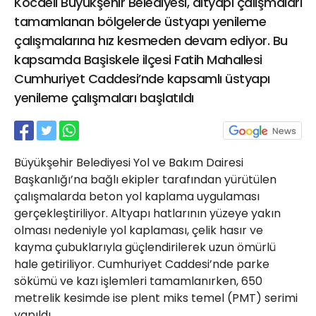
Kocaeli Büyükşehir Belediyesi, altyapı çalışmaları
21 Gölcük
tamamlanan bölgelerde üstyapı yenileme
02624132333
çalışmalarına hız kesmeden devam ediyor. Bu
haber@golcukpostasi.com
kapsamda Başiskele ilçesi Fatih Mahallesi
Cumhuriyet Caddesi’nde kapsamlı üstyapı
yenileme çalışmaları başlatıldı
Büyükşehir Belediyesi Yol ve Bakım Dairesi
Başkanlığı’na bağlı ekipler tarafından yürütülen
çalışmalarda beton yol kaplama uygulaması
gerçekleştiriliyor. Altyapı hatlarının yüzeye yakın
olması nedeniyle yol kaplaması, çelik hasır ve
kayma çubuklarıyla güçlendirilerek uzun ömürlü
hale getiriliyor. Cumhuriyet Caddesi’nde parke
sökümü ve kazı işlemleri tamamlanırken, 650
metrelik kesimde ise plent miks temel (PMT) serimi
yapıldı.