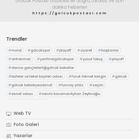
Gölcük Postası Gazetesi ile doğru, tarafsız ve son
dakika heberleri
https://golcukpostasi.com
Trendler
#
moral
#
gölcükspor
#
playoff
#
ziyaret
#
başkanlar
#
antrenman
#
yarıfinalgölcükspor
#
yusuf tokuş
#
playoff
#
darıca gençlerbirliğigölcük bakallar
#
büfeler ve tekel bayileri odası
#
faruk hikmet kesgin
#
gölcük
#
gölcük belediyesiesnaf
#
tuncay yıldız
#
seçim
#
esnaf odası
#
necmi kocamanAyhan Zeytinoğlu
#
Kocaeli Sanayi Odası
Web TV
Foto Galeri
Yazarlar