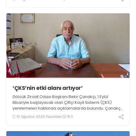
‘ÇKS’nin etki alanı artıyor’
Gölcük Ziraat Odası Başkanı Bekir Çanakçı, 1 Eylül
itibariyle başlayacak olan Çiftçi Kayıt Sistemi (ÇKS)
yenilemeleri hakkında açıklamalarda bulundu. Çanakçı,
“Çiftçi Kayıt Sistemi formatı, yaygınlaşması ve etki alanı
10 Ağustos 2026 Pazartesi
15:11
her yıl artarak devam etmektedir” dedi