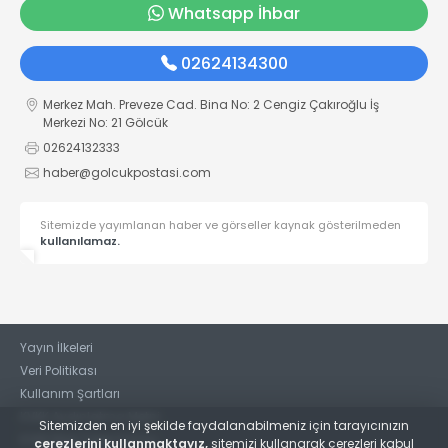
Whatsapp İhbar
02624134300
Merkez Mah. Preveze Cad. Bina No: 2 Cengiz Çakıroğlu İş
Merkezi No: 21 Gölcük
02624132333
haber@golcukpostasi.com
Sitemizde yayımlanan haber ve görseller kaynak gösterilmeden
kullanılamaz.
Yayın İlkeleri
Veri Politikası
Kullanım Şartları
KVKK Aydınlatma Metni
Sitemizden en iyi şekilde faydalanabilmeniz için tarayıcınızın
KVKK Bilgi Talep Formu
çerezlerini kullanmaktayız,
sitemizi kullanarak çerezleri kabul