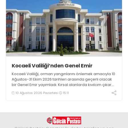
Kocaeli Valiliği’nden Genel Emir
Kocaeli Valiliği, orman yangınlarını önlemek amacıyla 10
Ağustos-31 Ekim 2026 tarihleri arasında geçerli olacak
bir Genel Emir yayımladı. Kırsal alanlarda kıvılcım çıkaran
makine kullanacak kişilerin önceden kolluk kuvvetlerine
10 Ağustos 2026 Pazartesi
15:11
bildirim yapması ve yanlarında 6 kilogramlık yangın tüpü
bulundurması zorunlu hale getirildi