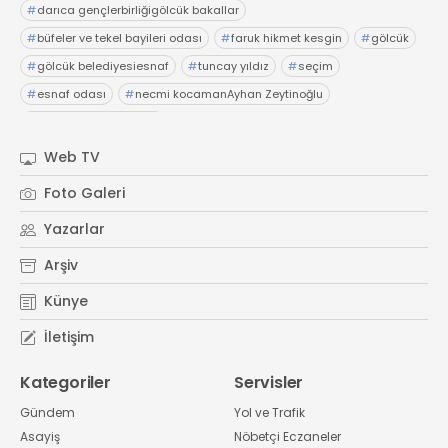
#
darıca gençlerbirliğigölcük bakallar
#
büfeler ve tekel bayileri odası
#
faruk hikmet kesgin
#
gölcük
#
gölcük belediyesiesnaf
#
tuncay yıldız
#
seçim
#
esnaf odası
#
necmi kocamanAyhan Zeytinoğlu
#
Kocaeli Sanayi Odası
Web TV
Foto Galeri
Yazarlar
Arşiv
Künye
İletişim
Kategoriler
Servisler
Gündem
Yol ve Trafik
Asayiş
Nöbetçi Eczaneler