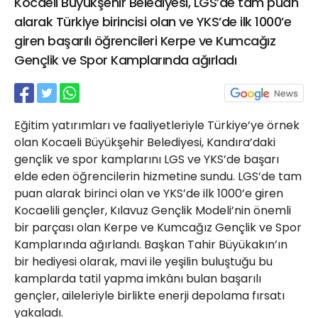
Kocaeli Büyükşehir Belediyesi, LGS’de tam puan
21 Gölcük
alarak Türkiye birincisi olan ve YKS’de ilk 1000’e
02624132333
giren başarılı öğrencileri Kerpe ve Kumcağız
haber@golcukpostasi.com
Gençlik ve Spor Kamplarında ağırladı
Eğitim yatırımları ve faaliyetleriyle Türkiye’ye örnek
olan Kocaeli Büyükşehir Belediyesi, Kandıra’daki
gençlik ve spor kamplarını LGS ve YKS’de başarı
elde eden öğrencilerin hizmetine sundu. LGS’de tam
puan alarak birinci olan ve YKS’de ilk 1000’e giren
Kocaelili gençler, Kılavuz Gençlik Modeli’nin önemli
bir parçası olan Kerpe ve Kumcağız Gençlik ve Spor
Kamplarında ağırlandı. Başkan Tahir Büyükakın’ın
bir hediyesi olarak, mavi ile yeşilin buluştuğu bu
kamplarda tatil yapma imkânı bulan başarılı
gençler, aileleriyle birlikte enerji depolama fırsatı
yakaladı.