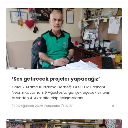
‘Ses getirecek projeler yapacağız’
Gölcük Arama Kurtarma Derneği GESOTİM Başkanı
Necmi Kocaman, 9 Ağustos’ta gerçekleşecek sınavın
ardından 4. Akredite ekip çalışmalarını
tamamlayacaklarını ifade ederek açıklamalarda
06 Ağustos 2026 Perşembe
16:07
bulundu. Kocaman, “Gölcük’te ve Kocaeli genelinde ses
getirecek projelerimizi tek tek hayata geçireceğiz” dedi