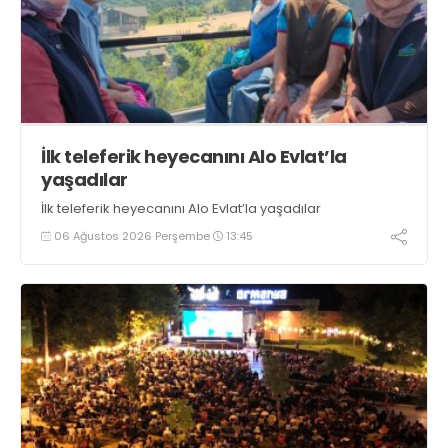
İlk teleferik heyecanını Alo Evlat’la
yaşadılar
İlk teleferik heyecanını Alo Evlat’la yaşadılar
06 Ağustos 2026 Perşembe
13:45