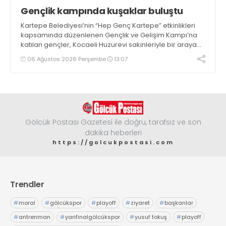
Gençlik kampında kuşaklar buluştu
Kartepe Belediyesi’nin “Hep Genç Kartepe” etkinlikleri
kapsamında düzenlenen Gençlik ve Gelişim Kampı’na
katılan gençler, Kocaeli Huzurevi sakinleriyle bir araya
geldi
06 Ağustos 2026 Perşembe
13:07
Gölcük Postası Gazetesi ile doğru, tarafsız ve son
dakika heberleri
https://golcukpostasi.com
Trendler
#
moral
#
gölcükspor
#
playoff
#
ziyaret
#
başkanlar
#
antrenman
#
yarıfinalgölcükspor
#
yusuf tokuş
#
playoff