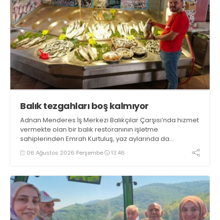
Balık tezgahları boş kalmıyor
Adnan Menderes İş Merkezi Balıkçılar Çarşısı’nda hizmet
vermekte olan bir balık restoranının işletme
sahiplerinden Emrah Kurtuluş, yaz aylarında da
tezgahlarda taze balık bulunduğunu ifade ederek “Yıl
06 Ağustos 2026 Perşembe
13:46
boyunca tezgahlarda taze balık bulmak mümkün
oluyor” dedi