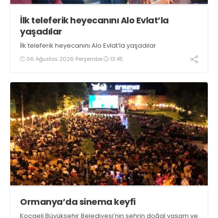
İlk teleferik heyecanını Alo Evlat’la
yaşadılar
İlk teleferik heyecanını Alo Evlat’la yaşadılar
06 Ağustos 2026 Perşembe
13:45
Ormanya’da sinema keyfi
Kocaeli Büyükşehir Belediyesi’nin şehrin doğal yaşam ve