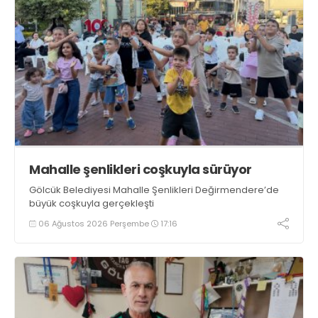
Mahalle şenlikleri coşkuyla sürüyor
Gölcük Belediyesi Mahalle Şenlikleri Değirmendere’de
büyük coşkuyla gerçekleşti
06 Ağustos 2026 Perşembe
17:16