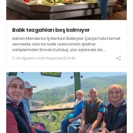
Balık tezgahları boş kalmıyor
Adnan Menderes İş Merkezi Balıkçılar Çarşısı’nda hizmet
vermekte olan bir balık restoranının işletme
sahiplerinden Emrah Kurtuluş, yaz aylarında da
tezgahlarda taze balık bulunduğunu ifade ederek “Yıl
06 Ağustos 2026 Perşembe
13:46
boyunca tezgahlarda taze balık bulmak mümkün
oluyor” dedi