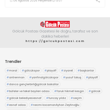
06 Ağustos 2026 Perşembe
13:07
Gölcük Postası Gazetesi ile doğru, tarafsız ve son
dakika heberleri
https://golcukpostasi.com
Trendler
#
moral
#
gölcükspor
#
playoff
#
ziyaret
#
başkanlar
#
antrenman
#
yarıfinalgölcükspor
#
yusuf tokuş
#
playoff
#
darıca gençlerbirliğigölcük bakallar
#
büfeler ve tekel bayileri odası
#
faruk hikmet kesgin
#
gölcük
#
gölcük belediyesiesnaf
#
tuncay yıldız
#
seçim
#
esnaf odası
#
necmi kocamanAyhan Zeytinoğlu