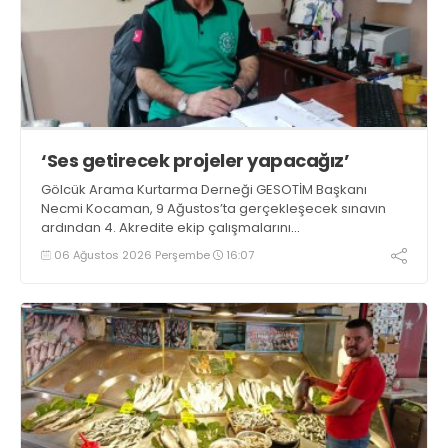
‘Ses getirecek projeler yapacağız’
Gölcük Arama Kurtarma Derneği GESOTİM Başkanı
Necmi Kocaman, 9 Ağustos’ta gerçekleşecek sınavın
ardından 4. Akredite ekip çalışmalarını
tamamlayacaklarını ifade ederek açıklamalarda
06 Ağustos 2026 Perşembe
16:07
bulundu. Kocaman, “Gölcük’te ve Kocaeli genelinde ses
getirecek projelerimizi tek tek hayata geçireceğiz” dedi