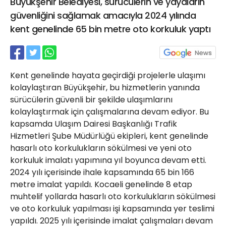
Büyükşehir Belediyesi, sürücülerin ve yayaların
21 Gölcük
güvenliğini sağlamak amacıyla 2024 yılında
02624132333
kent genelinde 65 bin metre oto korkuluk yaptı
haber@golcukpostasi.com
Kent genelinde hayata geçirdiği projelerle ulaşımı
kolaylaştıran Büyükşehir, bu hizmetlerin yanında
sürücülerin güvenli bir şekilde ulaşımlarını
kolaylaştırmak için çalışmalarına devam ediyor. Bu
kapsamda Ulaşım Dairesi Başkanlığı Trafik
Hizmetleri Şube Müdürlüğü ekipleri, kent genelinde
hasarlı oto korkulukların sökülmesi ve yeni oto
korkuluk imalatı yapımına yıl boyunca devam etti.
2024 yılı içerisinde ihale kapsamında 65 bin 166
metre imalat yapıldı. Kocaeli genelinde 8 etap
muhtelif yollarda hasarlı oto korkulukların sökülmesi
ve oto korkuluk yapılması işi kapsamında yer teslimi
yapıldı. 2025 yılı içerisinde imalat çalışmaları devam