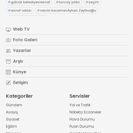
#
gölcük belediyesiesnaf
#
tuncay yıldız
#
seçim
#
esnaf odası
#
necmi kocamanAyhan Zeytinoğlu
#
Kocaeli Sanayi Odası
Web TV
Foto Galeri
Yazarlar
Arşiv
Künye
İletişim
Kategoriler
Servisler
Gündem
Yol ve Trafik
Asayiş
Nöbetçi Eczaneler
Siyaset
Hava Durumu
Eğitim
Puan Durumu