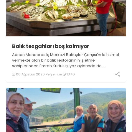
Balık tezgahları boş kalmıyor
Adnan Menderes İş Merkezi Balıkçılar Çarşısı’nda hizmet
vermekte olan bir balık restoranının işletme
sahiplerinden Emrah Kurtuluş, yaz aylarında da
tezgahlarda taze balık bulunduğunu ifade ederek “Yıl
06 Ağustos 2026 Perşembe
13:46
boyunca tezgahlarda taze balık bulmak mümkün
oluyor” dedi