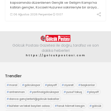
kapsamında düzenlenen Gençlik ve Gelişim Kampı’na
katılan gençler, Kocaeli Huzurevi sakinleriyle bir araya
geldi
06 Ağustos 2026 Perşembe
13:07
Gölcük Postası Gazetesi ile doğru, tarafsız ve son
dakika heberleri
https://golcukpostasi.com
Trendler
#
moral
#
gölcükspor
#
playoff
#
ziyaret
#
başkanlar
#
antrenman
#
yarıfinalgölcükspor
#
yusuf tokuş
#
playoff
#
darıca gençlerbirliğigölcük bakallar
#
büfeler ve tekel bayileri odası
#
faruk hikmet kesgin
#
gölcük