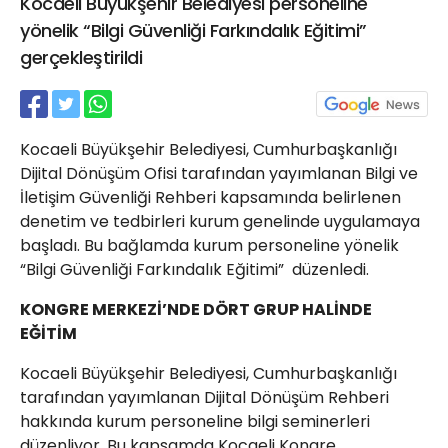
Kocaeli Büyükşehir Belediyesi personeline
21 Gölcük
yönelik “Bilgi Güvenliği Farkındalık Eğitimi”
02624132333
gerçekleştirildi
haber@golcukpostasi.com
Kocaeli Büyükşehir Belediyesi, Cumhurbaşkanlığı
Dijital Dönüşüm Ofisi tarafından yayımlanan Bilgi ve
İletişim Güvenliği Rehberi kapsamında belirlenen
denetim ve tedbirleri kurum genelinde uygulamaya
başladı. Bu bağlamda kurum personeline yönelik
“Bilgi Güvenliği Farkındalık Eğitimi” düzenledi.
KONGRE MERKEZİ’NDE DÖRT GRUP HALİNDE
EĞİTİM
Kocaeli Büyükşehir Belediyesi, Cumhurbaşkanlığı
tarafından yayımlanan Dijital Dönüşüm Rehberi
hakkında kurum personeline bilgi seminerleri
düzenliyor. Bu kapsamda Kocaeli Kongre