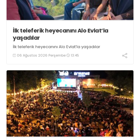
İlk teleferik heyecanını Alo Evlat’la
yaşadılar
İlk teleferik heyecanını Alo Evlat’la yaşadılar
06 Ağustos 2026 Perşembe
13:45