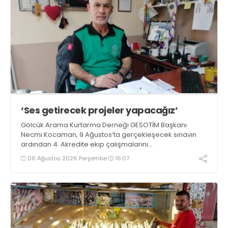
‘Ses getirecek projeler yapacağız’
Gölcük Arama Kurtarma Derneği GESOTİM Başkanı
Necmi Kocaman, 9 Ağustos’ta gerçekleşecek sınavın
ardından 4. Akredite ekip çalışmalarını
tamamlayacaklarını ifade ederek açıklamalarda
06 Ağustos 2026 Perşembe
16:07
bulundu. Kocaman, “Gölcük’te ve Kocaeli genelinde ses
getirecek projelerimizi tek tek hayata geçireceğiz” dedi