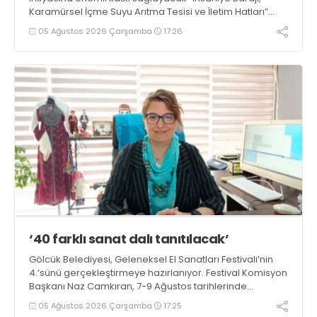
Karamürsel İçme Suyu Arıtma Tesisi ve İletim Hatları”
projesinin tanıtım töreninde konuşan Büyükşehir
05 Ağustos 2026 Çarşamba
17:26
Belediye Başkanı Tahir Büyükakın, “Hizmet ve eser
siyaseti gündemimizden hiç çıkmadı” dedi
‘40 farklı sanat dalı tanıtılacak’
Gölcük Belediyesi, Geleneksel El Sanatları Festivali’nin
4.’sünü gerçekleştirmeye hazırlanıyor. Festival Komisyon
Başkanı Naz Camkıran, 7-9 Ağustos tarihlerinde
gerçekleşecek organizasyon hakkında yaptığı
05 Ağustos 2026 Çarşamba
17:25
açıklamada, “Yaklaşık 40 farklı sanat dalı tanıtılacak”