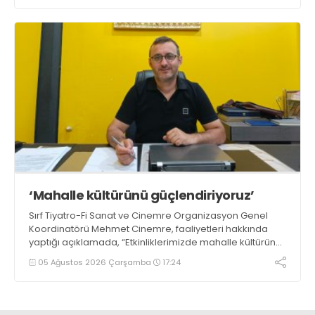
dedi
‘Mahalle kültürünü güçlendiriyoruz’
Sırf Tiyatro-Fi Sanat ve Cinemre Organizasyon Genel
Koordinatörü Mehmet Cinemre, faaliyetleri hakkında
yaptığı açıklamada, “Etkinliklerimizde mahalle kültürünü
ve birlik beraberlik duygusunu güçlendirmeyi
05 Ağustos 2026 Çarşamba
17:24
hedefliyoruz” dedi