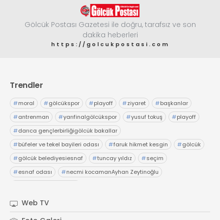
Gölcük Postası Gazetesi ile doğru, tarafsız ve son
dakika heberleri
https://golcukpostasi.com
Trendler
#
moral
#
gölcükspor
#
playoff
#
ziyaret
#
başkanlar
#
antrenman
#
yarıfinalgölcükspor
#
yusuf tokuş
#
playoff
#
darıca gençlerbirliğigölcük bakallar
#
büfeler ve tekel bayileri odası
#
faruk hikmet kesgin
#
gölcük
#
gölcük belediyesiesnaf
#
tuncay yıldız
#
seçim
#
esnaf odası
#
necmi kocamanAyhan Zeytinoğlu
#
Kocaeli Sanayi Odası
Web TV