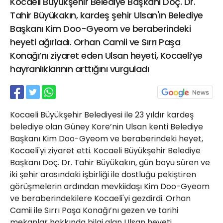
Kocaeli Büyükşehir Belediye Başkanı Doç. Dr.
21 Gölcük
Tahir Büyükakın, kardeş şehir Ulsan'ın Belediye
02624132333
Başkanı Kim Doo-Gyeom ve beraberindeki
haber@golcukpostasi.com
heyeti ağırladı. Orhan Camii ve Sırrı Paşa
Konağı’nı ziyaret eden Ulsan heyeti, Kocaeli’ye
hayranlıklarının arttığını vurguladı
Kocaeli Büyükşehir Belediyesi ile 23 yıldır kardeş
belediye olan Güney Kore’nin Ulsan kenti Belediye
Başkanı Kim Doo-Gyeom ve beraberindeki heyet,
Kocaeli'yi ziyaret etti. Kocaeli Büyükşehir Belediye
Başkanı Doç. Dr. Tahir Büyükakın, gün boyu süren ve
iki şehir arasındaki işbirliği ile dostluğu pekiştiren
görüşmelerin ardından mevkiidaşı Kim Doo-Gyeom
ve beraberindekilere Kocaeli'yi gezdirdi. Orhan
Camii ile Sırrı Paşa Konağı’nı gezen ve tarihi
mekanlar hakkında bilgi alan Ulsan heyeti,