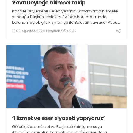
Yavru leyleğe bilimsel takip
Kocaeli Büyükşehir Belediyesi’nin Ormanya’da hizmete
sunduğu Düşkün Leylekler Evi’nde koruma altında
bulunan leylek çifti Pişmaniye ile Bulut’un yavrusu “Atlas”,
Büyükşehir’in yaban hayatını koruma çalışmalarının yeni
06 Ağustos 2026 Perşembe
09:35
simgesi oldu
‘Hizmet ve eser siyaseti yapıyoruz’
Gölcük, Karamürsel ve Başiskele’nin içme suyu
ihtiyacına önemli katkı sağlayacak “İhsaniye Barajı,