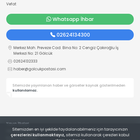
Vefat
Whatsapp İhbar
02624134300
Merkez Mah. Preveze Cad. Bina No: 2 Cengiz Çakıroğlu İş
Merkezi No: 21 Gölcük
02624132333
haber@golcukpostasi.com
Sitemizde yayımlanan haber ve görseller kaynak gösterilmeden
kullanılamaz.
Yayın İlkeleri
Sitemizden en iyi şekilde faydalanabilmeniz için tarayıcınızın
Veri Politikası
çerezlerini kullanmaktayız,
sitemizi kullanarak çerezleri kabul
Kullanım Şartları