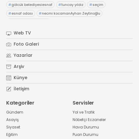
#
gölcük belediyesiesnaf
#
tuncay yıldız
#
seçim
#
esnaf odası
#
necmi kocamanAyhan Zeytinoğlu
#
Kocaeli Sanayi Odası
Web TV
Foto Galeri
Yazarlar
Arşiv
Künye
İletişim
Kategoriler
Servisler
Gündem
Yol ve Trafik
Asayiş
Nöbetçi Eczaneler
Siyaset
Hava Durumu
Eğitim
Puan Durumu