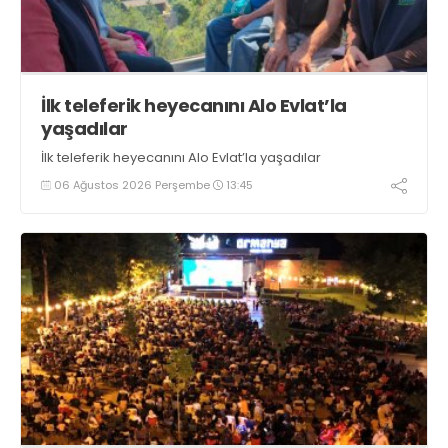
İlk teleferik heyecanını Alo Evlat’la
yaşadılar
İlk teleferik heyecanını Alo Evlat’la yaşadılar
06 Ağustos 2026 Perşembe
13:45