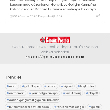
kapsamında düzenlenen Gençlik ve Gelişim Kampı’na
katılan gençler, Kocaeli Huzurevi sakinleriyle bir araya
geldi
06 Ağustos 2026 Perşembe
13:07
Gölcük Postası Gazetesi ile doğru, tarafsız ve son
dakika heberleri
https://golcukpostasi.com
Trendler
#
moral
#
gölcükspor
#
playoff
#
ziyaret
#
başkanlar
#
antrenman
#
yarıfinalgölcükspor
#
yusuf tokuş
#
playoff
#
darıca gençlerbirliğigölcük bakallar
#
büfeler ve tekel bayileri odası
#
faruk hikmet kesgin
#
gölcük