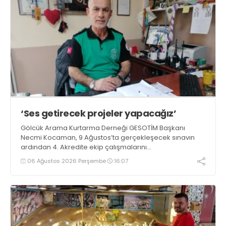
‘Ses getirecek projeler yapacağız’
Gölcük Arama Kurtarma Derneği GESOTİM Başkanı
Necmi Kocaman, 9 Ağustos’ta gerçekleşecek sınavın
ardından 4. Akredite ekip çalışmalarını
tamamlayacaklarını ifade ederek açıklamalarda
06 Ağustos 2026 Perşembe
16:07
bulundu. Kocaman, “Gölcük’te ve Kocaeli genelinde ses
getirecek projelerimizi tek tek hayata geçireceğiz” dedi