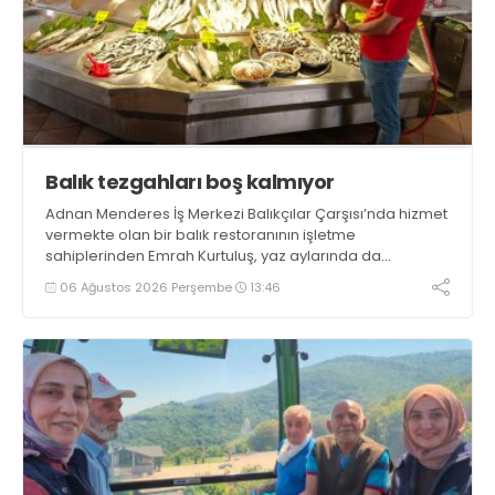
Balık tezgahları boş kalmıyor
Adnan Menderes İş Merkezi Balıkçılar Çarşısı’nda hizmet
vermekte olan bir balık restoranının işletme
sahiplerinden Emrah Kurtuluş, yaz aylarında da
tezgahlarda taze balık bulunduğunu ifade ederek “Yıl
06 Ağustos 2026 Perşembe
13:46
boyunca tezgahlarda taze balık bulmak mümkün
oluyor” dedi