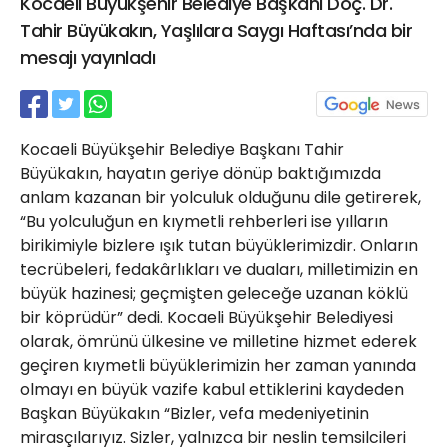
Kocaeli Büyükşehir Belediye Başkanı Doç. Dr.
21 Gölcük
Tahir Büyükakın, Yaşlılara Saygı Haftası’nda bir
02624132333
mesajı yayınladı
haber@golcukpostasi.com
Kocaeli Büyükşehir Belediye Başkanı Tahir
Büyükakın, hayatın geriye dönüp baktığımızda
anlam kazanan bir yolculuk olduğunu dile getirerek,
“Bu yolculuğun en kıymetli rehberleri ise yılların
birikimiyle bizlere ışık tutan büyüklerimizdir. Onların
tecrübeleri, fedakârlıkları ve duaları, milletimizin en
büyük hazinesi; geçmişten geleceğe uzanan köklü
bir köprüdür” dedi. Kocaeli Büyükşehir Belediyesi
olarak, ömrünü ülkesine ve milletine hizmet ederek
geçiren kıymetli büyüklerimizin her zaman yanında
olmayı en büyük vazife kabul ettiklerini kaydeden
Başkan Büyükakın “Bizler, vefa medeniyetinin
mirasçılarıyız. Sizler, yalnızca bir neslin temsilcileri