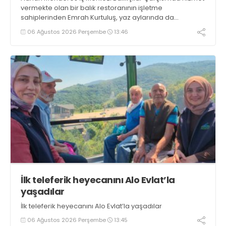
vermekte olan bir balık restoranının işletme
sahiplerinden Emrah Kurtuluş, yaz aylarında da
tezgahlarda taze balık bulunduğunu ifade ederek “Yıl
06 Ağustos 2026 Perşembe
13:46
boyunca tezgahlarda taze balık bulmak mümkün
oluyor” dedi
İlk teleferik heyecanını Alo Evlat’la
yaşadılar
İlk teleferik heyecanını Alo Evlat’la yaşadılar
06 Ağustos 2026 Perşembe
13:45