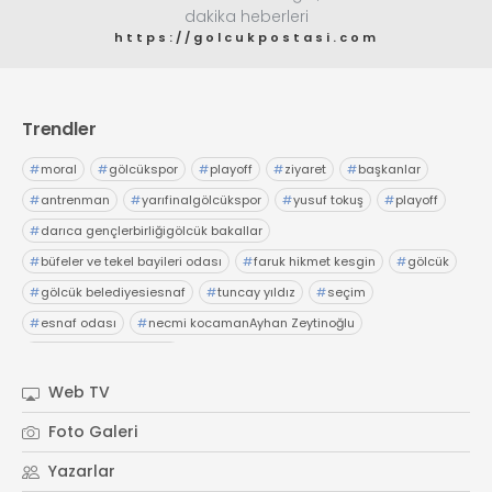
dakika heberleri
https://golcukpostasi.com
Trendler
#
moral
#
gölcükspor
#
playoff
#
ziyaret
#
başkanlar
#
antrenman
#
yarıfinalgölcükspor
#
yusuf tokuş
#
playoff
#
darıca gençlerbirliğigölcük bakallar
#
büfeler ve tekel bayileri odası
#
faruk hikmet kesgin
#
gölcük
#
gölcük belediyesiesnaf
#
tuncay yıldız
#
seçim
#
esnaf odası
#
necmi kocamanAyhan Zeytinoğlu
#
Kocaeli Sanayi Odası
Web TV
Foto Galeri
Yazarlar