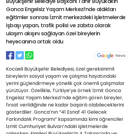
Büyükşehir Belediye Başkanı Tahir Büyükakın
21 Gölcük
Gonca Engelsiz Yaşam Merkezi’nde aldıkları
02624132333
eğitimler sonrası İzmit merkezdeki işletmelerde
haber@golcukpostasi.com
işbaşı yapan, trafik polisi ve zabıta olarak
ulaşım akışını sağlayan özel bireylerin
heyecanına ortak oldu
Kocaeli Büyükşehir Belediyesi, özel gereksinimli
bireylerin sosyal yaşam ve çalışma hayatındaki
yerini güçlendirmeye yönelik çok önemli çalışmalar
yürütüyor. Özellikle, Türkiye’ye örnek İzmit Gonca
Engelsiz Yaşam Merkezi’nde eğitim gören bireyler,
fırsat verildiğinde ne kadar başarılı olabileceklerini
gösterdiler. Gonca’nın “41 Esnaf 41 Gelecek
Farkındalık Programı” kapsamında kimi öğrenciler
İzmit Cumhuriyet Bulvarı’ndaki işletmelerde
çalışırken, kimileri Büyükşehir’in A Takımı’nda ve