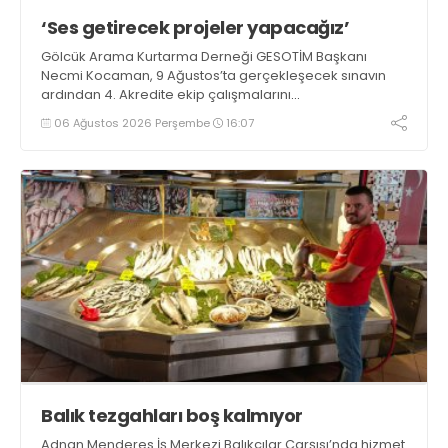
‘Ses getirecek projeler yapacağız’
Gölcük Arama Kurtarma Derneği GESOTİM Başkanı
Necmi Kocaman, 9 Ağustos’ta gerçekleşecek sınavın
ardından 4. Akredite ekip çalışmalarını
tamamlayacaklarını ifade ederek açıklamalarda
06 Ağustos 2026 Perşembe
16:07
bulundu. Kocaman, “Gölcük’te ve Kocaeli genelinde ses
getirecek projelerimizi tek tek hayata geçireceğiz” dedi
Balık tezgahları boş kalmıyor
Adnan Menderes İş Merkezi Balıkçılar Çarşısı’nda hizmet