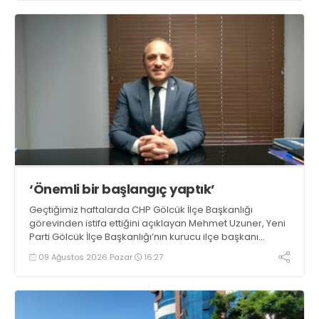
çıkıyor
‘Önemli bir başlangıç yaptık’
Geçtiğimiz haftalarda CHP Gölcük İlçe Başkanlığı
görevinden istifa ettiğini açıklayan Mehmet Uzuner, Yeni
Parti Gölcük İlçe Başkanlığı’nın kurucu ilçe başkanı
olarak atandı. Uzuner, konuyla ilgili açıklamasında
09 Ağustos 2026 Pazar
16:27
“Önemli bir başlangıç yaptığımızı düşünüyoruz” dedi