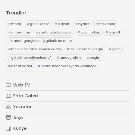
Trendler
#
moral
#
gölcükspor
#
playoff
#
ziyaret
#
başkanlar
#
antrenman
#
yarıfinalgölcükspor
#
yusuf tokuş
#
playoff
#
darıca gençlerbirliğigölcük bakallar
#
büfeler ve tekel bayileri odası
#
faruk hikmet kesgin
#
gölcük
#
gölcük belediyesiesnaf
#
tuncay yıldız
#
seçim
#
esnaf odası
#
necmi kocamanAyhan Zeytinoğlu
#
Kocaeli Sanayi Odası
Web TV
Foto Galeri
Yazarlar
Arşiv
Künye