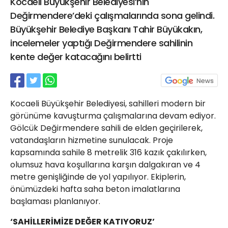
Kocaeli Büyükşehir Belediyesi’nin
21 Gölcük
Değirmendere’deki çalışmalarında sona gelindi.
02624132333
Büyükşehir Belediye Başkanı Tahir Büyükakın,
haber@golcukpostasi.com
incelemeler yaptığı Değirmendere sahilinin
kente değer katacağını belirtti
Kocaeli Büyükşehir Belediyesi, sahilleri modern bir
görünüme kavuşturma çalışmalarına devam ediyor.
Gölcük Değirmendere sahili de elden geçirilerek,
vatandaşların hizmetine sunulacak. Proje
kapsamında sahile 8 metrelik 316 kazık çakılırken,
olumsuz hava koşullarına karşın dalgakıran ve 4
metre genişliğinde de yol yapılıyor. Ekiplerin,
önümüzdeki hafta saha beton imalatlarına
başlaması planlanıyor.
‘SAHİLLERİMİZE DEĞER KATIYORUZ’