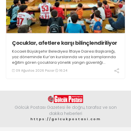
Çocuklar, afetlere karşı bilinçlendiriliyor
Kocaeli Büyükşehir Belediyesi İtfaiye Dairesi Başkanlığı,
yaz döneminde Kur’an kurslarında ve yaz kamplarında
eğitim gören çocuklara yönelik yangın güvenliği
eğitimlerini sürdürüyor
09 Ağustos 2026 Pazar
16:24
Gölcük Postası Gazetesi ile doğru, tarafsız ve son
dakika heberleri
https://golcukpostasi.com