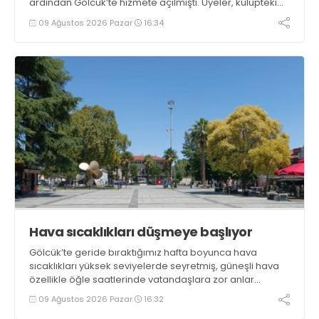
ardından Gölcük’te hizmete açılmıştı. Üyeler, kulüpteki
hizmetlerden memnuniyetlerini ifade etti
09 Ağustos 2026 Pazar
16:34
Hava sıcaklıkları düşmeye başlıyor
Gölcük’te geride bıraktığımız hafta boyunca hava
sıcaklıkları yüksek seviyelerde seyretmiş, güneşli hava
özellikle öğle saatlerinde vatandaşlara zor anlar
yaşatmıştı. Yeni haftada sıcaklıkların bir miktar düşmesi
09 Ağustos 2026 Pazar
16:32
beklenirken parçalı bulutlu ve güneşli hava ihtimali öne