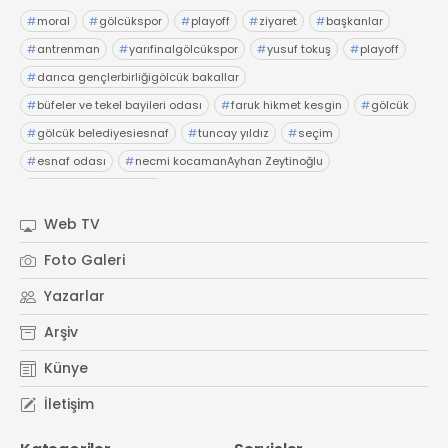
#
moral
#
gölcükspor
#
playoff
#
ziyaret
#
başkanlar
#
antrenman
#
yarıfinalgölcükspor
#
yusuf tokuş
#
playoff
#
darıca gençlerbirliğigölcük bakallar
#
büfeler ve tekel bayileri odası
#
faruk hikmet kesgin
#
gölcük
#
gölcük belediyesiesnaf
#
tuncay yıldız
#
seçim
#
esnaf odası
#
necmi kocamanAyhan Zeytinoğlu
#
Kocaeli Sanayi Odası
Web TV
Foto Galeri
Yazarlar
Arşiv
Künye
İletişim