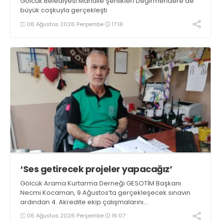
Gölcük Belediyesi Mahalle Şenlikleri Değirmendere’de
büyük coşkuyla gerçekleşti
06 Ağustos 2026 Perşembe
17:16
‘Ses getirecek projeler yapacağız’
Gölcük Arama Kurtarma Derneği GESOTİM Başkanı
Necmi Kocaman, 9 Ağustos’ta gerçekleşecek sınavın
ardından 4. Akredite ekip çalışmalarını
tamamlayacaklarını ifade ederek açıklamalarda
06 Ağustos 2026 Perşembe
16:07
bulundu. Kocaman, “Gölcük’te ve Kocaeli genelinde ses