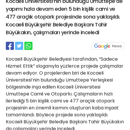
Kocaeli Üniversitesi’nin bulunduğu Umuttepe’de
21 Gölcük
yapımı hızla devam eden 5 bin kişilik cami ve
02624132333
477 araçlık otopark projesinde sona yaklaşıldı.
haber@golcukpostasi.com
Kocaeli Büyükşehir Belediye Başkanı Tahir
Büyükakın, çalışmaları yerinde inceledi
Kocaeli Büyükşehir Belediyesi tarafından, “Sadece
Hizmet Ettik” sloganıyla yüzlerce projede çalışmalar
devam ediyor. O projelerden biri de Kocaeli
Üniversitesi’nin bulunduğu Umuttepe Yerleşkesi
bölgesinde inşa edilen Kocaeli Üniversitesi
Umuttepe Camii ve Otoparkı. Çalışmaların hızlı
ilerlediği 5 bin kişilik cami ve 477 araçlık otopark
projesinin en önemli kısmını oluşturan kaba inşaat
tamamlandı. Böylece projede sona yaklaşıldı.
Kocaeli Büyükşehir Belediye Başkanı Tahir Büyükakın
da çalışmaları yerinde inceledi.