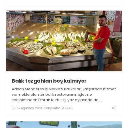
getirecek projelerimizi tek tek hayata geçireceğiz” dedi
Balık tezgahları boş kalmıyor
Adnan Menderes İş Merkezi Balıkçılar Çarşısı’nda hizmet
vermekte olan bir balık restoranının işletme
sahiplerinden Emrah Kurtuluş, yaz aylarında da
tezgahlarda taze balık bulunduğunu ifade ederek “Yıl
06 Ağustos 2026 Perşembe
13:46
boyunca tezgahlarda taze balık bulmak mümkün
oluyor” dedi