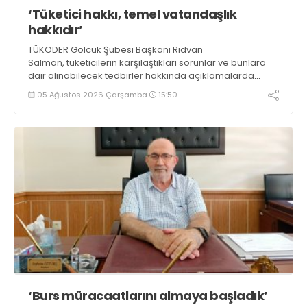
‘Tüketici hakkı, temel vatandaşlık
hakkıdır’
TÜKODER Gölcük Şubesi Başkanı Rıdvan
Salman, tüketicilerin karşılaştıkları sorunlar ve bunlara
dair alınabilecek tedbirler hakkında açıklamalarda
bulundu. Salman, “Unutulmamalıdır ki tüketici hakkı,
05 Ağustos 2026 Çarşamba
15:50
temel bir vatandaşlık hakkıdır” dedi
‘Burs müracaatlarını almaya başladık’