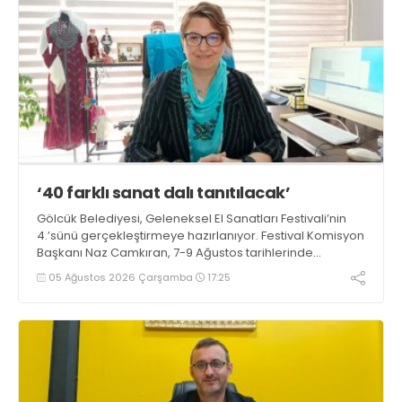
‘40 farklı sanat dalı tanıtılacak’
Gölcük Belediyesi, Geleneksel El Sanatları Festivali’nin
4.’sünü gerçekleştirmeye hazırlanıyor. Festival Komisyon
Başkanı Naz Camkıran, 7-9 Ağustos tarihlerinde
gerçekleşecek organizasyon hakkında yaptığı
05 Ağustos 2026 Çarşamba
17:25
açıklamada, “Yaklaşık 40 farklı sanat dalı tanıtılacak”
dedi