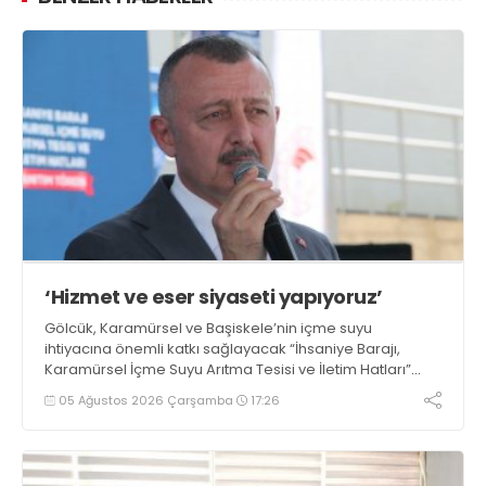
‘Hizmet ve eser siyaseti yapıyoruz’
Gölcük, Karamürsel ve Başiskele’nin içme suyu
ihtiyacına önemli katkı sağlayacak “İhsaniye Barajı,
Karamürsel İçme Suyu Arıtma Tesisi ve İletim Hatları”
projesinin tanıtım töreninde konuşan Büyükşehir
05 Ağustos 2026 Çarşamba
17:26
Belediye Başkanı Tahir Büyükakın, “Hizmet ve eser
siyaseti gündemimizden hiç çıkmadı” dedi