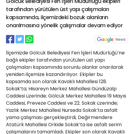
Gölcük Belediyesi Fen İşleri Müdürlüğü ekipleri
21 Gölcük
tarafından yürütülen üst yapı çalışmaları
02624132333
kapsamında, ilçemizdeki bozuk alanların
haber@golcukpostasi.com
onarılmasına yönelik çalışmalar devam ediyor
İlçemizde Gölcük Belediyesi Fen İşleri Müdürlüğü’ne
bağlı ekipler tarafından yürütülen üst yapı
çalışmaları kapsamında sorunlu alanlar onarılarak
yeniden ilçemize kazandırılıyor. Ekipler bu
kapsamda son olarak Kavaklı Mahallesi 128.
Sokak’ta; Hisareyn Merkez Mahallesi Gündüzalp
Caddesi üzerinde; Gölcük Merkez Mahallesi 19 Mayıs
Caddesi, Preveze Caddesi ve 22. Sokak üzerinde;
Yazlık Merkez Mahallesi Nurseda Sokak’ta asfalt
yama çalışması gerçekleştirdi, Değirmendere
Atatürk Mahallesi Orkide Sokak’ta ise asfalt serim
çalışmalarını tamamladı. Ekipler son olarak Kavaklı