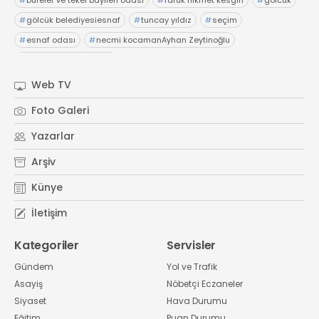
#
büfeler ve tekel bayileri odası
#
faruk hikmet kesgin
#
gölcük
#
gölcük belediyesiesnaf
#
tuncay yıldız
#
seçim
#
esnaf odası
#
necmi kocamanAyhan Zeytinoğlu
#
Kocaeli Sanayi Odası
Web TV
Foto Galeri
Yazarlar
Arşiv
Künye
İletişim
Kategoriler
Servisler
Gündem
Yol ve Trafik
Asayiş
Nöbetçi Eczaneler
Siyaset
Hava Durumu
Eğitim
Puan Durumu