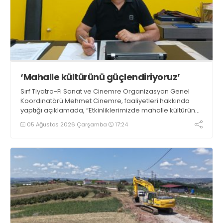
‘Mahalle kültürünü güçlendiriyoruz’
Sırf Tiyatro-Fi Sanat ve Cinemre Organizasyon Genel
Koordinatörü Mehmet Cinemre, faaliyetleri hakkında
yaptığı açıklamada, “Etkinliklerimizde mahalle kültürünü
ve birlik beraberlik duygusunu güçlendirmeyi
05 Ağustos 2026 Çarşamba
17:24
hedefliyoruz” dedi