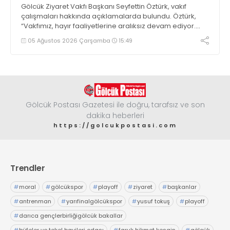
Gölcük Ziyaret Vakfı Başkanı Seyfettin Öztürk, vakıf
çalışmaları hakkında açıklamalarda bulundu. Öztürk,
“Vakfımız, hayır faaliyetlerine aralıksız devam ediyor.
Öğrenci bursları için müracaatları almaya başladık’ dedi
05 Ağustos 2026 Çarşamba
15:49
Gölcük Postası Gazetesi ile doğru, tarafsız ve son
dakika heberleri
https://golcukpostasi.com
Trendler
#
moral
#
gölcükspor
#
playoff
#
ziyaret
#
başkanlar
#
antrenman
#
yarıfinalgölcükspor
#
yusuf tokuş
#
playoff
#
darıca gençlerbirliğigölcük bakallar