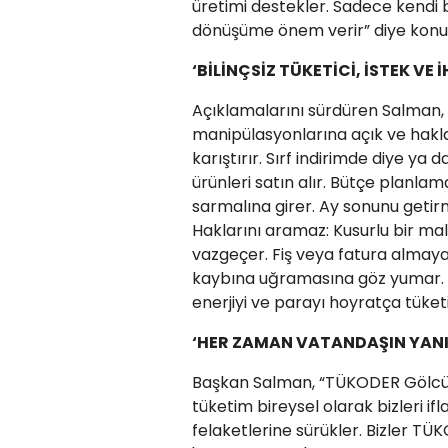
üretimi destekler. Sadece kendi bü
dönüşüme önem verir” diye konu
‘BİLİNÇSİZ TÜKETİCİ, ​İSTEK VE 
​Açıklamalarını sürdüren Salman, 
manipülasyonlarına açık ve hakların
karıştırır. Sırf indirimde diye ya
ürünleri satın alır. Bütçe planl
sarmalına girer. Ay sonunu getir
Haklarını aramaz: Kusurlu bir ma
vazgeçer. Fiş veya fatura almaya
kaybına uğramasına göz yumar. Ge
enerjiyi ve parayı hoyratça tüketi
‘HER ZAMAN VATANDAŞIN YANI
​Başkan Salman, “TÜKODER Gölcük
tüketim bireysel olarak bizleri i
felaketlerine sürükler. Bizler TÜ