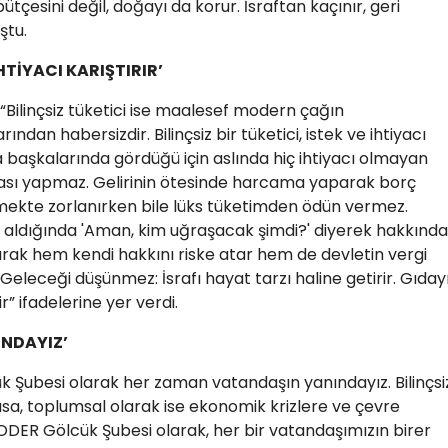
tçesini değil, doğayı da korur. İsraftan kaçınır, geri
ştu.
İHTİYACI KARIŞTIRIR’
“Bilinçsiz tüketici ise maalesef modern çağın
dan habersizdir. Bilinçsiz bir tüketici, ​istek ve ihtiyacı
 da başkalarında gördüğü için aslında hiç ihtiyacı olmayan
aması yapmaz. Gelirinin ötesinde harcama yaparak borç
mekte zorlanırken bile lüks tüketimden ödün vermez.
l aldığında 'Aman, kim uğraşacak şimdi?' diyerek hakkınd
rak hem kendi hakkını riske atar hem de devletin vergi
leceği düşünmez: İsrafı hayat tarzı haline getirir. Gıdayı
r” ifadelerine yer verdi.
NDAYIZ’
 Şubesi olarak her zaman vatandaşın yanındayız. Bilinçsi
flasa, toplumsal olarak ise ekonomik krizlere ve çevre
KODER Gölcük Şubesi olarak, her bir vatandaşımızın birer