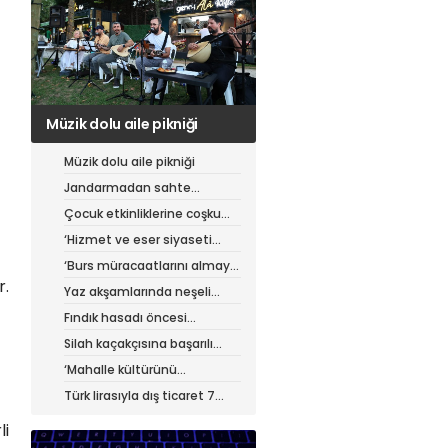
Jandarmadan sahte
çantacılara darbe
Müzik dolu aile pikniği
Jandarmadan sahte
çantacılara darbe
Çocuk etkinliklerine coşku
dolu final
‘Hizmet ve eser siyaseti
yapıyoruz’
‘Burs müracaatlarını almaya
başladık’
r.
Yaz akşamlarında neşeli
etkinlikler
Fındık hasadı öncesi
üreticiye yol desteği
Silah kaçakçısına başarılı
operasyon
‘Mahalle kültürünü
güçlendiriyoruz’
Türk lirasıyla dış ticaret 7
ayda 900 milyar lirayı aştı
li