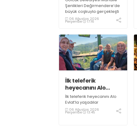
Şenlikleri Değirmendere’de
büyük coşkuyla gerçekleşti
06 Ağustos 2026
Perşembe
17:16
İlk teleferik
heyecanını Alo
Evlat’la yaşadılar
İlk teleferik heyecanını Alo
Evlat’la yaşadılar
06 Ağustos 2026
Perşembe
13:45