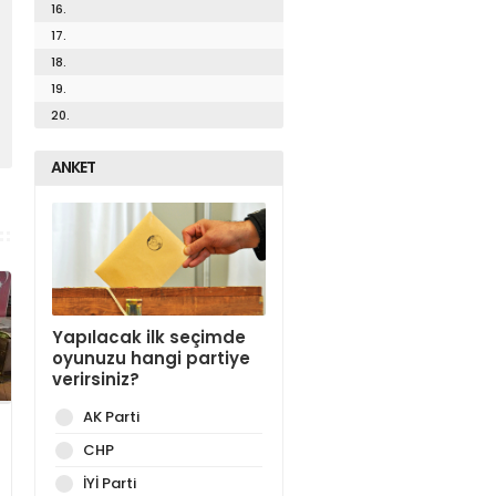
16.
17.
18.
19.
20.
ANKET
Yapılacak ilk seçimde
oyunuzu hangi partiye
verirsiniz?
AK Parti
CHP
İYİ Parti