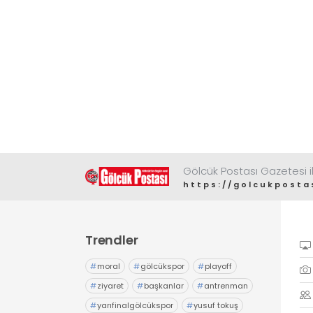
Gölcük Postası Gazetesi il
https://golcukposta
Trendler
#
moral
#
gölcükspor
#
playoff
#
ziyaret
#
başkanlar
#
antrenman
#
yarıfinalgölcükspor
#
yusuf tokuş