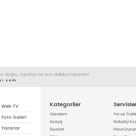
görüyor
e doğru, tarafsız ve son dakika heberleri
si.com
Kategoriler
Servisle
Web TV
Gündem
Yol ve Trafi
Foto Galeri
Asayiş
Nöbetçi Ec
Yazarlar
Siyaset
Hava Duru