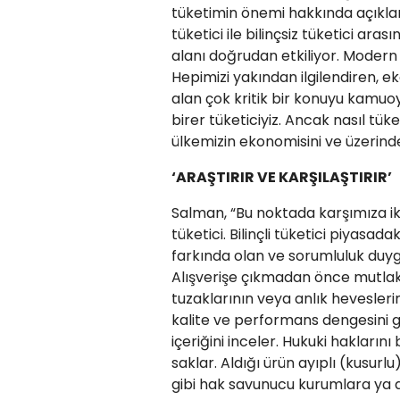
tüketimin önemi hakkında açıkla
tüketici ile bilinçsiz tüketici ar
alanı doğrudan etkiliyor. Modern 
Hepimizi yakından ilgilendiren, 
alan çok kritik bir konuyu kamu
birer tüketiciyiz. Ancak nasıl tük
ülkemizin ekonomisini ve üzerind
‘ARAŞTIRIR VE KARŞILAŞTIRIR’
Salman, “Bu noktada karşımıza iki fa
tüketici. Bilinçli tüketici piyasad
farkında olan ve sorumluluk duygusu
Alışverişe çıkmadan önce mutlaka b
tuzaklarının veya anlık heveslerin e
kalite ve performans dengesini gö
içeriğini inceler. Hukuki haklarını b
saklar. Aldığı ürün ayıplı (kusur
gibi hak savunucu kurumlara ya d