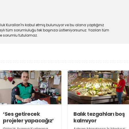
uk Kuralları'nı kabul etmiş bulunuyor ve bu alana yaptığınız
ylı tüm sorumluluğu tek başınıza üstleniyorsunuz. Yazılan tüm
lde sorumlu tutulamaz.
‘Ses getirecek
Balık tezgahları boş
projeler yapacağız’
kalmıyor
Gölcük Arama Kurtarma
Adnan Menderes İş Merkezi