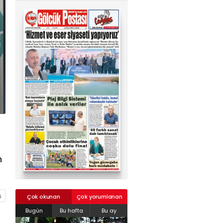
02624132333
haber@golcukpostasi.com
n
Çok okunan
Çok yorumlanan
Bugün
Bu hafta
Bu ay