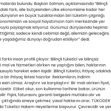
malarda bulundu. Başkan Salman, açıklamasında “Bilinçli
asındaki fark, aile bütçesinden ülke ekonomisine kadar her
dünyanın en büyük tuzaklarından biri tüketim çılgınlığı.
ekonomimizin ve sosyal hayatımızın tam merkezinde yer
oyuyla paylaşmak istiyoruz. Günümüz dünyasında hepimiz
ettiğimiz; sadece kendi cebimizi değil, ailemizin geleceğini,
e yaşadığımız dünyayı doğrudan etkiliyor” dedi.
rklı insan profili çıkıyor: Bilinçli tüketici ve bilinçsiz
aki mal ve hizmetleri alırken ne yaptığını bilen, haklarının
yla hareket eden kişidir. Bilinçli tüketici, ihtiyaç odaklıdı
ir ihtiyaç listesi hazırlar. Reklamların, indirim
siri olmaz. Araştırır ve karşılaştırır: Bir malı alırken fiyat,
zetir. Etiket okur, son kullanma tarihine bakar, ürünün
ilir: Fişini, faturasını, garanti belgesini mutlaka alır ve
lu) çıktığında sineye çekmez; yasal haklarını arar, TÜKODER
a Tüketici Hakem Heyetlerine başvurur. Çevrecidir ve yer