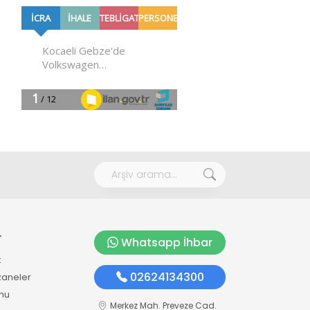
r
Whatsapp İhbar
k
02624134300
zaneler
mu
Merkez Mah. Preveze Cad.