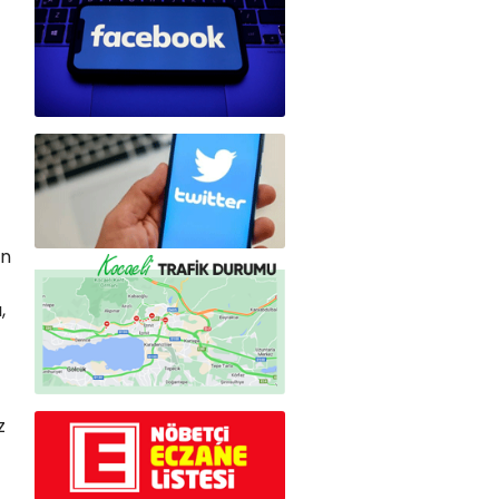
an
,
z