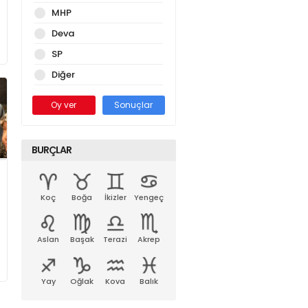
MHP
Deva
SP
Diğer
Oy ver
Sonuçlar
BURÇLAR
Koç
Boğa
İkizler
Yengeç
Aslan
Başak
Terazi
Akrep
Yay
Oğlak
Kova
Balık