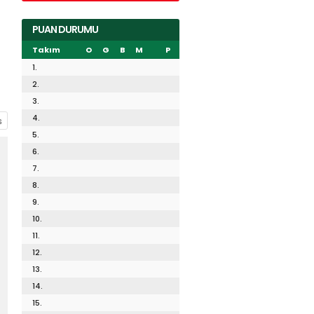
PUAN DURUMU
Takım
O
G
B
M
P
1.
2.
3.
4.
5.
6.
7.
8.
9.
10.
11.
12.
13.
14.
15.