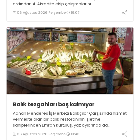
ardından 4. Akredite ekip çalışmalarını
tamamlayacaklarını ifade ederek açıklamalarda
06 Ağustos 2026 Perşembe
16:07
bulundu. Kocaman, “Gölcük’te ve Kocaeli genelinde ses
getirecek projelerimizi tek tek hayata geçireceğiz” dedi
Balık tezgahları boş kalmıyor
Adnan Menderes İş Merkezi Balıkçılar Çarşısı’nda hizmet
vermekte olan bir balık restoranının işletme
sahiplerinden Emrah Kurtuluş, yaz aylarında da
tezgahlarda taze balık bulunduğunu ifade ederek “Yıl
06 Ağustos 2026 Perşembe
13:46
boyunca tezgahlarda taze balık bulmak mümkün