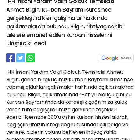
İHH İnsani Yardım Vakfı Gölcük Temsilcisi
21 Gölcük
Ahmet Bilgin, Kurban Bayramı süresince
02624132333
gerçekleştirdikleri çalışmalar hakkında
haber@golcukpostasi.com
açıklamalarda bulundu. Bilgin, “İhtiyaç sahibi
ailelere emanet edilen kurban hisselerini
ulaştırdık” dedi
İHH İnsani Yardım Vakfı Gölcük Temsilcisi Ahmet
Bilgin, geride bıraktığımız Kurban Bayramı süresince
yapmış oldukları çalışmalar hakkında açıklamalarda
bulundu. Bilgin, açıklamasında “Her yıl olduğu gibi bu
Kurban Bayramı’nda da kardeşlik çağrımıza kulak
veren tüm bağışçılarımıza gönülden teşekkür
ederiz. İlçemizde 300’ü aşkın kurban hissesi alarak,
bağışçılarımızın isteği doğrultusunda ilgili bölge ve
yerlere, bizlerin yolunu bekleyen ihtiyaç sahibi
ailelere emanet edilen kurban hisselerini ulaştırdık”