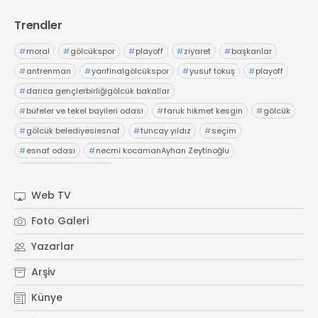
Trendler
#
moral
#
gölcükspor
#
playoff
#
ziyaret
#
başkanlar
#
antrenman
#
yarıfinalgölcükspor
#
yusuf tokuş
#
playoff
#
darıca gençlerbirliğigölcük bakallar
#
büfeler ve tekel bayileri odası
#
faruk hikmet kesgin
#
gölcük
#
gölcük belediyesiesnaf
#
tuncay yıldız
#
seçim
#
esnaf odası
#
necmi kocamanAyhan Zeytinoğlu
#
Kocaeli Sanayi Odası
Web TV
Foto Galeri
Yazarlar
Arşiv
Künye