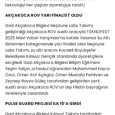
teknolojiyi her yaştan ziyaretçiye tanıttı.
AKÇAKOCA ROV YARI FİNALİST OLDU
Gazi Akçakoca Bilgievi Neptune Labs Takımı,
geliştirdiği Akçakoca ROV sualtı aracıyla TEKNOFEST
2025 Mavi Vatan Yarışması’na katıldı. İnsansız Su Altı
Sistemleri kategorisinde yarı finalist olan Neptune
Labs Takımı, su altı aracını Kocaeli Büyükşehir
Belediyesi Kılavuz Gençlik standında ziyaretçilere
sergiledi. Gazi Akçakoca Bilgievi Bilişim Eğitmeni
Yeşim Yalçın, ortaokul öğrencileri Muhammed Kayra
Önür, Ömer Atıf Açıkgöz, Ömer Mustafa Pehlivan ve
Zeynep Ravza Güleç tarafından geliştirilen yerli
sualtı aracı Akçakoca ROV’un dışı Filistin bayrağının
renkleriyle tasarlandı.
PULSE GUARD PROJESİ İLK 10’A GİRDİ
Gazi Akçakoca Bilgievi Kılavuz Takımı tarafından