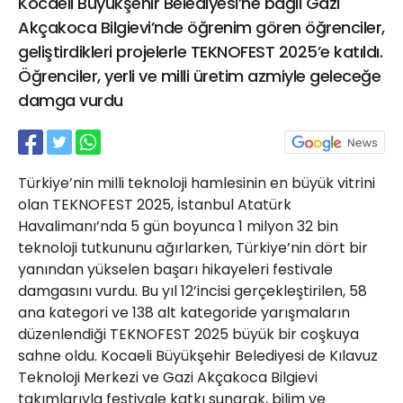
Kocaeli Büyükşehir Belediyesi’ne bağlı Gazi
21 Gölcük
Akçakoca Bilgievi’nde öğrenim gören öğrenciler,
02624132333
geliştirdikleri projelerle TEKNOFEST 2025’e katıldı.
haber@golcukpostasi.com
Öğrenciler, yerli ve milli üretim azmiyle geleceğe
damga vurdu
Türkiye’nin milli teknoloji hamlesinin en büyük vitrini
olan TEKNOFEST 2025, İstanbul Atatürk
Havalimanı’nda 5 gün boyunca 1 milyon 32 bin
teknoloji tutkununu ağırlarken, Türkiye’nin dört bir
yanından yükselen başarı hikayeleri festivale
damgasını vurdu. Bu yıl 12’incisi gerçekleştirilen, 58
ana kategori ve 138 alt kategoride yarışmaların
düzenlendiği TEKNOFEST 2025 büyük bir coşkuya
sahne oldu. Kocaeli Büyükşehir Belediyesi de Kılavuz
Teknoloji Merkezi ve Gazi Akçakoca Bilgievi
takımlarıyla festivale katkı sunarak, bilim ve