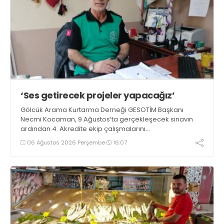
‘Ses getirecek projeler yapacağız’
Gölcük Arama Kurtarma Derneği GESOTİM Başkanı
Necmi Kocaman, 9 Ağustos’ta gerçekleşecek sınavın
ardından 4. Akredite ekip çalışmalarını
tamamlayacaklarını ifade ederek açıklamalarda
06 Ağustos 2026 Perşembe
16:07
bulundu. Kocaman, “Gölcük’te ve Kocaeli genelinde ses
getirecek projelerimizi tek tek hayata geçireceğiz” dedi