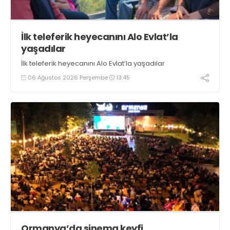
İlk teleferik heyecanını Alo Evlat’la
yaşadılar
İlk teleferik heyecanını Alo Evlat’la yaşadılar
06 Ağustos 2026 Perşembe
13:45
Ormanya’da sinema keyfi