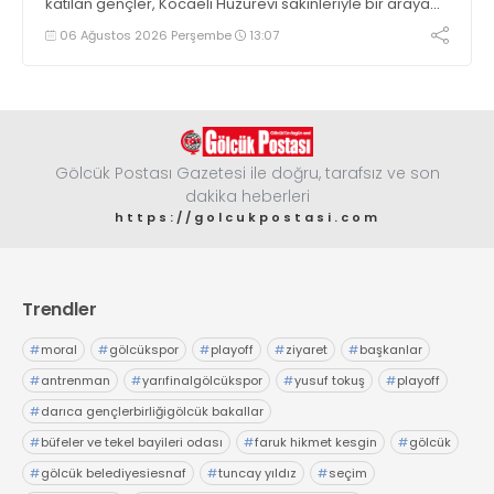
katılan gençler, Kocaeli Huzurevi sakinleriyle bir araya
geldi
06 Ağustos 2026 Perşembe
13:07
Gölcük Postası Gazetesi ile doğru, tarafsız ve son
dakika heberleri
https://golcukpostasi.com
Trendler
#
moral
#
gölcükspor
#
playoff
#
ziyaret
#
başkanlar
#
antrenman
#
yarıfinalgölcükspor
#
yusuf tokuş
#
playoff
#
darıca gençlerbirliğigölcük bakallar
#
büfeler ve tekel bayileri odası
#
faruk hikmet kesgin
#
gölcük
#
gölcük belediyesiesnaf
#
tuncay yıldız
#
seçim