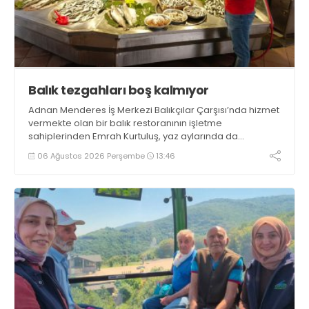
Balık tezgahları boş kalmıyor
Adnan Menderes İş Merkezi Balıkçılar Çarşısı’nda hizmet
vermekte olan bir balık restoranının işletme
sahiplerinden Emrah Kurtuluş, yaz aylarında da
tezgahlarda taze balık bulunduğunu ifade ederek “Yıl
06 Ağustos 2026 Perşembe
13:46
boyunca tezgahlarda taze balık bulmak mümkün
oluyor” dedi