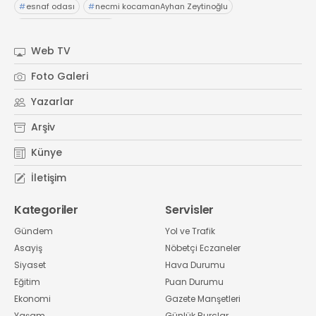
#
esnaf odası
#
necmi kocamanAyhan Zeytinoğlu
#
Kocaeli Sanayi Odası
Web TV
Foto Galeri
Yazarlar
Arşiv
Künye
İletişim
Kategoriler
Servisler
Gündem
Yol ve Trafik
Asayiş
Nöbetçi Eczaneler
Siyaset
Hava Durumu
Eğitim
Puan Durumu
Ekonomi
Gazete Manşetleri
Yaşam
Günlük Burçlar