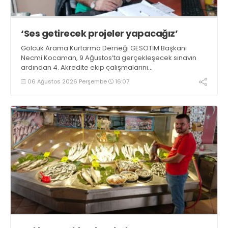
‘Ses getirecek projeler yapacağız’
Gölcük Arama Kurtarma Derneği GESOTİM Başkanı
Necmi Kocaman, 9 Ağustos’ta gerçekleşecek sınavın
ardından 4. Akredite ekip çalışmalarını
tamamlayacaklarını ifade ederek açıklamalarda
06 Ağustos 2026 Perşembe
16:07
bulundu. Kocaman, “Gölcük’te ve Kocaeli genelinde ses
getirecek projelerimizi tek tek hayata geçireceğiz” dedi