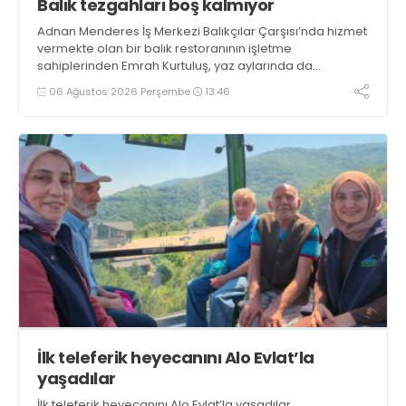
Balık tezgahları boş kalmıyor
Adnan Menderes İş Merkezi Balıkçılar Çarşısı’nda hizmet
vermekte olan bir balık restoranının işletme
sahiplerinden Emrah Kurtuluş, yaz aylarında da
tezgahlarda taze balık bulunduğunu ifade ederek “Yıl
06 Ağustos 2026 Perşembe
13:46
boyunca tezgahlarda taze balık bulmak mümkün
oluyor” dedi
İlk teleferik heyecanını Alo Evlat’la
yaşadılar
İlk teleferik heyecanını Alo Evlat’la yaşadılar