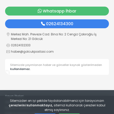
Whatsapp İhbar
02624134300
Merkez Mah. Preveze Cad. Bina No: 2 Cengiz Çakıroğlu İş
Merkezi No: 21 Gölcük
02624132333
haber@golcukpostasi.com
Sitemizde yayımlanan haber ve görseller kaynak gösterilmeden
kullanılamaz.
Yayın İlkeleri
Sitemizden en iyi şekilde faydalanabilmeniz için tarayıcınızın
Veri Politikası
çerezlerini kullanmaktayız,
sitemizi kullanarak çerezleri kabul
Kullanım Şartları
etmiş saylırsınız.
KVKK Aydınlatma Metni