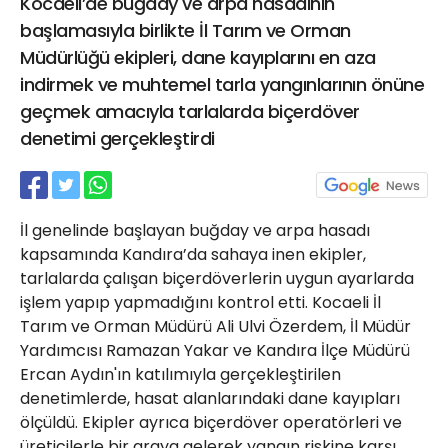
Kocaeli’de buğday ve arpa hasadının
21 Gölcük
başlamasıyla birlikte İl Tarım ve Orman
02624132333
Müdürlüğü ekipleri, dane kayıplarını en aza
haber@golcukpostasi.com
indirmek ve muhtemel tarla yangınlarının önüne
geçmek amacıyla tarlalarda biçerdöver
denetimi gerçekleştirdi
İl genelinde başlayan buğday ve arpa hasadı
kapsamında Kandıra’da sahaya inen ekipler,
tarlalarda çalışan biçerdöverlerin uygun ayarlarda
işlem yapıp yapmadığını kontrol etti. Kocaeli İl
Tarım ve Orman Müdürü Ali Ulvi Özerdem, İl Müdür
Yardımcısı Ramazan Yakar ve Kandıra İlçe Müdürü
Ercan Aydın'ın katılımıyla gerçekleştirilen
denetimlerde, hasat alanlarındaki dane kayıpları
ölçüldü. Ekipler ayrıca biçerdöver operatörleri ve
üreticilerle bir araya gelerek yangın riskine karşı