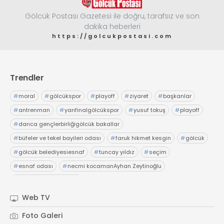
Gölcük Postası Gazetesi ile doğru, tarafsız ve son
dakika heberleri
https://golcukpostasi.com
Trendler
#
moral
#
gölcükspor
#
playoff
#
ziyaret
#
başkanlar
#
antrenman
#
yarıfinalgölcükspor
#
yusuf tokuş
#
playoff
#
darıca gençlerbirliğigölcük bakallar
#
büfeler ve tekel bayileri odası
#
faruk hikmet kesgin
#
gölcük
#
gölcük belediyesiesnaf
#
tuncay yıldız
#
seçim
#
esnaf odası
#
necmi kocamanAyhan Zeytinoğlu
#
Kocaeli Sanayi Odası
Web TV
Foto Galeri