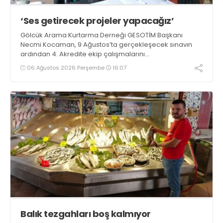
‘Ses getirecek projeler yapacağız’
Gölcük Arama Kurtarma Derneği GESOTİM Başkanı
Necmi Kocaman, 9 Ağustos’ta gerçekleşecek sınavın
ardından 4. Akredite ekip çalışmalarını
tamamlayacaklarını ifade ederek açıklamalarda
06 Ağustos 2026 Perşembe
16:07
bulundu. Kocaman, “Gölcük’te ve Kocaeli genelinde ses
getirecek projelerimizi tek tek hayata geçireceğiz” dedi
Balık tezgahları boş kalmıyor