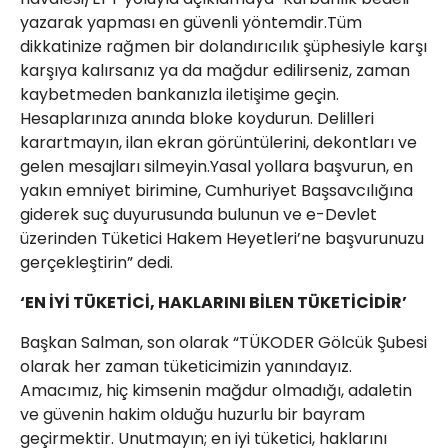
yazarak yapması en güvenli yöntemdir.​Tüm
dikkatinize rağmen bir dolandırıcılık şüphesiyle karşı
karşıya kalırsanız ya da mağdur edilirseniz, zaman
kaybetmeden bankanızla iletişime geçin.
Hesaplarınıza anında bloke koydurun. Delilleri
karartmayın, ilan ekran görüntülerini, dekontları ve
gelen mesajları silmeyin.Yasal yollara başvurun, en
yakın emniyet birimine, Cumhuriyet Başsavcılığına
giderek suç duyurusunda bulunun ve e-Devlet
üzerinden Tüketici Hakem Heyetleri’ne başvurunuzu
gerçekleştirin” dedi.
‘EN İYİ TÜKETİCİ, HAKLARINI BİLEN TÜKETİCİDİR’
Başkan Salman, son olarak “​TÜKODER Gölcük Şubesi
olarak her zaman tüketicimizin yanındayız.
Amacımız, hiç kimsenin mağdur olmadığı, adaletin
ve güvenin hakim olduğu huzurlu bir bayram
geçirmektir. Unutmayın; en iyi tüketici, haklarını