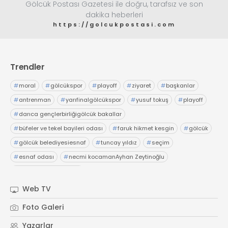
Gölcük Postası Gazetesi ile doğru, tarafsız ve son
dakika heberleri
https://golcukpostasi.com
Trendler
#
moral
#
gölcükspor
#
playoff
#
ziyaret
#
başkanlar
#
antrenman
#
yarıfinalgölcükspor
#
yusuf tokuş
#
playoff
#
darıca gençlerbirliğigölcük bakallar
#
büfeler ve tekel bayileri odası
#
faruk hikmet kesgin
#
gölcük
#
gölcük belediyesiesnaf
#
tuncay yıldız
#
seçim
#
esnaf odası
#
necmi kocamanAyhan Zeytinoğlu
#
Kocaeli Sanayi Odası
Web TV
Foto Galeri
Yazarlar