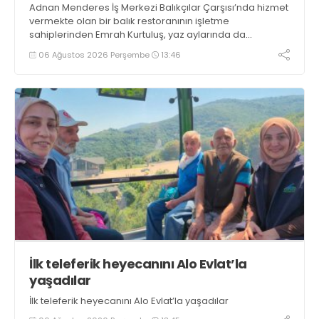
Adnan Menderes İş Merkezi Balıkçılar Çarşısı’nda hizmet
vermekte olan bir balık restoranının işletme
sahiplerinden Emrah Kurtuluş, yaz aylarında da
tezgahlarda taze balık bulunduğunu ifade ederek “Yıl
06 Ağustos 2026 Perşembe
13:46
boyunca tezgahlarda taze balık bulmak mümkün
oluyor” dedi
İlk teleferik heyecanını Alo Evlat’la
yaşadılar
İlk teleferik heyecanını Alo Evlat’la yaşadılar