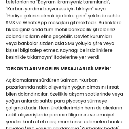
telefonlarına "Bayram ikramiyeniz tanımlandı",
"Kurban yardımı başvurusu için tıklayın" veya
"Hediye çekinizi almak için linke girin" şeklinde sahte
SMS ve WhatsApp mesajları gitmektedir. Bu linklere
tıkladığınız anda tüm mobil bankacılık şifreleriniz
dolandırıcıların eline geçebilir. Devlet kurumları
veya bankalar sizden asla SMS yoluyla şifre veya
kişisel bilgi talep etmez. Kaynağı belirsiz linklere
kesinlikle tıklamayın” ifadelerine yer verdi.
‘DEKONTLARI VE GELEN MESAJLARI SİLMEYİN’
​Açıklamalarını sürdüren Salman, “​Kurban
pazarlarında nakit alışverişin yoğun olmasını fırsat
bilen dolandırıcılar, özellikle akşam saatlerinde veya
yoğun anlarda sahte para piyasaya sürmeye
çalışmaktadır. Hem üreticilerimizin hem de alıcıların
nakit alışverişlerde paranın filigranını ve emniyet
şeridini kontrol etmesi; mümkünse ödemeleri banka
havalesi/EFT yoluyla açıklamaya "Kurbanlık bedeli"