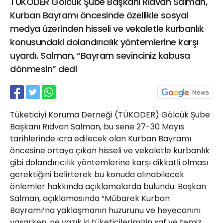
TÜKODER Gölcük Şube Başkanı Rıdvan Salman,
21 Gölcük
Kurban Bayramı öncesinde özellikle sosyal
02624132333
medya üzerinden hisseli ve vekaletle kurbanlık
haber@golcukpostasi.com
konusundaki dolandırıcılık yöntemlerine karşı
uyardı. Salman, “Bayram sevinciniz kabusa
dönmesin” dedi
Tüketiciyi Koruma Derneği (TÜKODER) Gölcük Şube
Başkanı Rıdvan Salman, bu sene 27-30 Mayıs
tarihlerinde icra edilecek olan Kurban Bayramı
öncesine ortaya çıkan hisseli ve vekaletle kurbanlık
gibi dolandırıcılık yöntemlerine karşı dikkatli olması
gerektiğini belirterek bu konuda alınabilecek
önlemler hakkında açıklamalarda bulundu. Başkan
Salman, açıklamasında “​Mübarek Kurban
Bayramı’na yaklaşmanın huzurunu ve heyecanını
yaşarken, ne yazık ki tüketicilerimizin saf ve temiz