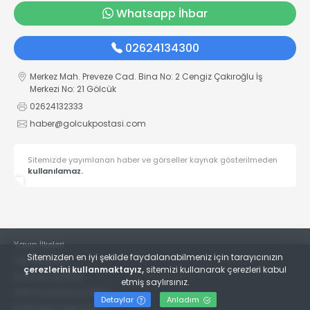
Whatsapp İhbar
02624134300
Merkez Mah. Preveze Cad. Bina No: 2 Cengiz Çakıroğlu İş
Merkezi No: 21 Gölcük
02624132333
haber@golcukpostasi.com
Sitemizde yayımlanan haber ve görseller kaynak gösterilmeden
kullanılamaz.
Yayın İlkeleri
Sitemizden en iyi şekilde faydalanabilmeniz için tarayıcınızın
Veri Politikası
çerezlerini kullanmaktayız,
sitemizi kullanarak çerezleri kabul
Kullanım Şartları
etmiş saylırsınız.
KVKK Aydınlatma Metni
Detaylar
Anladım
KVKK Bilgi Talep Formu