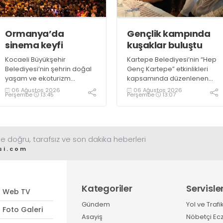
projelerimizi tek tek hayata
geçireceğiz” dedi
Ormanya’da
Gençlik kampında
sinema keyfi
kuşaklar buluştu
Kocaeli Büyükşehir
Kartepe Belediyesi’nin “Hep
Belediyesi’nin şehrin doğal
Genç Kartepe” etkinlikleri
yaşam ve ekoturizm
kapsamında düzenlenen
merkezi Ormanya’da
Gençlik ve Gelişim Kampı’na
06 Ağustos 2026
06 Ağustos 2026
Perşembe
13:45
Perşembe
13:07
düzenlediği “Gece
katılan gençler, Kocaeli
Sineması” etkinliği
Huzurevi sakinleriyle bir
vatandaşlardan büyük ilgi
araya geldi
görüyor
e doğru, tarafsız ve son dakika heberleri
si.com
Kategoriler
Servisle
Web TV
Gündem
Yol ve Trafi
Foto Galeri
Asayiş
Nöbetçi Ec