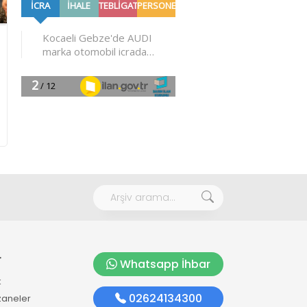
r
Whatsapp İhbar
k
02624134300
zaneler