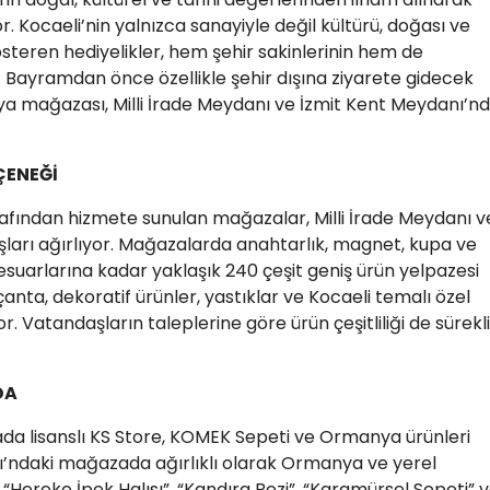
r. Kocaeli’nin yalnızca sanayiyle değil kültürü, doğası ve
österen hediyelikler, hem şehir sakinlerinin hem de
r. Bayramdan önce özellikle şehir dışına ziyarete gidecek
şya mağazası, Milli İrade Meydanı ve İzmit Kent Meydanı’n
ÇENEĞİ
rafından hizmete sunulan mağazalar, Milli İrade Meydanı v
ları ağırlıyor. Mağazalarda anahtarlık, magnet, kupa ve
sesuarlarına kadar yaklaşık 240 çeşit geniş ürün yelpazesi
anta, dekoratif ürünler, yastıklar ve Kocaeli temalı özel
or. Vatandaşların taleplerine göre ürün çeşitliliği de sürekli
DA
da lisanslı KS Store, KOMEK Sepeti ve Ormanya ürünleri
ı’ndaki mağazada ağırlıklı olarak Ormanya ve yerel
 “Hereke İpek Halısı”, “Kandıra Bezi”, “Karamürsel Sepeti” 