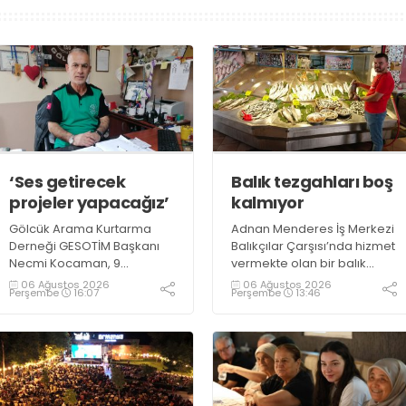
‘Ses getirecek
Balık tezgahları boş
projeler yapacağız’
kalmıyor
Gölcük Arama Kurtarma
Adnan Menderes İş Merkezi
Derneği GESOTİM Başkanı
Balıkçılar Çarşısı’nda hizmet
Necmi Kocaman, 9
vermekte olan bir balık
Ağustos’ta gerçekleşecek
restoranının işletme
06 Ağustos 2026
06 Ağustos 2026
Perşembe
16:07
Perşembe
13:46
sınavın ardından 4. Akredite
sahiplerinden Emrah
ekip çalışmalarını
Kurtuluş, yaz aylarında da
tamamlayacaklarını ifade
tezgahlarda taze balık
ederek açıklamalarda
bulunduğunu ifade ederek
bulundu. Kocaman,
“Yıl boyunca tezgahlarda
“Gölcük’te ve Kocaeli
taze balık bulmak mümkün
genelinde ses getirecek
oluyor” dedi