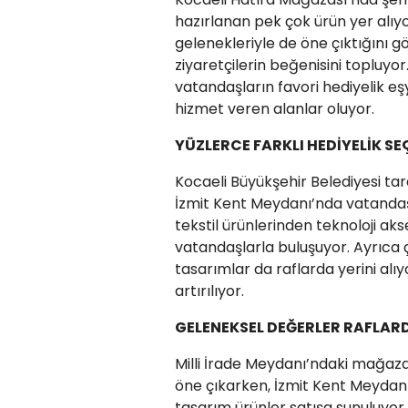
hazırlanan pek çok ürün yer alıyo
gelenekleriyle de öne çıktığını g
ziyaretçilerin beğenisini topluyo
vatandaşların favori hediyelik e
hizmet veren alanlar oluyor.
YÜZLERCE FARKLI HEDİYELİK SE
Kocaeli Büyükşehir Belediyesi ta
İzmit Kent Meydanı’nda vatandaş
tekstil ürünlerinden teknoloji ak
vatandaşlarla buluşuyor. Ayrıca ç
tasarımlar da raflarda yerini alıy
artırılıyor.
GELENEKSEL DEĞERLER RAFLAR
Milli İrade Meydanı’ndaki mağaza
öne çıkarken, İzmit Kent Meydan
tasarım ürünler satışa sunuluyor.