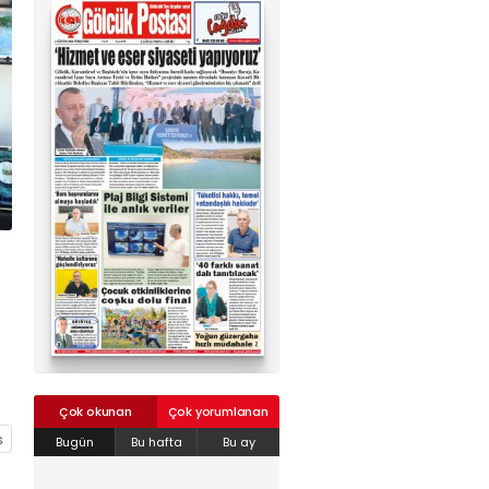
02624132333
haber@golcukpostasi.com
Çok okunan
Çok yorumlanan
Bugün
Bu hafta
Bu ay