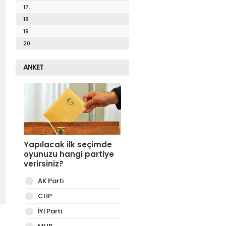
17.
18.
19.
20.
ANKET
Yapılacak ilk seçimde
oyunuzu hangi partiye
verirsiniz?
AK Parti
CHP
İYİ Parti