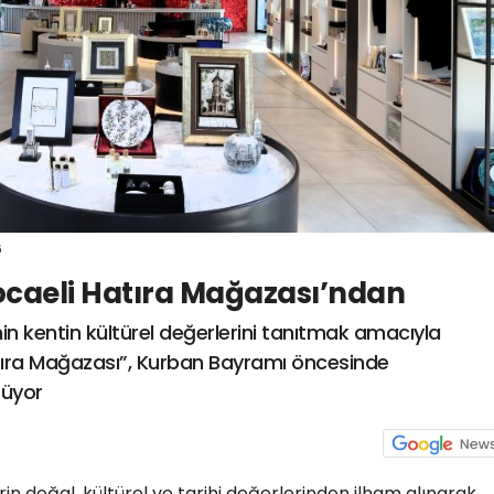
6
caeli Hatıra Mağazası’ndan
nin kentin kültürel değerlerini tanıtmak amacıyla
ıra Mağazası”, Kurban Bayramı öncesinde
rüyor
n doğal, kültürel ve tarihi değerlerinden ilham alınarak