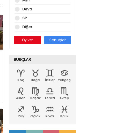
MHP
Deva
SP
Diğer
Oy ver
Sonuçlar
BURÇLAR
Koç
Boğa
İkizler
Yengeç
Aslan
Başak
Terazi
Akrep
Yay
Oğlak
Kova
Balık