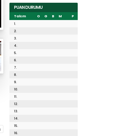
PUAN DURUMU
Takım
O
G
B
M
P
1.
2.
3.
4.
5.
6.
7.
8.
9.
10.
11.
12.
13.
14.
15.
16.