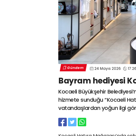
Gündem
24 Mayıs 2026
17:2
Bayram hediyesi Ko
Kocaeli Büyükşehir Belediyesi’
hizmete sunduğu “Kocaeli Hat
vatandaşlardan yoğun ilgi gö
Kocaeli Hatıra Mağazası’nda şehri