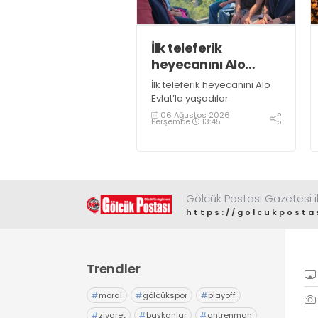
İlk teleferik
heyecanını Alo
Evlat’la yaşadılar
İlk teleferik heyecanını Alo
Evlat’la yaşadılar
06 Ağustos 2026
Perşembe
13:45
Gölcük Postası Gazetesi il
https://golcukposta
Trendler
#
moral
#
gölcükspor
#
playoff
#
ziyaret
#
başkanlar
#
antrenman