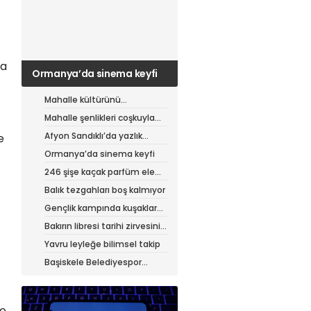
da
Ormanya’da sinema keyfi
Mahalle kültürünü
canlandıran şenlik
Mahalle şenlikleri coşkuyla
sürüyor
Afyon Sandıklı’da yazlık
e
patates hasadı
Ormanya’da sinema keyfi
246 şişe kaçak parfüm ele
geçirildi
Balık tezgahları boş kalmıyor
Gençlik kampında kuşaklar
buluştu
Bakırın libresi tarihi zirvesini
test ediyor
Yavru leyleğe bilimsel takip
Başiskele Belediyespor
Gelişim Ligi’ne hazır
ve