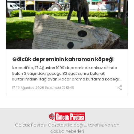
Gölcük depreminin kahraman köpeği
Kocaeli’de, 17 Ağustos 1999 depreminde enkaz altında
kalan 3 yaşındaki çocuğu 82 saat sonra bularak
kurtarılmasını sağlayan Macar arama kurtarma köpeği
Mancs’ın İzmit’teki anıtı, Türk-Macar dostluğunun
10 Ağustos 2026 Pazartesi
13:45
nişanesi olarak varlığını sürdürüyor
Gölcük Postası Gazetesi ile doğru, tarafsız ve son
dakika heberleri