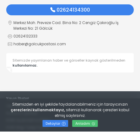
02624134300
Merkez Mah. Preveze Cad. Bina No: 2 Cengiz Çakıroğlu İş
Merkezi No: 21 Gölcük
02624132333
haber@golcukpostasi.com
Sitemizde yayımlanan haber ve görseller kaynak gösterilmeden
kullanılamaz.
Yayın İlkeleri
Sitemizden en iyi şekilde faydalanabilmeniz için tarayıcınızın
Veri Politikası
çerezlerini kullanmaktayız,
sitemizi kullanarak çerezleri kabul
Kullanım Şartları
etmiş saylırsınız.
KVKK Aydınlatma Metni
Detaylar
Anladım
KVKK Bilgi Talep Formu