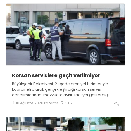
Korsan servislere geçit verilmiyor
Büyükşehir Belediyesi, 2 ilçede emniyet birimleriyle
koordineli olarak gerçekleştirdiği korsan servis
denetimlerinde, mevzuata aykırı faaliyet gösterdiği
tespit edilen 12 araca idari yaptırım uyguladı. Denetimler
10 Ağustos 2026 Pazartesi
15:07
kapsamında 1 araç ise trafikten men edildi