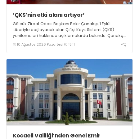
‘ÇKS’nin etki alanı artıyor’
Gölcük Ziraat Odası Başkanı Bekir Çanakçı, 1 Eylül
itibariyle başlayacak olan Çiftçi Kayıt Sistemi (ÇKS)
yenilemeleri hakkında açıklamalarda bulundu. Çanakçı,
“Çiftçi Kayıt Sistemi formatı, yaygınlaşması ve etki alanı
10 Ağustos 2026 Pazartesi
15:11
her yıl artarak devam etmektedir” dedi
Kocaeli Valiliği’nden Genel Emir