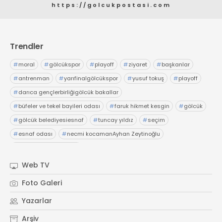
https://golcukpostasi.com
Trendler
#
moral
#
gölcükspor
#
playoff
#
ziyaret
#
başkanlar
#
antrenman
#
yarıfinalgölcükspor
#
yusuf tokuş
#
playoff
#
darıca gençlerbirliğigölcük bakallar
#
büfeler ve tekel bayileri odası
#
faruk hikmet kesgin
#
gölcük
#
gölcük belediyesiesnaf
#
tuncay yıldız
#
seçim
#
esnaf odası
#
necmi kocamanAyhan Zeytinoğlu
#
Kocaeli Sanayi Odası
Web TV
Foto Galeri
Yazarlar
Arşiv