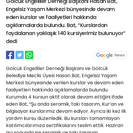
Gölcük Engelliler Derneği Başkanı Hasan Bat,
21 Gölcük
Engelsiz Yaşam Merkezi bünyesinde devam
02624132333
eden kurslar ve faaliyetleri hakkında
haber@golcukpostasi.com
açıklamalarda bulundu. Bat, “Kurslardan
faydalanan yaklaşık 140 kursiyerimiz bulunuyor”
dedi
Gölcük Engelliler Derneği Başkanı ve Gölcük
Belediye Meclis Üyesi Hasan Bat, Engelsiz Yaşam
Merkezi bünyesinde verilen kurslar ve devam eden
faaliyetleri hakkında açıklamalarda bulundu.
Kurumda 4 kursun aktif olarak devam ettiğini ifade
eden Bat, “Şu anda seramik, takı tasarım, Kur’an ve
bilgisayar kurslarımız devam ediyor. Ayrıca iki kez ilk
yardım kursu düzenledik. Bu kursları tamamlayan
katılımcılarımıza sertifikalarını teslim ettik. Haziran
ayı sonunda ise seramik ve takı tasarım