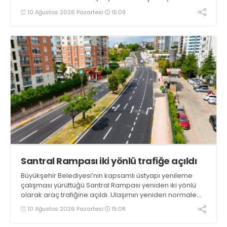
başladığını ifade etti. Cebeci, “Amacımız sağlıklı,
10 Ağustos 2026 Pazartesi
15:09
besleyici ve hafif yemekler yapmak. Haftanın her günü
mutlaka bir çeşit diyet ürünümüz olacak” dedi
Santral Rampası iki yönlü trafiğe açıldı
Büyükşehir Belediyesi’nin kapsamlı üstyapı yenileme
çalışması yürüttüğü Santral Rampası yeniden iki yönlü
olarak araç trafiğine açıldı. Ulaşımın yeniden normale
döndüğü bölgede son imalatlar da tamamlanıyor
10 Ağustos 2026 Pazartesi
15:08