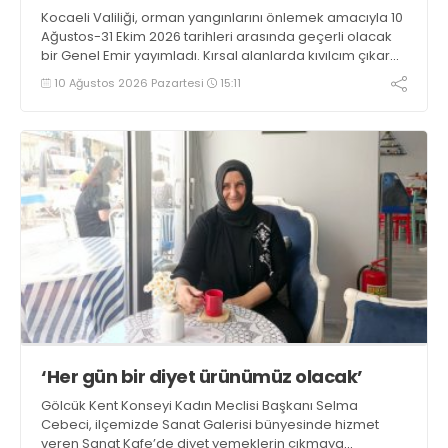
Kocaeli Valiliği, orman yangınlarını önlemek amacıyla 10
Ağustos-31 Ekim 2026 tarihleri arasında geçerli olacak
bir Genel Emir yayımladı. Kırsal alanlarda kıvılcım çıkaran
makine kullanacak kişilerin önceden kolluk kuvvetlerine
10 Ağustos 2026 Pazartesi
15:11
bildirim yapması ve yanlarında 6 kilogramlık yangın tüpü
bulundurması zorunlu hale getirildi
‘Her gün bir diyet ürünümüz olacak’
Gölcük Kent Konseyi Kadın Meclisi Başkanı Selma
Cebeci, ilçemizde Sanat Galerisi bünyesinde hizmet
veren Sanat Kafe’de diyet yemeklerin çıkmaya