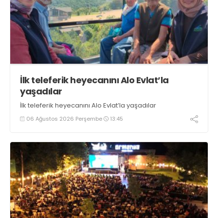
İlk teleferik heyecanını Alo Evlat’la
yaşadılar
İlk teleferik heyecanını Alo Evlat’la yaşadılar
06 Ağustos 2026 Perşembe
13:45