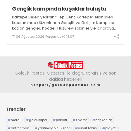
Gençlik kampında kuşaklar buluştu
Kartepe Belediyesi’nin “Hep Genç Kartepe” etkinlikleri
kapsamında düzenlenen Gençlik ve Gelişim Kampı’na
katılan gençler, Kocaeli Huzurevi sakinleriyle bir araya
geldi
06 Ağustos 2026 Perşembe
13:07
Gölcük Postası Gazetesi ile doğru, tarafsız ve son
dakika heberleri
https://golcukpostasi.com
Trendler
#
moral
#
gölcükspor
#
playoff
#
ziyaret
#
başkanlar
#
antrenman
#
yarıfinalgölcükspor
#
yusuf tokuş
#
playoff