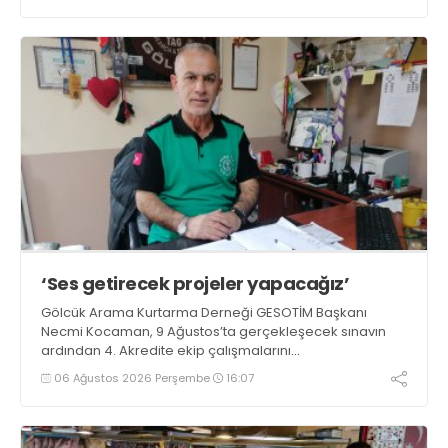
‘Ses getirecek projeler yapacağız’
Gölcük Arama Kurtarma Derneği GESOTİM Başkanı
Necmi Kocaman, 9 Ağustos’ta gerçekleşecek sınavın
ardından 4. Akredite ekip çalışmalarını
tamamlayacaklarını ifade ederek açıklamalarda
06 Ağustos 2026 Perşembe
16:07
bulundu. Kocaman, “Gölcük’te ve Kocaeli genelinde ses
getirecek projelerimizi tek tek hayata geçireceğiz” dedi