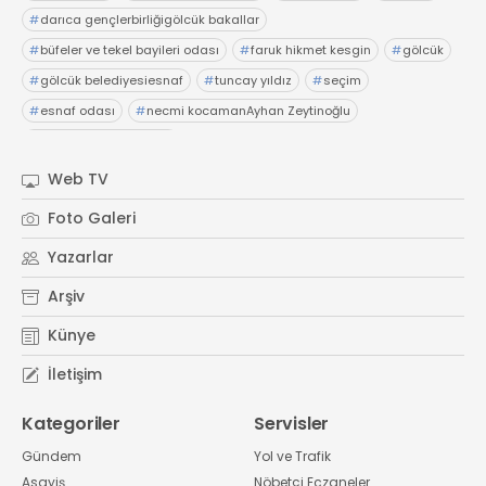
#
darıca gençlerbirliğigölcük bakallar
#
büfeler ve tekel bayileri odası
#
faruk hikmet kesgin
#
gölcük
#
gölcük belediyesiesnaf
#
tuncay yıldız
#
seçim
#
esnaf odası
#
necmi kocamanAyhan Zeytinoğlu
#
Kocaeli Sanayi Odası
Web TV
Foto Galeri
Yazarlar
Arşiv
Künye
İletişim
Kategoriler
Servisler
Gündem
Yol ve Trafik
Asayiş
Nöbetçi Eczaneler