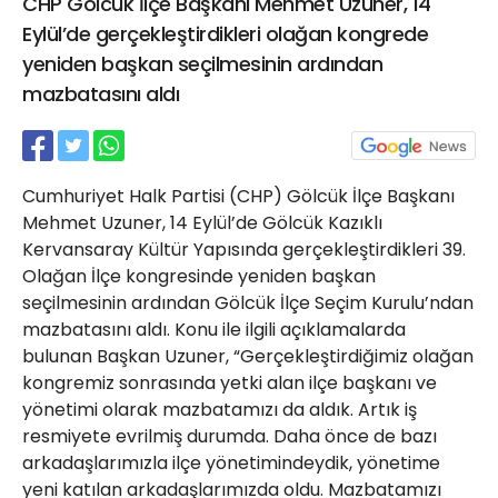
CHP Gölcük İlçe Başkanı Mehmet Uzuner, 14
21 Gölcük
Eylül’de gerçekleştirdikleri olağan kongrede
02624132333
yeniden başkan seçilmesinin ardından
haber@golcukpostasi.com
mazbatasını aldı
Cumhuriyet Halk Partisi (CHP) Gölcük İlçe Başkanı
Mehmet Uzuner, 14 Eylül’de Gölcük Kazıklı
Kervansaray Kültür Yapısında gerçekleştirdikleri 39.
Olağan İlçe kongresinde yeniden başkan
seçilmesinin ardından Gölcük İlçe Seçim Kurulu’ndan
mazbatasını aldı. Konu ile ilgili açıklamalarda
bulunan Başkan Uzuner, “Gerçekleştirdiğimiz olağan
kongremiz sonrasında yetki alan ilçe başkanı ve
yönetimi olarak mazbatamızı da aldık. Artık iş
resmiyete evrilmiş durumda. Daha önce de bazı
arkadaşlarımızla ilçe yönetimindeydik, yönetime
yeni katılan arkadaşlarımızda oldu. Mazbatamızı