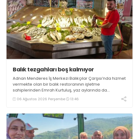
Balık tezgahları boş kalmıyor
Adnan Menderes İş Merkezi Balıkçılar Çarşısı’nda hizmet
vermekte olan bir balık restoranının işletme
sahiplerinden Emrah Kurtuluş, yaz aylarında da
tezgahlarda taze balık bulunduğunu ifade ederek “Yıl
06 Ağustos 2026 Perşembe
13:46
boyunca tezgahlarda taze balık bulmak mümkün
oluyor” dedi