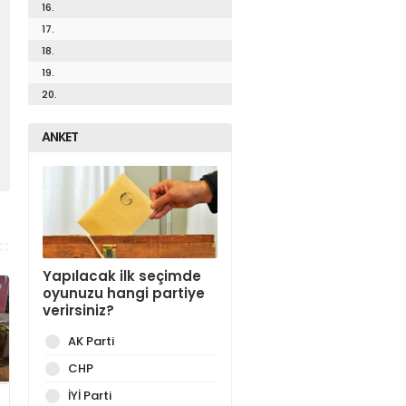
16.
17.
18.
19.
20.
ANKET
Yapılacak ilk seçimde
oyunuzu hangi partiye
verirsiniz?
AK Parti
CHP
İYİ Parti