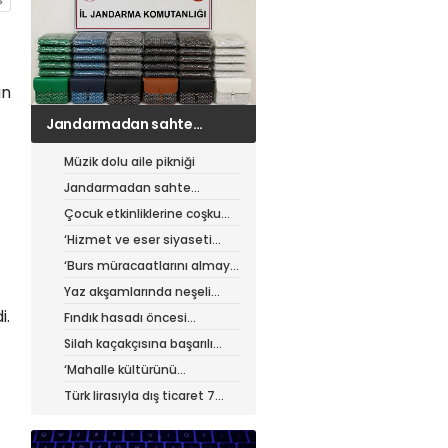
an
Jandarmadan sahte
çantacılara darbe
Müzik dolu aile pikniği
Jandarmadan sahte
çantacılara darbe
Çocuk etkinliklerine coşku
dolu final
‘Hizmet ve eser siyaseti
yapıyoruz’
‘Burs müracaatlarını almaya
başladık’
Yaz akşamlarında neşeli
etkinlikler
i.
Fındık hasadı öncesi
üreticiye yol desteği
Silah kaçakçısına başarılı
operasyon
‘Mahalle kültürünü
güçlendiriyoruz’
Türk lirasıyla dış ticaret 7
ayda 900 milyar lirayı aştı