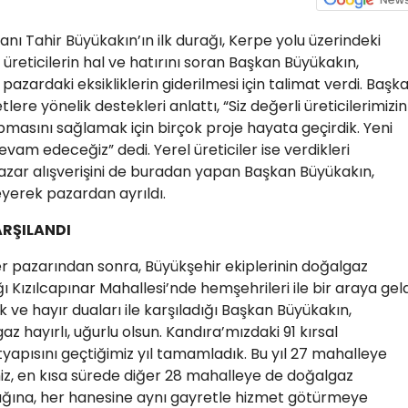
nı Tahir Büyükakın’ın ilk durağı, Kerpe yolu üzerindeki
 üreticilerin hal ve hatırını soran Başkan Büyükakın,
i, pazardaki eksikliklerin giderilmesi için talimat verdi. Başk
lere yönelik destekleri anlattı, “Siz değerli üreticilerimizin
masını sağlamak için birçok proje hayata geçirdik. Yeni
vam edeceğiz” dedi. Yerel üreticiler ise verdikleri
Pazar alışverişini de buradan yapan Başkan Büyükakın,
leyerek pazardan ayrıldı.
ARŞILANDI
r pazarından sonra, Büyükşehir ekiplerinin doğalgaz
 Kızılcapınar Mahallesi’nde hemşehrileri ile bir araya geld
k ve hayır duaları ile karşıladığı Başkan Büyükakın,
z hayırlı, uğurlu olsun. Kandıra’mızdaki 91 kırsal
yapısını geçtiğimiz yıl tamamladık. Bu yıl 27 mahalleye
z, en kısa sürede diğer 28 mahalleye de doğalgaz
ağına, her hanesine aynı gayretle hizmet götürmeye