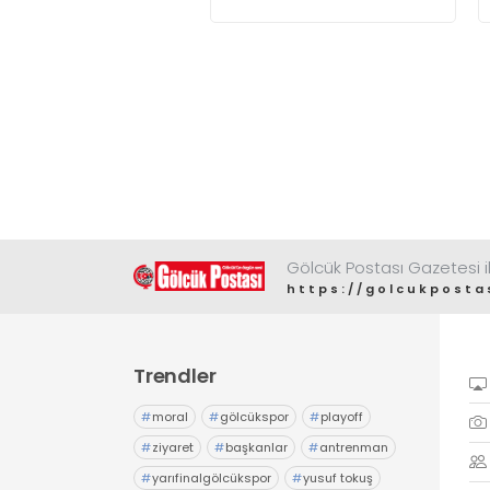
Gölcük Postası Gazetesi il
https://golcukposta
Trendler
#
moral
#
gölcükspor
#
playoff
#
ziyaret
#
başkanlar
#
antrenman
#
yarıfinalgölcükspor
#
yusuf tokuş