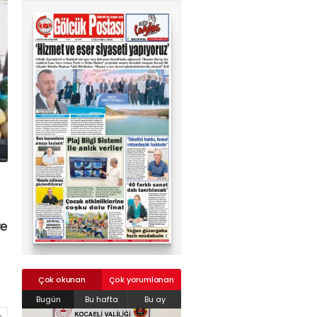
02624132333
haber@golcukpostasi.com
ve
Çok okunan
Çok yorumlanan
Bugün
Bu hafta
Bu ay