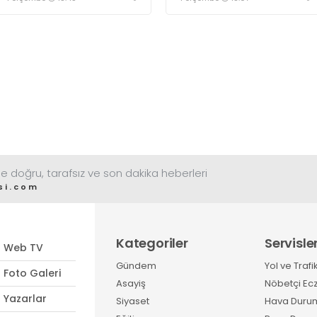
düzenlediği “Gece
katılan gençler, Kocaeli
Sineması” etkinliği
Huzurevi sakinleriyle bir
vatandaşlardan büyük ilgi
araya geldi
görüyor
e doğru, tarafsız ve son dakika heberleri
si.com
Kategoriler
Servisle
Web TV
Gündem
Yol ve Trafi
Foto Galeri
Asayiş
Nöbetçi Ec
Yazarlar
Siyaset
Hava Duru