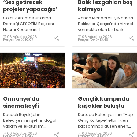
‘Ses getirecek
Balık tezgahları boş
projeler yapacağız’
kalmıyor
Gölcük Arama Kurtarma
Adnan Menderes İş Merkezi
Derneği GESOTİM Başkanı
Balıkçılar Çarşısı’nda hizmet
Necmi Kocaman, 9
vermekte olan bir balık
Ağustos’ta gerçekleşecek
restoranının işletme
06 Ağustos 2026
06 Ağustos 2026
Perşembe
16:07
Perşembe
13:46
sınavın ardından 4. Akredite
sahiplerinden Emrah
ekip çalışmalarını
Kurtuluş, yaz aylarında da
tamamlayacaklarını ifade
tezgahlarda taze balık
ederek açıklamalarda
bulunduğunu ifade ederek
bulundu. Kocaman,
“Yıl boyunca tezgahlarda
“Gölcük’te ve Kocaeli
taze balık bulmak mümkün
genelinde ses getirecek
oluyor” dedi
projelerimizi tek tek hayata
geçireceğiz” dedi
Ormanya’da
Gençlik kampında
sinema keyfi
kuşaklar buluştu
Kocaeli Büyükşehir
Kartepe Belediyesi’nin “Hep
Belediyesi’nin şehrin doğal
Genç Kartepe” etkinlikleri
yaşam ve ekoturizm
kapsamında düzenlenen
merkezi Ormanya’da
Gençlik ve Gelişim Kampı’na
06 Ağustos 2026
06 Ağustos 2026
Perşembe
13:45
Perşembe
13:07