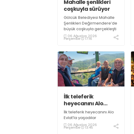
Mahalle şenlikleri
coşkuyla sürüyor
Gölcük Belediyesi Mahalle
Şenlikleri Değirmendere’de
büyük coşkuyla gerçekleşti
06 Ağustos 2026
Perşembe
17:16
İlk teleferik
heyecanını Alo
Evlat’la yaşadılar
İlk teleferik heyecanını Alo
Evlat’la yaşadılar
06 Ağustos 2026
Perşembe
13:45