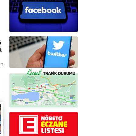
i
t
in