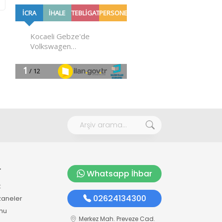
r
Whatsapp İhbar
k
02624134300
zaneler
mu
Merkez Mah. Preveze Cad.