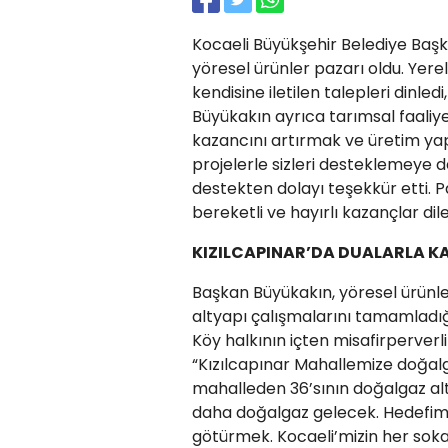
Kocaeli Büyükşehir Belediye Başka
yöresel ürünler pazarı oldu. Yerel
kendisine iletilen talepleri dinled
Büyükakın ayrıca tarımsal faaliyet
kazancını artırmak ve üretim yap
projelerle sizleri desteklemeye de
destekten dolayı teşekkür etti. 
bereketli ve hayırlı kazançlar di
KIZILCAPINAR’DA DUALARLA K
Başkan Büyükakın, yöresel ürünle
altyapı çalışmalarını tamamladığı
Köy halkının içten misafirperverli
“Kızılcapınar Mahallemize doğalga
mahalleden 36’sının doğalgaz alt
daha doğalgaz gelecek. Hedefimi
götürmek. Kocaeli’mizin her sok