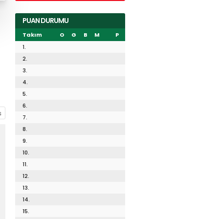
PUAN DURUMU
Takım
O
G
B
M
P
1.
2.
3.
4.
5.
6.
7.
8.
9.
10.
11.
12.
13.
14.
15.