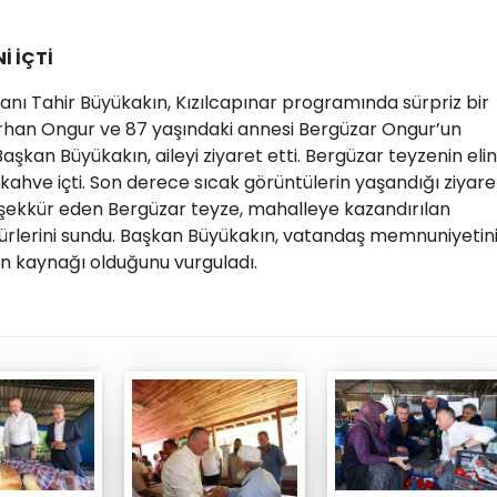
İ İÇTİ
anı Tahir Büyükakın, Kızılcapınar programında sürpriz bir
urhan Ongur ve 87 yaşındaki annesi Bergüzar Ongur’un
şkan Büyükakın, aileyi ziyaret etti. Bergüzar teyzenin elin
kahve içti. Son derece sıcak görüntülerin yaşandığı ziyare
eşekkür eden Bergüzar teyze, mahalleye kazandırılan
kürlerini sundu. Başkan Büyükakın, vatandaş memnuniyetin
on kaynağı olduğunu vurguladı.