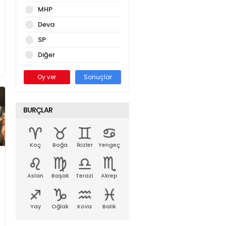
MHP
Deva
SP
Diğer
Oy ver
Sonuçlar
BURÇLAR
Koç
Boğa
İkizler
Yengeç
Aslan
Başak
Terazi
Akrep
Yay
Oğlak
Kova
Balık