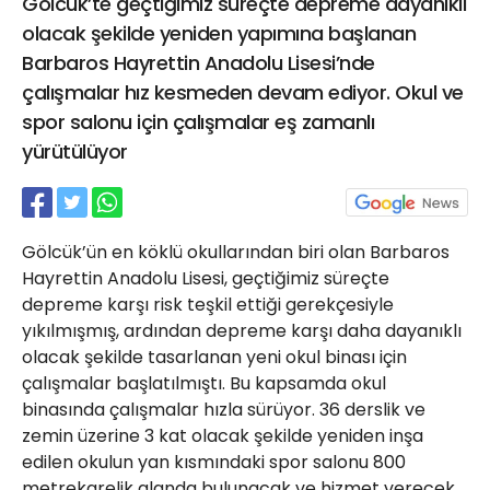
Gölcük’te geçtiğimiz süreçte depreme dayanıklı
21 Gölcük
olacak şekilde yeniden yapımına başlanan
02624132333
Barbaros Hayrettin Anadolu Lisesi’nde
haber@golcukpostasi.com
çalışmalar hız kesmeden devam ediyor. Okul ve
spor salonu için çalışmalar eş zamanlı
yürütülüyor
Gölcük’ün en köklü okullarından biri olan Barbaros
Hayrettin Anadolu Lisesi, geçtiğimiz süreçte
depreme karşı risk teşkil ettiği gerekçesiyle
yıkılmışmış, ardından depreme karşı daha dayanıklı
olacak şekilde tasarlanan yeni okul binası için
çalışmalar başlatılmıştı. Bu kapsamda okul
binasında çalışmalar hızla sürüyor. 36 derslik ve
zemin üzerine 3 kat olacak şekilde yeniden inşa
edilen okulun yan kısmındaki spor salonu 800
metrekarelik alanda bulunacak ve hizmet verecek.