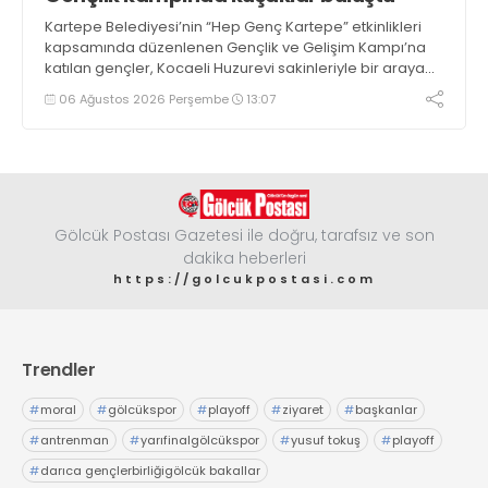
Kartepe Belediyesi’nin “Hep Genç Kartepe” etkinlikleri
kapsamında düzenlenen Gençlik ve Gelişim Kampı’na
katılan gençler, Kocaeli Huzurevi sakinleriyle bir araya
geldi
06 Ağustos 2026 Perşembe
13:07
Gölcük Postası Gazetesi ile doğru, tarafsız ve son
dakika heberleri
https://golcukpostasi.com
Trendler
#
moral
#
gölcükspor
#
playoff
#
ziyaret
#
başkanlar
#
antrenman
#
yarıfinalgölcükspor
#
yusuf tokuş
#
playoff
#
darıca gençlerbirliğigölcük bakallar