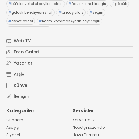
#
büfeler ve tekel bayileri odası
#
faruk hikmet kesgin
#
gölcük
#
gölcük belediyesiesnaf
#
tuncay yıldız
#
seçim
#
esnaf odası
#
necmi kocamanAyhan Zeytinoğlu
#
Kocaeli Sanayi Odası
Web TV
Foto Galeri
Yazarlar
Arşiv
Künye
İletişim
Kategoriler
Servisler
Gündem
Yol ve Trafik
Asayiş
Nöbetçi Eczaneler
Siyaset
Hava Durumu