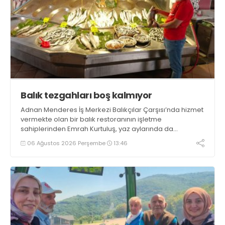
Balık tezgahları boş kalmıyor
Adnan Menderes İş Merkezi Balıkçılar Çarşısı’nda hizmet
vermekte olan bir balık restoranının işletme
sahiplerinden Emrah Kurtuluş, yaz aylarında da
tezgahlarda taze balık bulunduğunu ifade ederek “Yıl
06 Ağustos 2026 Perşembe
13:46
boyunca tezgahlarda taze balık bulmak mümkün
oluyor” dedi