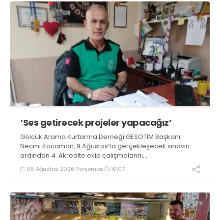
‘Ses getirecek projeler yapacağız’
Gölcük Arama Kurtarma Derneği GESOTİM Başkanı
Necmi Kocaman, 9 Ağustos’ta gerçekleşecek sınavın
ardından 4. Akredite ekip çalışmalarını
tamamlayacaklarını ifade ederek açıklamalarda
06 Ağustos 2026 Perşembe
16:07
bulundu. Kocaman, “Gölcük’te ve Kocaeli genelinde ses
getirecek projelerimizi tek tek hayata geçireceğiz” dedi