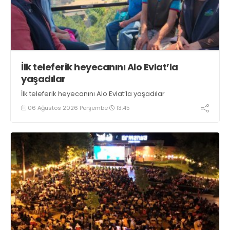
İlk teleferik heyecanını Alo Evlat’la
yaşadılar
İlk teleferik heyecanını Alo Evlat’la yaşadılar
06 Ağustos 2026 Perşembe
13:45