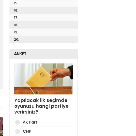
15.
16.
17.
18.
19.
20.
ANKET
Yapılacak ilk seçimde
oyunuzu hangi partiye
verirsiniz?
AK Parti
CHP