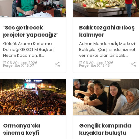
‘Ses getirecek
Balık tezgahları boş
projeler yapacağız’
kalmıyor
Gölcük Arama Kurtarma
Adnan Menderes İş Merkezi
Derneği GESOTİM Başkanı
Balıkçılar Çarşısı’nda hizmet
Necmi Kocaman, 9
vermekte olan bir balık
Ağustos’ta gerçekleşecek
restoranının işletme
06 Ağustos 2026
06 Ağustos 2026
Perşembe
16:07
Perşembe
13:46
sınavın ardından 4. Akredite
sahiplerinden Emrah
ekip çalışmalarını
Kurtuluş, yaz aylarında da
tamamlayacaklarını ifade
tezgahlarda taze balık
ederek açıklamalarda
bulunduğunu ifade ederek
bulundu. Kocaman,
“Yıl boyunca tezgahlarda
“Gölcük’te ve Kocaeli
taze balık bulmak mümkün
genelinde ses getirecek
oluyor” dedi
projelerimizi tek tek hayata
geçireceğiz” dedi
Ormanya’da
Gençlik kampında
sinema keyfi
kuşaklar buluştu