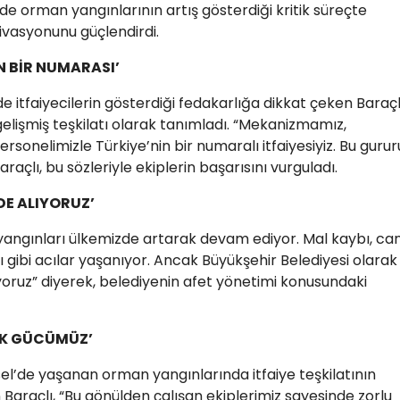
de orman yangınlarının artış gösterdiği kritik süreçte
tivasyonunu güçlendirdi.
İN BİR NUMARASI’
 itfaiyecilerin gösterdiği fedakarlığa dikkat çeken Baraçl
 gelişmiş teşkilatı olarak tanımladı. “Mekanizmamız,
rsonelimizle Türkiye’nin bir numaralı itfaiyesiyiz. Bu gurur
Baraçlı, bu sözleriyle ekiplerin başarısını vurguladı.
EDE ALIYORUZ’
yangınları ülkemizde artarak devam ediyor. Mal kaybı, ca
 gibi acılar yaşanıyor. Ancak Büyükşehir Belediyesi olarak
ıyoruz” diyerek, belediyenin afet yönetimi konusundaki
YÜK GÜCÜMÜZ’
’de yaşanan orman yangınlarında itfaiye teşkilatının
Baraçlı, “Bu gönülden çalışan ekiplerimiz sayesinde zorlu