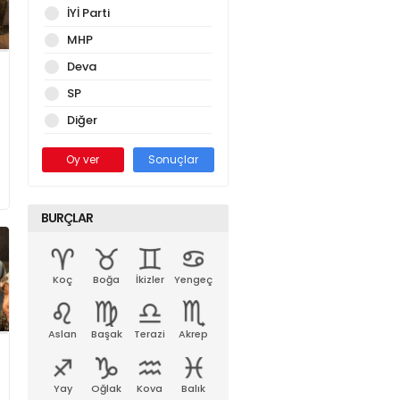
İYİ Parti
MHP
Deva
SP
Diğer
Oy ver
Sonuçlar
BURÇLAR
Koç
Boğa
İkizler
Yengeç
Aslan
Başak
Terazi
Akrep
Yay
Oğlak
Kova
Balık