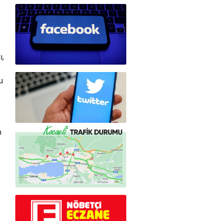
ı,
u
n