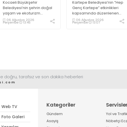
Kocaeli Büyükşehir
Kartepe Belediyesi’nin “Hep
Belediyesi’nin şehrin doğal
Genç Kartepe” etkinlikleri
yaşam ve ekoturizm
kapsamında düzenlenen
merkezi Ormanya’da
Gençlik ve Gelişim Kampı’na
06 Ağustos 2026
06 Ağustos 2026
Perşembe
13:45
Perşembe
13:07
düzenlediği “Gece
katılan gençler, Kocaeli
Sineması” etkinliği
Huzurevi sakinleriyle bir
vatandaşlardan büyük ilgi
araya geldi
görüyor
e doğru, tarafsız ve son dakika heberleri
si.com
Kategoriler
Servisle
Web TV
Gündem
Yol ve Trafi
Foto Galeri
Asayiş
Nöbetçi Ec
Yazarlar