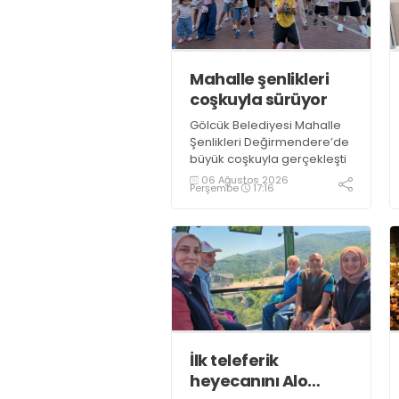
Mahalle şenlikleri
coşkuyla sürüyor
Gölcük Belediyesi Mahalle
Şenlikleri Değirmendere’de
büyük coşkuyla gerçekleşti
06 Ağustos 2026
Perşembe
17:16
İlk teleferik
heyecanını Alo