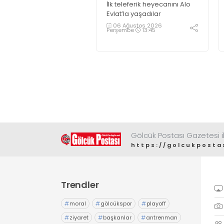
Evlat’la yaşadılar
İlk teleferik heyecanını Alo
Evlat’la yaşadılar
06 Ağustos 2026
Perşembe
13:45
Gölcük Postası Gazetesi il
https://golcukposta
Trendler
#
moral
#
gölcükspor
#
playoff
#
ziyaret
#
başkanlar
#
antrenman