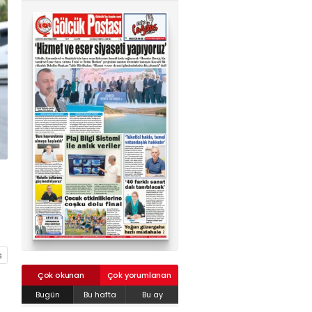
02624132333
haber@golcukpostasi.com
Çok okunan
Çok yorumlanan
Bugün
Bu hafta
Bu ay