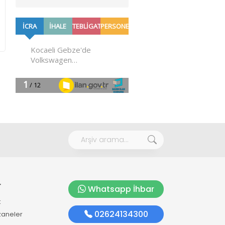
r
Whatsapp İhbar
k
02624134300
zaneler