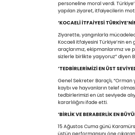
personeline moral verdi. Türkiye’
yapılan ziyaret, itfaiyecilerin mo
‘KOCAELİ İTFAİYESİ TÜRKİYE’N
Ziyarette, yangınlarla mücadelede
Kocaeli itfaiyesini Türkiye’nin en
araçlarımız, ekipmanlarımız ve pe
sizlerle birlikte yaşıyoruz” diyen 
‘TEDBİRLERİMİZİ EN ÜST SEVİY
Genel Sekreter Baraçlı, “Orman 
kaybı ve hayvanların telef olması
tedbirlerimizi en üst seviyede al
kararlılığını ifade etti.
‘BİRLİK VE BERABERLİK EN BÜ
15 Ağustos Cuma günü Karamürsel
üstün performansını öne çıkaran 