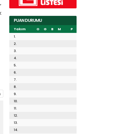
”
k
PUAN DURUMU
Takım
O
G
B
M
P
1.
2.
3.
4.
5.
6.
7.
8.
9.
10.
11.
12.
13.
14.