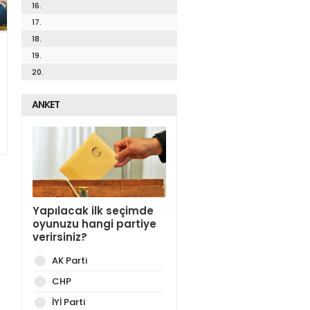
16.
17.
18.
19.
20.
ANKET
Yapılacak ilk seçimde
oyunuzu hangi partiye
verirsiniz?
AK Parti
CHP
İYİ Parti