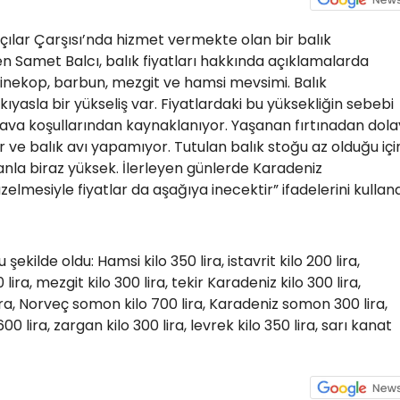
ılar Çarşısı’nda hizmet vermekte olan bir balık
en Samet Balcı, balık fiyatları hakkında açıklamalarda
, çinekop, barbun, mezgit ve hamsi mevsimi. Balık
kıyasla bir yükseliş var. Fiyatlardaki bu yüksekliğin sebebi
va koşullarından kaynaklanıyor. Yaşanan fırtınadan dola
r ve balık avı yapamıyor. Tutulan balık stoğu az olduğu içi
anla biraz yüksek. İlerleyen günlerde Karadeniz
elmesiyle fiyatlar da aşağıya inecektir” ifadelerini kulland
 şekilde oldu: Hamsi kilo 350 lira, istavrit kilo 200 lira,
ira, mezgit kilo 300 lira, tekir Karadeniz kilo 300 lira,
 lira, Norveç somon kilo 700 lira, Karadeniz somon 300 lira,
0 lira, zargan kilo 300 lira, levrek kilo 350 lira, sarı kanat