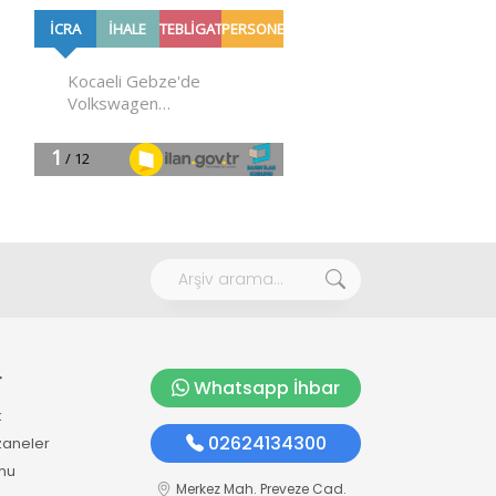
r
Whatsapp İhbar
k
02624134300
zaneler
mu
Merkez Mah. Preveze Cad.