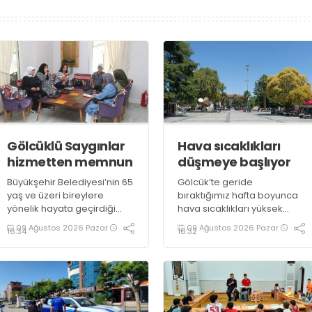
Gölcüklü Saygınlar
Hava sıcaklıkları
hizmetten memnun
düşmeye başlıyor
Büyükşehir Belediyesi’nin 65
Gölcük’te geride
yaş ve üzeri bireylere
bıraktığımız hafta boyunca
yönelik hayata geçirdiği
hava sıcaklıkları yüksek
“Saygınlar Kulübü”, İzmit’in
seviyelerde seyretmiş,
09 Ağustos 2026 Pazar
09 Ağustos 2026 Pazar
16:34
16:32
ardından Gölcük’te hizmete
güneşli hava özellikle öğle
açılmıştı. Üyeler, kulüpteki
saatlerinde vatandaşlara
hizmetlerden
zor anlar yaşatmıştı. Yeni
memnuniyetlerini ifade etti
haftada sıcaklıkların bir
miktar düşmesi beklenirken
parçalı bulutlu ve güneşli