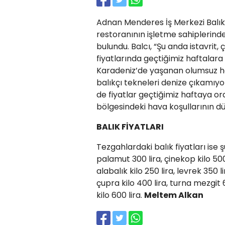
Adnan Menderes İş Merkezi Balıkç
restoranının işletme sahiplerind
bulundu. Balcı, “Şu anda istavrit
fiyatlarında geçtiğimiz haftalara 
Karadeniz’de yaşanan olumsuz ha
balıkçı tekneleri denize çıkamıyo
de fiyatlar geçtiğimiz haftaya or
bölgesindeki hava koşullarının düz
BALIK FİYATLARI
Tezgahlardaki balık fiyatları ise şu
palamut 300 lira, çinekop kilo 500 l
alabalık kilo 250 lira, levrek 350
çupra kilo 400 lira, turna mezgit 60
kilo 600 lira.
Meltem Alkan