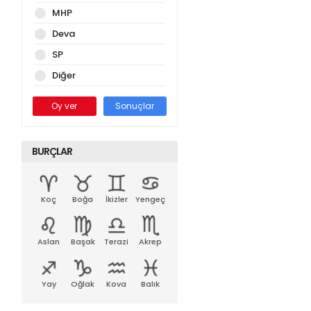
MHP
Deva
SP
Diğer
Oy ver
Sonuçlar
BURÇLAR
Koç
Boğa
İkizler
Yengeç
Aslan
Başak
Terazi
Akrep
Yay
Oğlak
Kova
Balık