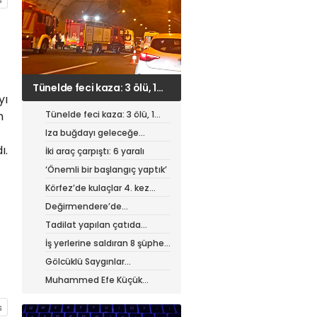
Iza buğdayı geleceğe
yı
taşınıyor
Tünelde feci kaza: 3 ölü, 1
n
ağır yaralı
Iza buğdayı geleceğe
taşınıyor
ı.
İki araç çarpıştı: 6 yaralı
‘Önemli bir başlangıç yaptık’
Körfez’de kulaçlar 4. kez
atıldı
Değirmendere’de
muhteşem festival
Tadilat yapılan çatıda
yangın
İş yerlerine saldıran 8 şüpheli
tutuklandı
Gölcüklü Saygınlar
hizmetten memnun
Muhammed Efe Küçük
profesyonel oldu