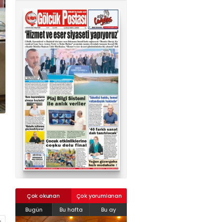
02624132333
haber@golcukpostasi.com
Çok okunan
Çok yorumlanan
Bugün
Bu hafta
Bu ay