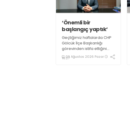
‘Önemli bir
başlangıç yaptık’
Geçtiğimiz haftalarda CHP
Gölcük İlçe Başkanlığı
görevinden istifa ettiğini
açıklayan Mehmet Uzuner,
09 Ağustos 2026 Pazar
16:27
Yeni Parti Gölcük İlçe
Başkanlığı’nın kurucu ilçe
başkanı olarak atandı.
Uzuner, konuyla ilgili
açıklamasında “Önemli bir
başlangıç yaptığımızı
düşünüyoruz” dedi