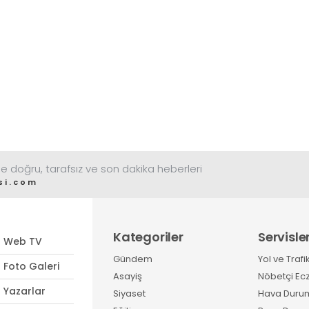
e doğru, tarafsız ve son dakika heberleri
si.com
Kategoriler
Servisle
Web TV
Gündem
Yol ve Trafi
Foto Galeri
Asayiş
Nöbetçi Ec
Yazarlar
Siyaset
Hava Duru