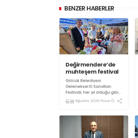
BENZER HABERLER
Değirmendere’de
muhteşem festival
Gölcük Belediyesi
Geleneksel El Sanatları
Festivali, her yıl olduğu gibi
bu yıl da göz nuru binlerce
09 Ağustos 2026 Pazar
16:35
ürün ve el emeği ustası
sanatçının katılımı ile 3 gün
boyunca Değirmendere
İskele meydanında
gerçekleştirildi