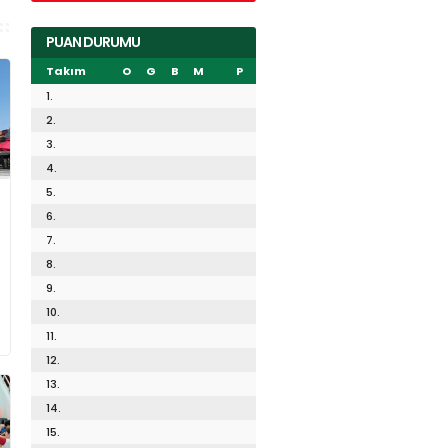
PUAN DURUMU
Takım
O
G
B
M
P
1.
2.
3.
4.
5.
6.
7.
8.
9.
10.
11.
12.
13.
14.
15.