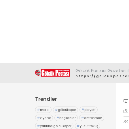
Gölcük Postası Gazetesi il
https://golcukposta
Trendler
#
moral
#
gölcükspor
#
playoff
#
ziyaret
#
başkanlar
#
antrenman
#
yarıfinalgölcükspor
#
yusuf tokuş