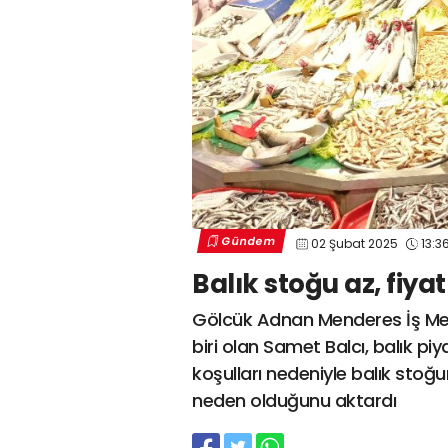
Gündem
02 Şubat 2025
13:3
Balık stoğu az, fiya
Gölcük Adnan Menderes İş Merk
biri olan Samet Balcı, balık piy
koşulları nedeniyle balık sto
neden olduğunu aktardı