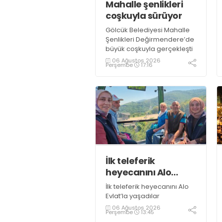
Mahalle şenlikleri
coşkuyla sürüyor
Gölcük Belediyesi Mahalle
Şenlikleri Değirmendere’de
büyük coşkuyla gerçekleşti
06 Ağustos 2026
Perşembe
17:16
İlk teleferik
heyecanını Alo
Evlat’la yaşadılar
İlk teleferik heyecanını Alo
Evlat’la yaşadılar
06 Ağustos 2026
Perşembe
13:45