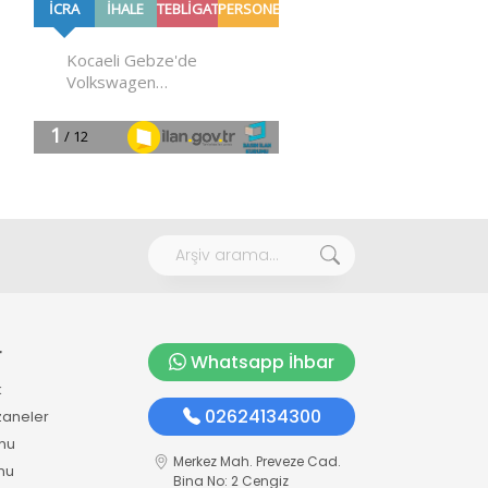
r
Whatsapp İhbar
k
02624134300
zaneler
mu
Merkez Mah. Preveze Cad.
mu
Bina No: 2 Cengiz