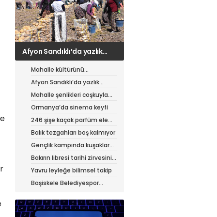
Mahalle şenlikleri coşkuyla
sürüyor
Mahalle kültürünü
canlandıran şenlik
Afyon Sandıklı’da yazlık
patates hasadı
Mahalle şenlikleri coşkuyla
sürüyor
Ormanya’da sinema keyfi
ne
246 şişe kaçak parfüm ele
geçirildi
Balık tezgahları boş kalmıyor
Gençlik kampında kuşaklar
buluştu
Bakırın libresi tarihi zirvesini
test ediyor
r
Yavru leyleğe bilimsel takip
Başiskele Belediyespor
Gelişim Ligi’ne hazır
e