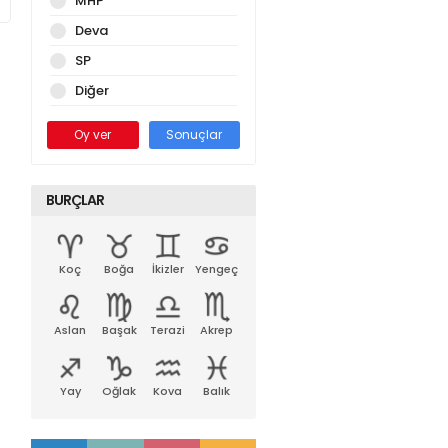
MHP
Deva
SP
Diğer
Oy ver
Sonuçlar
BURÇLAR
Koç
Boğa
İkizler
Yengeç
Aslan
Başak
Terazi
Akrep
Yay
Oğlak
Kova
Balık