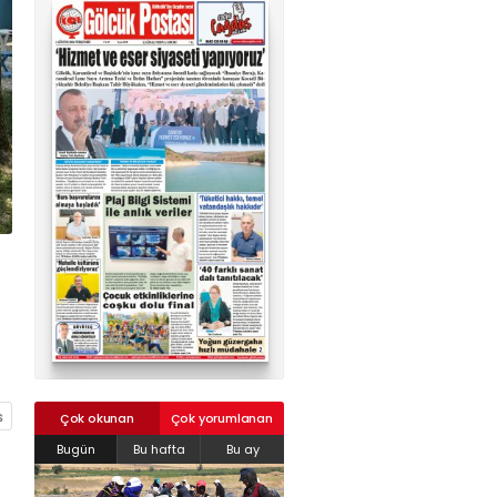
02624132333
haber@golcukpostasi.com
Çok okunan
Çok yorumlanan
Bugün
Bu hafta
Bu ay