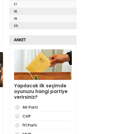
17.
18.
19.
20.
ANKET
Yapılacak ilk seçimde
oyunuzu hangi partiye
verirsiniz?
AK Parti
CHP
İYİ Parti