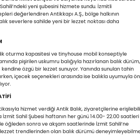
 Sahili’ndeki yeni şubesini hizmete sundu. İzmitli
leri değerlendiren Antikkapı A.Ş., bölge halkının
alık severlere sahilde yeni bir lezzet noktası daha
M
işilik oturma kapasitesi ve tinyhouse mobil konseptiyle
amında pişirilen uskumru balığıyla hazırlanan balık dürüm,
 kendine özgü bir lezzet sunuyor. Yanında sunulan tahin
ırken, içecek seçenekleri arasında ise balıkla uyumuyla ö
ıyor.
TİFİ
ikasıyla hizmet verdiği Antik Balık, ziyaretçilerine erişilebili
a İzmit Sahil Şubesi haftanın her günü 14.00- 22.00 saatleri
le öğleden sonra ve akşam saatlerinde İzmit Sahili’ne
lezzet trendlerinden olan balık dürümü deneyimleyebilm