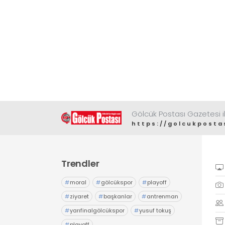
Gölcük Postası Gazetesi il
https://golcukposta
Trendler
#
moral
#
gölcükspor
#
playoff
#
ziyaret
#
başkanlar
#
antrenman
#
yarıfinalgölcükspor
#
yusuf tokuş
#
playoff