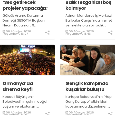
‘Ses getirecek
Balık tezgahları boş
projeler yapacağız’
kalmıyor
Gölcük Arama Kurtarma
Adnan Menderes İş Merkezi
Derneği GESOTİM Başkanı
Balıkçılar Çarşısı’nda hizmet
Necmi Kocaman, 9
vermekte olan bir balık
Ağustos’ta gerçekleşecek
restoranının işletme
06 Ağustos 2026
06 Ağustos 2026
Perşembe
16:07
Perşembe
13:46
sınavın ardından 4. Akredite
sahiplerinden Emrah
ekip çalışmalarını
Kurtuluş, yaz aylarında da
tamamlayacaklarını ifade
tezgahlarda taze balık
ederek açıklamalarda
bulunduğunu ifade ederek
bulundu. Kocaman,
“Yıl boyunca tezgahlarda
“Gölcük’te ve Kocaeli
taze balık bulmak mümkün
genelinde ses getirecek
oluyor” dedi
projelerimizi tek tek hayata
geçireceğiz” dedi
Ormanya’da
Gençlik kampında
sinema keyfi
kuşaklar buluştu
Kocaeli Büyükşehir
Kartepe Belediyesi’nin “Hep
Belediyesi’nin şehrin doğal
Genç Kartepe” etkinlikleri
yaşam ve ekoturizm
kapsamında düzenlenen
merkezi Ormanya’da
Gençlik ve Gelişim Kampı’na
06 Ağustos 2026
06 Ağustos 2026
Perşembe
13:45
Perşembe
13:07