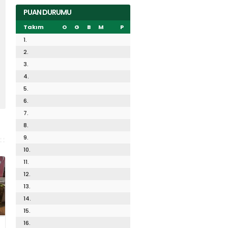
PUAN DURUMU
Takım
O
G
B
M
P
1.
2.
3.
4.
5.
6.
7.
8.
9.
10.
11.
12.
13.
14.
15.
16.