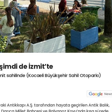
şimdi de İzmit’te
İzmit sahilinde (Kocaeli Büyükşehir Sahil Otoparkı)
raki Antikkapı A.Ş. tarafından hayata geçirilen Antik Balık,
. Darıca Millet Bahçesi ve Balyanoz Koyu’nda kısa sürede