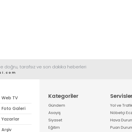
e doğru, tarafsız ve son dakika heberleri
si.com
Kategoriler
Servisle
Web TV
Gündem
Yol ve Trafi
Foto Galeri
Asayiş
Nöbetçi Ec
Yazarlar
Siyaset
Hava Duru
Eğitim
Puan Duru
Arşiv