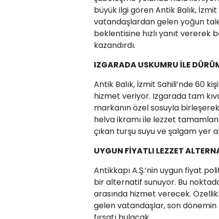
büyük ilgi gören Antik Balık, İzmit
vatandaşlardan gelen yoğun talep
beklentisine hızlı yanıt vererek b
kazandırdı.
IZGARADA USKUMRU İLE DÜRÜ
Antik Balık, İzmit Sahili’nde 60 k
hizmet veriyor. Izgarada tam kıv
markanın özel sosuyla birleşerek
helva ikramı ile lezzet tamamlan
çıkan turşu suyu ve şalgam yer al
UYGUN FİYATLI LEZZET ALTERNA
Antikkapı A.Ş.’nin uygun fiyat polit
bir alternatif sunuyor. Bu noktad
arasında hizmet verecek. Özellik
gelen vatandaşlar, son dönemin 
fırsatı bulacak.