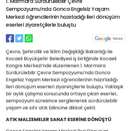
1. Marmara Sürdürülebilir Çevre
21 Gölcük
Sempozyumu’nda Gonca Engelsiz Yaşam
02624132333
Merkezi öğrencilerinin hazırladığı ileri dönüşüm
haber@golcukpostasi.com
eserleri ziyaretçilerle buluştu
Çevre, Şehircilik ve İklim Değişikliği Bakanlığı ile
Kocaeli Büyükşehir Belediyesi iş birliğinde Kocaeli
Kongre Merkezi’nde düzenlenen 1. Marmara
Sürdürülebilir Çevre Sempozyumu’nda Gonca
Engelsiz Yaşam Merkezi öğrencilerinin hazırladığı
ileri dönüşüm eserleri ziyaretçilerle buluştu. Yaklaşık
bir aylık çalışma sonucunda ortaya çıkan eserler,
sempozyum süresince sergilenerek sürdürülebilir
yaşam ve sıfır atık bilincine dikkat çekti.
ATIK MALZEMELER SANAT ESERİNE DÖNÜŞTÜ