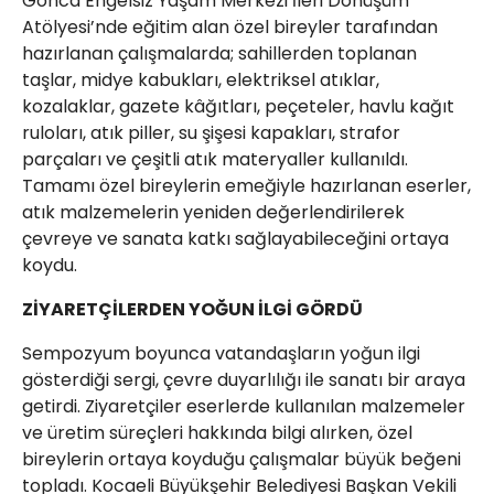
Gonca Engelsiz Yaşam Merkezi İleri Dönüşüm
Atölyesi’nde eğitim alan özel bireyler tarafından
hazırlanan çalışmalarda; sahillerden toplanan
taşlar, midye kabukları, elektriksel atıklar,
kozalaklar, gazete kâğıtları, peçeteler, havlu kağıt
ruloları, atık piller, su şişesi kapakları, strafor
parçaları ve çeşitli atık materyaller kullanıldı.
Tamamı özel bireylerin emeğiyle hazırlanan eserler,
atık malzemelerin yeniden değerlendirilerek
çevreye ve sanata katkı sağlayabileceğini ortaya
koydu.
ZİYARETÇİLERDEN YOĞUN İLGİ GÖRDÜ
Sempozyum boyunca vatandaşların yoğun ilgi
gösterdiği sergi, çevre duyarlılığı ile sanatı bir araya
getirdi. Ziyaretçiler eserlerde kullanılan malzemeler
ve üretim süreçleri hakkında bilgi alırken, özel
bireylerin ortaya koyduğu çalışmalar büyük beğeni
topladı. Kocaeli Büyükşehir Belediyesi Başkan Vekili