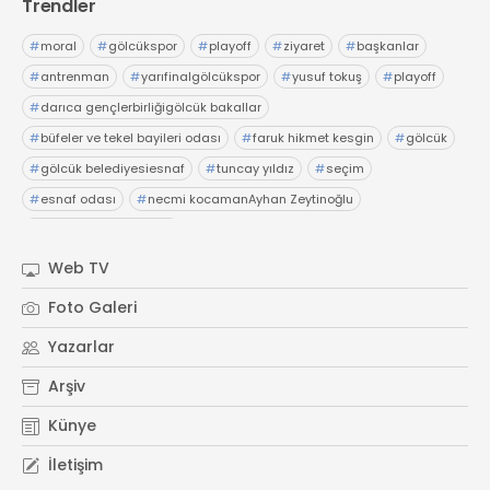
Trendler
#
moral
#
gölcükspor
#
playoff
#
ziyaret
#
başkanlar
#
antrenman
#
yarıfinalgölcükspor
#
yusuf tokuş
#
playoff
#
darıca gençlerbirliğigölcük bakallar
#
büfeler ve tekel bayileri odası
#
faruk hikmet kesgin
#
gölcük
#
gölcük belediyesiesnaf
#
tuncay yıldız
#
seçim
#
esnaf odası
#
necmi kocamanAyhan Zeytinoğlu
#
Kocaeli Sanayi Odası
Web TV
Foto Galeri
Yazarlar
Arşiv
Künye
İletişim