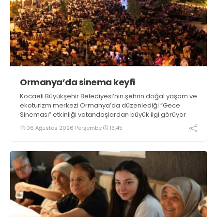
Ormanya’da sinema keyfi
Kocaeli Büyükşehir Belediyesi’nin şehrin doğal yaşam ve
ekoturizm merkezi Ormanya’da düzenlediği “Gece
Sineması” etkinliği vatandaşlardan büyük ilgi görüyor
06 Ağustos 2026 Perşembe
13:45