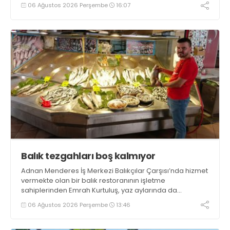
tamamlayacaklarını ifade ederek açıklamalarda
06 Ağustos 2026 Perşembe
16:07
bulundu. Kocaman, “Gölcük’te ve Kocaeli genelinde ses
getirecek projelerimizi tek tek hayata geçireceğiz” dedi
Balık tezgahları boş kalmıyor
Adnan Menderes İş Merkezi Balıkçılar Çarşısı’nda hizmet
vermekte olan bir balık restoranının işletme
sahiplerinden Emrah Kurtuluş, yaz aylarında da
tezgahlarda taze balık bulunduğunu ifade ederek “Yıl
06 Ağustos 2026 Perşembe
13:46
boyunca tezgahlarda taze balık bulmak mümkün
oluyor” dedi