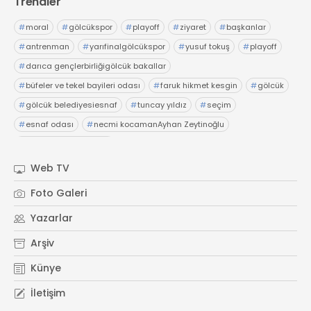
Trendler
#
moral
#
gölcükspor
#
playoff
#
ziyaret
#
başkanlar
#
antrenman
#
yarıfinalgölcükspor
#
yusuf tokuş
#
playoff
#
darıca gençlerbirliğigölcük bakallar
#
büfeler ve tekel bayileri odası
#
faruk hikmet kesgin
#
gölcük
#
gölcük belediyesiesnaf
#
tuncay yıldız
#
seçim
#
esnaf odası
#
necmi kocamanAyhan Zeytinoğlu
#
Kocaeli Sanayi Odası
Web TV
Foto Galeri
Yazarlar
Arşiv
Künye
İletişim