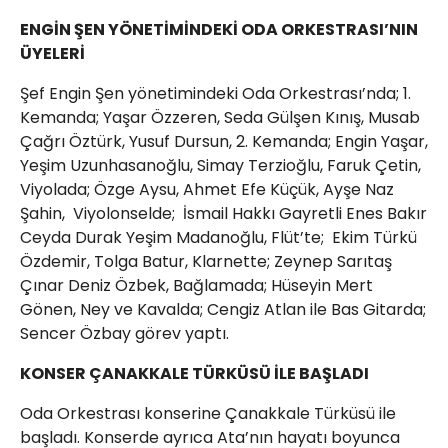
ENGİN ŞEN YÖNETİMİNDEKİ ODA ORKESTRASI’NIN
ÜYELERİ
Şef Engin Şen yönetimindeki Oda Orkestrası’nda; 1.
Kemanda; Yaşar Özzeren, Seda Gülşen Kınış, Musab
Çağrı Öztürk, Yusuf Dursun, 2. Kemanda; Engin Yaşar,
Yeşim Uzunhasanoğlu, Simay Terzioğlu, Faruk Çetin,
Viyolada; Özge Aysu, Ahmet Efe Küçük, Ayşe Naz
Şahin, Viyolonselde; İsmail Hakkı Gayretli Enes Bakır
Ceyda Durak Yeşim Madanoğlu, Flüt’te; Ekim Türkü
Özdemir, Tolga Batur, Klarnette; Zeynep Sarıtaş
Çınar Deniz Özbek, Bağlamada; Hüseyin Mert
Gönen, Ney ve Kavalda; Cengiz Atlan ile Bas Gitarda;
Sencer Özbay görev yaptı.
KONSER ÇANAKKALE TÜRKÜSÜ İLE BAŞLADI
Oda Orkestrası konserine Çanakkale Türküsü ile
başladı. Konserde ayrıca Ata’nın hayatı boyunca