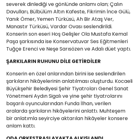
severek dinlediği ve gönlünde anlamı olan; Çalın
Davulları, Bülbülüm Altın Kafeste, Fikrimin İnce Gülü,
Yanık Ömer, Yemen Türküsü, Ah Bir Ataş Ver,
Manastır Türküsü, Vardar Ovası seslendirildi.
Konserin son eseri Hoş Gelişler Ola Mustafa Kemal
Paşa şarkısında ise Konservatuvar Ses Eğitmenleri
Tuğçe Erenci ve Neşe Sarısözen ve Adalı düet yaptı.
ŞARKILARIN RUHUNU DİLE GETİRDİLER
Konserin en özel anlarından birini ise seslendirilen
şarkıların hikâyelerinin anlatılması oluşturdu. Kocaeli
Büyükşehir Belediyesi Şehir Tiyatroları Genel Sanat
Yönetmeni Aydın Sigalı ve yine şehir tiyatrolarını
başarılı oyuncularından Funda İlhan, verilen
aralarda şarkıların hikâyelerini anlattı. Muhteşem
bir anlatımla seyirciye aktarılan hikâyeler konsere
anlam kattı.
ODA ORKESTRASI AYAKTA ALKIŞLANDI