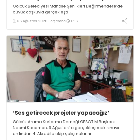
Gölcük Belediyesi Mahalle Şenlikleri Değirmendere’de
büyük coşkuyla gerçekleşti
06 Ağustos 2026 Perşembe
17:16
‘Ses getirecek projeler yapacağız’
Gölcük Arama Kurtarma Derneği GESOTİM Başkanı
Necmi Kocaman, 9 Ağustos’ta gerçekleşecek sınavın
ardından 4. Akredite ekip çalışmalarını
tamamlayacaklarını ifade ederek açıklamalarda