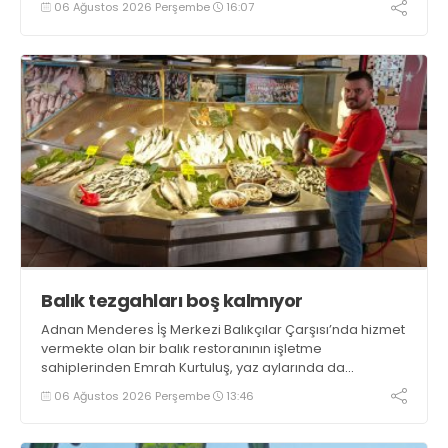
06 Ağustos 2026 Perşembe
16:07
bulundu. Kocaman, “Gölcük’te ve Kocaeli genelinde ses
getirecek projelerimizi tek tek hayata geçireceğiz” dedi
Balık tezgahları boş kalmıyor
Adnan Menderes İş Merkezi Balıkçılar Çarşısı’nda hizmet
vermekte olan bir balık restoranının işletme
sahiplerinden Emrah Kurtuluş, yaz aylarında da
tezgahlarda taze balık bulunduğunu ifade ederek “Yıl
06 Ağustos 2026 Perşembe
13:46
boyunca tezgahlarda taze balık bulmak mümkün
oluyor” dedi