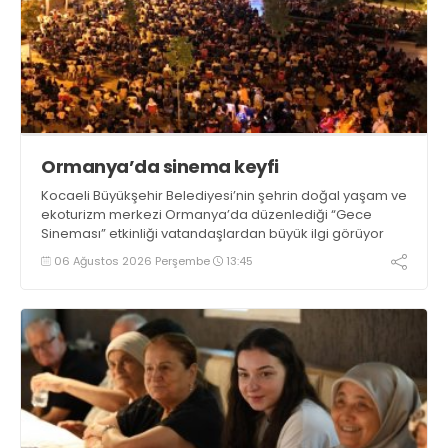
Ormanya’da sinema keyfi
Kocaeli Büyükşehir Belediyesi’nin şehrin doğal yaşam ve
ekoturizm merkezi Ormanya’da düzenlediği “Gece
Sineması” etkinliği vatandaşlardan büyük ilgi görüyor
06 Ağustos 2026 Perşembe
13:45