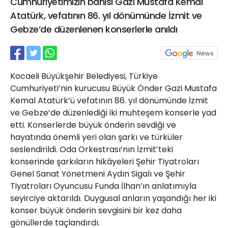
Cumhuriyetimizin banisi Gazi Mustafa Kemal
21 Gölcük
Atatürk, vefatının 86. yıl dönümünde İzmit ve
02624132333
Gebze’de düzenlenen konserlerle anıldı
haber@golcukpostasi.com
Kocaeli Büyükşehir Belediyesi, Türkiye
Cumhuriyeti’nin kurucusu Büyük Önder Gazi Mustafa
Kemal Atatürk’ü vefatının 86. yıl dönümünde İzmit
ve Gebze’de düzenlediği iki muhteşem konserle yad
etti. Konserlerde büyük önderin sevdiği ve
hayatında önemli yeri olan şarkı ve türküler
seslendirildi. Oda Orkestrası’nın İzmit’teki
konserinde şarkıların hikâyeleri Şehir Tiyatroları
Genel Sanat Yönetmeni Aydın Sigalı ve Şehir
Tiyatroları Oyuncusu Funda İlhan’ın anlatımıyla
seyirciye aktarıldı. Duygusal anların yaşandığı her iki
konser büyük önderin sevgisini bir kez daha
gönüllerde taçlandırdı.