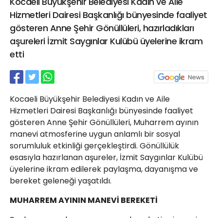
Kocaeli Büyükşehir Belediyesi Kadın ve Aile
21 Gölcük
Hizmetleri Dairesi Başkanlığı bünyesinde faaliyet
02624132333
gösteren Anne Şehir Gönüllüleri, hazırladıkları
haber@golcukpostasi.com
aşureleri İzmit Saygınlar Kulübü üyelerine ikram
etti
Kocaeli Büyükşehir Belediyesi Kadın ve Aile
Hizmetleri Dairesi Başkanlığı bünyesinde faaliyet
gösteren Anne Şehir Gönüllüleri, Muharrem ayının
manevi atmosferine uygun anlamlı bir sosyal
sorumluluk etkinliği gerçekleştirdi. Gönüllülük
esasıyla hazırlanan aşureler, İzmit Saygınlar Kulübü
üyelerine ikram edilerek paylaşma, dayanışma ve
bereket geleneği yaşatıldı.
MUHARREM AYININ MANEVİ BEREKETİ