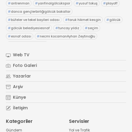
#
antrenman
#
yarıfinalgölcükspor
#
yusuf tokuş
#
playoff
#
darıca gençlerbirliğigölcük bakallar
#
büfeler ve tekel bayileri odası
#
faruk hikmet kesgin
#
gölcük
#
gölcük belediyesiesnaf
#
tuncay yıldız
#
seçim
#
esnaf odası
#
necmi kocamanAyhan Zeytinoğlu
#
Kocaeli Sanayi Odası
Web TV
Foto Galeri
Yazarlar
Arşiv
Künye
İletişim
Kategoriler
Servisler
Gündem
Yol ve Trafik