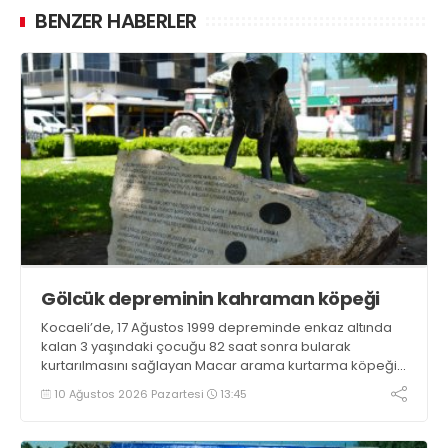
BENZER HABERLER
Gölcük depreminin kahraman köpeği
Kocaeli’de, 17 Ağustos 1999 depreminde enkaz altında
kalan 3 yaşındaki çocuğu 82 saat sonra bularak
kurtarılmasını sağlayan Macar arama kurtarma köpeği
Mancs’ın İzmit’teki anıtı, Türk-Macar dostluğunun
10 Ağustos 2026 Pazartesi
13:45
nişanesi olarak varlığını sürdürüyor