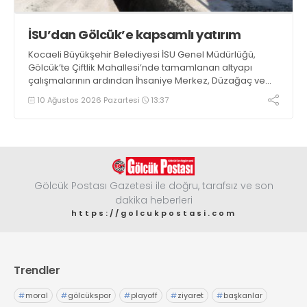
İSU’dan Gölcük’e kapsamlı yatırım
Kocaeli Büyükşehir Belediyesi İSU Genel Müdürlüğü,
Gölcük’te Çiftlik Mahallesi’nde tamamlanan altyapı
çalışmalarının ardından İhsaniye Merkez, Düzağaç ve
Şirinköy mahallelerinde çalışmalarını sürdürüyor
10 Ağustos 2026 Pazartesi
13:37
Gölcük Postası Gazetesi ile doğru, tarafsız ve son
dakika heberleri
https://golcukpostasi.com
Trendler
#
moral
#
gölcükspor
#
playoff
#
ziyaret
#
başkanlar