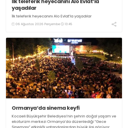
İlk teleferik heyecanını Alo Evlat’la
yaşadılar
İlk teleferik heyecanını Alo Evlat’la yaşadılar
06 Ağustos 2026 Perşembe
13:45
Ormanya’da sinema keyfi
Kocaeli Büyükşehir Belediyesi’nin şehrin doğal yaşam ve
ekoturizm merkezi Ormanya’da düzenlediği “Gece
Sineması” etkinliği vatandaşlardan büyük ilgi görüyor