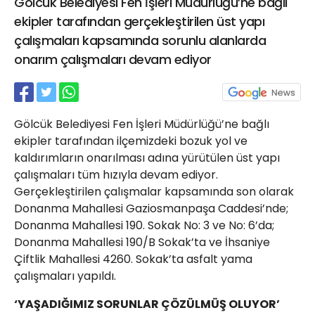
Gölcük Belediyesi Fen İşleri Müdürlüğü’ne bağlı
21 Gölcük
ekipler tarafından gerçekleştirilen üst yapı
02624132333
çalışmaları kapsamında sorunlu alanlarda
haber@golcukpostasi.com
onarım çalışmaları devam ediyor
Gölcük Belediyesi Fen İşleri Müdürlüğü’ne bağlı
ekipler tarafından ilçemizdeki bozuk yol ve
kaldırımların onarılması adına yürütülen üst yapı
çalışmaları tüm hızıyla devam ediyor.
Gerçekleştirilen çalışmalar kapsamında son olarak
Donanma Mahallesi Gaziosmanpaşa Caddesi’nde;
Donanma Mahallesi 190. Sokak No: 3 ve No: 6’da;
Donanma Mahallesi 190/B Sokak’ta ve İhsaniye
Çiftlik Mahallesi 4260. Sokak’ta asfalt yama
çalışmaları yapıldı.
‘YAŞADIĞIMIZ SORUNLAR ÇÖZÜLMÜŞ OLUYOR’