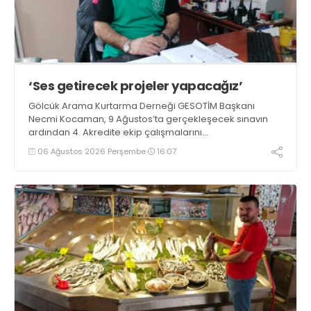
‘Ses getirecek projeler yapacağız’
Gölcük Arama Kurtarma Derneği GESOTİM Başkanı
Necmi Kocaman, 9 Ağustos’ta gerçekleşecek sınavın
ardından 4. Akredite ekip çalışmalarını
tamamlayacaklarını ifade ederek açıklamalarda
06 Ağustos 2026 Perşembe
16:07
bulundu. Kocaman, “Gölcük’te ve Kocaeli genelinde ses
getirecek projelerimizi tek tek hayata geçireceğiz” dedi