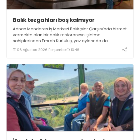
Balık tezgahları boş kalmıyor
Adnan Menderes İş Merkezi Balıkçılar Çarşısı’nda hizmet
vermekte olan bir balık restoranının işletme
sahiplerinden Emrah Kurtuluş, yaz aylarında da
tezgahlarda taze balık bulunduğunu ifade ederek “Yıl
06 Ağustos 2026 Perşembe
13:46
boyunca tezgahlarda taze balık bulmak mümkün
oluyor” dedi