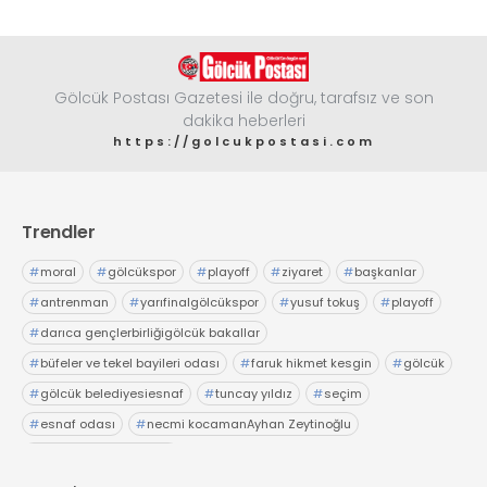
Gölcük Postası Gazetesi ile doğru, tarafsız ve son
dakika heberleri
https://golcukpostasi.com
Trendler
#
moral
#
gölcükspor
#
playoff
#
ziyaret
#
başkanlar
#
antrenman
#
yarıfinalgölcükspor
#
yusuf tokuş
#
playoff
#
darıca gençlerbirliğigölcük bakallar
#
büfeler ve tekel bayileri odası
#
faruk hikmet kesgin
#
gölcük
#
gölcük belediyesiesnaf
#
tuncay yıldız
#
seçim
#
esnaf odası
#
necmi kocamanAyhan Zeytinoğlu
#
Kocaeli Sanayi Odası