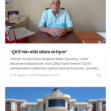
‘ÇKS’nin etki alanı artıyor’
Gölcük Ziraat Odası Başkanı Bekir Çanakçı, 1 Eylül
itibariyle başlayacak olan Çiftçi Kayıt Sistemi (ÇKS)
yenilemeleri hakkında açıklamalarda bulundu. Çanakçı,
“Çiftçi Kayıt Sistemi formatı, yaygınlaşması ve etki alanı
10 Ağustos 2026 Pazartesi
15:11
her yıl artarak devam etmektedir” dedi