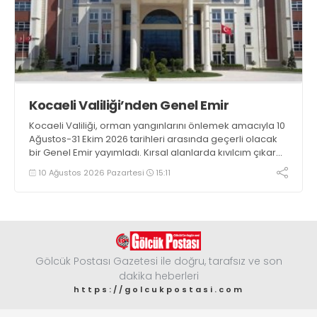
Kocaeli Valiliği’nden Genel Emir
Kocaeli Valiliği, orman yangınlarını önlemek amacıyla 10
Ağustos-31 Ekim 2026 tarihleri arasında geçerli olacak
bir Genel Emir yayımladı. Kırsal alanlarda kıvılcım çıkaran
makine kullanacak kişilerin önceden kolluk kuvvetlerine
10 Ağustos 2026 Pazartesi
15:11
bildirim yapması ve yanlarında 6 kilogramlık yangın tüpü
bulundurması zorunlu hale getirildi
Gölcük Postası Gazetesi ile doğru, tarafsız ve son
dakika heberleri
https://golcukpostasi.com