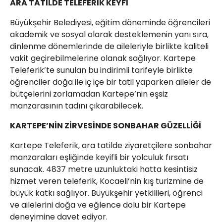
ARA TATİLDE TELEFERİK KEYFİ
Büyükşehir Belediyesi, eğitim döneminde öğrencileri
akademik ve sosyal olarak desteklemenin yanı sıra,
dinlenme dönemlerinde de aileleriyle birlikte kaliteli
vakit geçirebilmelerine olanak sağlıyor. Kartepe
Teleferik’te sunulan bu indirimli tarifeyle birlikte
öğrenciler doğa ile iç içe bir tatil yaparken aileler de
bütçelerini zorlamadan Kartepe’nin eşsiz
manzarasının tadını çıkarabilecek.
KARTEPE’NİN ZİRVESİNDE SONBAHAR GÜZELLİĞİ
Kartepe Teleferik, ara tatilde ziyaretçilere sonbahar
manzaraları eşliğinde keyifli bir yolculuk fırsatı
sunacak. 4837 metre uzunluktaki hatta kesintisiz
hizmet veren teleferik, Kocaeli’nin kış turizmine de
büyük katkı sağlıyor. Büyükşehir yetkilileri, öğrenci
ve ailelerini doğa ve eğlence dolu bir Kartepe
deneyimine davet ediyor.