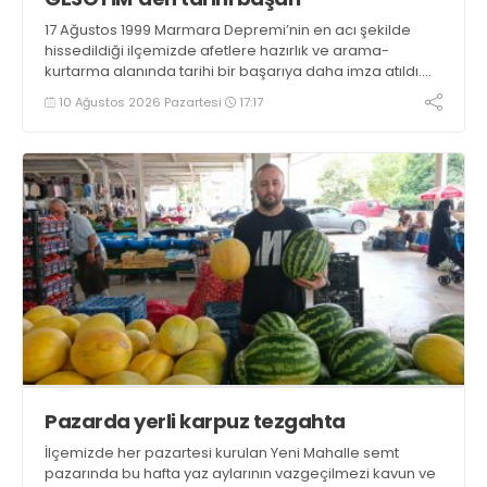
17 Ağustos 1999 Marmara Depremi’nin en acı şekilde
hissedildiği ilçemizde afetlere hazırlık ve arama-
kurtarma alanında tarihi bir başarıya daha imza atıldı.
Gölcük Arama Kurtarma Derneği (GESOTİM),
10 Ağustos 2026 Pazartesi
17:17
bünyesindeki 4. arama-kurtarma ekibinin akreditasyon
sürecini başarıyla tamamladı
Pazarda yerli karpuz tezgahta
İlçemizde her pazartesi kurulan Yeni Mahalle semt
pazarında bu hafta yaz aylarının vazgeçilmezi kavun ve