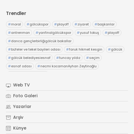
Trendler
#
moral
#
gölcükspor
#
playoff
#
ziyaret
#
başkanlar
#
antrenman
#
yarıfinalgölcükspor
#
yusuf tokuş
#
playoff
#
darıca gençlerbirliğigölcük bakallar
#
büfeler ve tekel bayileri odası
#
faruk hikmet kesgin
#
gölcük
#
gölcük belediyesiesnaf
#
tuncay yıldız
#
seçim
#
esnaf odası
#
necmi kocamanAyhan Zeytinoğlu
#
Kocaeli Sanayi Odası
Web TV
Foto Galeri
Yazarlar
Arşiv
Künye