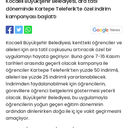
Kocaeli Büyükşehir Belediyesi, ara tatil
21 Gölcük
döneminde Kartepe Teleferik’te özel indirim
02624132333
kampanyası başlattı
haber@golcukpostasi.com
Kocaeli Büyükşehir Belediyesi, kentteki öğrenciler ve
aileleri için ara tatil coşkusunu artıracak özel bir
uygulamayı hayata geçiriyor. Buna göre 7-16 Kasım
tarihleri arasında geçerli olacak kampanya ile
öğrenciler Kartepe Teleferik’ten yüzde 50 indirimli,
aileleri ise yüzde 25 indirimli yararlanabilecek.
İndirimden faydalanabilmek için öğrencilerin,
görevlilere öğrenci belgelerini göstermesi yeterli
olacak. Büyükşehir Belediyesi, bu uygulamayla
öğrencilerin yoğun geçen eğitim döneminin
ardından dinlenirken doğa ile iç içe vakit geçirmesini
amaçlıyor.