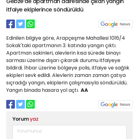
Gebze’de apartman dairesinde çıkan yangın
21 Gölcük
itfaiye ekiplerince söndürüldü
02624132333
haber@golcukpostasi.com
Edinilen bilgiye göre, Arapçeşme Mahallesi 1016/4
Sokak'taki apartmanın 3. katında yangın çıktı.
Apartman sakinleri, alevlerin kısa sürede binayı
sarması üzerine dışarı çıkarak durumu itfaiyeye
bildirdi. İhbar üzerine bölgeye polis, itfaiye ve sağlık
ekipleri sevk edildi. Alevlerin zaman zaman çatıya
sıçradığı yangın, ekiplerin çalışmasıyla söndürüldü.
Yangın binada hasara yol açtı.
AA
Yorum
yaz