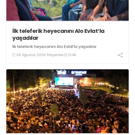
İlk teleferik heyecanını Alo Evlat’la
yaşadılar
İlk teleferik heyecanını Alo Evlat’la yaşadılar
06 Ağustos 2026 Perşembe
13:45