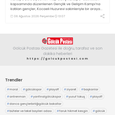
kapsamında düzenlenen Gençlik ve Gelişim Kampı’na
katılan gençler, Kocaeli Huzurevi sakinleriyle bir araya
geldi
06 Ağustos 2026 Perşembe
13:07
Gölcük Postası Gazetesi ile doğru, tarafsız ve son
dakika heberleri
https://golcukpostasi.com
Trendler
#
moral
#
gölcükspor
#
playoff
#
ziyaret
#
başkanlar
#
antrenman
#
yarıfinalgölcükspor
#
yusuf tokuş
#
playoff
#
darıca gençlerbirliğigölcük bakallar
#
büfeler ve tekel bayileri odası
#
faruk hikmet kesgin
#
gölcük