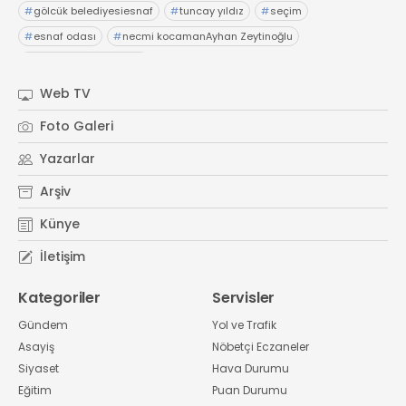
#
gölcük belediyesiesnaf
#
tuncay yıldız
#
seçim
#
esnaf odası
#
necmi kocamanAyhan Zeytinoğlu
#
Kocaeli Sanayi Odası
Web TV
Foto Galeri
Yazarlar
Arşiv
Künye
İletişim
Kategoriler
Servisler
Gündem
Yol ve Trafik
Asayiş
Nöbetçi Eczaneler
Siyaset
Hava Durumu
Eğitim
Puan Durumu