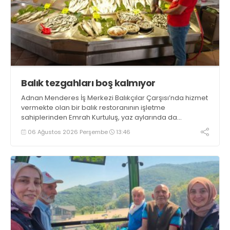
Balık tezgahları boş kalmıyor
Adnan Menderes İş Merkezi Balıkçılar Çarşısı’nda hizmet
vermekte olan bir balık restoranının işletme
sahiplerinden Emrah Kurtuluş, yaz aylarında da
tezgahlarda taze balık bulunduğunu ifade ederek “Yıl
06 Ağustos 2026 Perşembe
13:46
boyunca tezgahlarda taze balık bulmak mümkün
oluyor” dedi