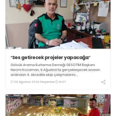
‘Ses getirecek projeler yapacağız’
Gölcük Arama Kurtarma Derneği GESOTİM Başkanı
Necmi Kocaman, 9 Ağustos’ta gerçekleşecek sınavın
ardından 4. Akredite ekip çalışmalarını
tamamlayacaklarını ifade ederek açıklamalarda
06 Ağustos 2026 Perşembe
16:07
bulundu. Kocaman, “Gölcük’te ve Kocaeli genelinde ses
getirecek projelerimizi tek tek hayata geçireceğiz” dedi