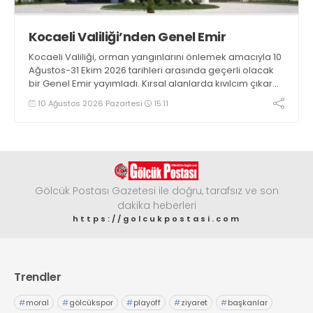
Kocaeli Valiliği’nden Genel Emir
Kocaeli Valiliği, orman yangınlarını önlemek amacıyla 10
Ağustos-31 Ekim 2026 tarihleri arasında geçerli olacak
bir Genel Emir yayımladı. Kırsal alanlarda kıvılcım çıkaran
makine kullanacak kişilerin önceden kolluk kuvvetlerine
10 Ağustos 2026 Pazartesi
15:11
bildirim yapması ve yanlarında 6 kilogramlık yangın tüpü
bulundurması zorunlu hale getirildi
Gölcük Postası Gazetesi ile doğru, tarafsız ve son
dakika heberleri
https://golcukpostasi.com
Trendler
#
moral
#
gölcükspor
#
playoff
#
ziyaret
#
başkanlar