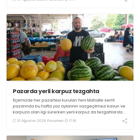
bünyesindeki 4. arama-kurtarma ekibinin akreditasyon
sürecini başarıyla tamamladı
Pazarda yerli karpuz tezgahta
İlçemizde her pazartesi kurulan Yeni Mahalle semt
pazarında bu hafta yaz aylarının vazgeçilmezi kavun ve
karpuza olan ilgi sürerken yerli karpuz da tezgahlarda
yerini aldı
10 Ağustos 2026 Pazartesi
17:16