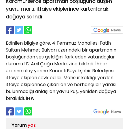
Karamürsel’de apartman boşluğuna düşen
21 Gölcük
yavru martı, itfaiye ekiplerince kurtarılarak
02624132333
doğaya salındı
haber@golcukpostasi.com
Edinilen bilgiye göre, 4 Temmuz Mahallesi Fatih
Sultan Mehmet Bulvarı üzerindeki bir apartmanın
boşluğundan ses geldiğini fark eden vatandaşlar
durumu 112 Acil Çağrı Merkezine bildirdi. İhbar
üzerine olay yerine Kocaeli Büyükşehir Belediyesi
itfaiye ekipleri sevk edildi. Mahsur kaldığı yerden
itfaiye ekiplerince çıkarılan ve herhangi bir yarası
bulunmadığı anlaşılan yavru kuş, yeniden doğaya
bırakıldı.
İHA
Yorum
yaz