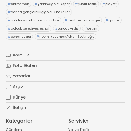
#
antrenman
#
yarıfinalgölcükspor
#
yusuf tokuş
#
playoff
#
darıca gençlerbirliğigölcük bakallar
#
büfeler ve tekel bayileri odası
#
faruk hikmet kesgin
#
gölcük
#
gölcük belediyesiesnaf
#
tuncay yıldız
#
seçim
#
esnaf odası
#
necmi kocamanAyhan Zeytinoğlu
#
Kocaeli Sanayi Odası
Web TV
Foto Galeri
Yazarlar
Arşiv
Künye
İletişim
Kategoriler
Servisler
Gündem
Yol ve Trafik