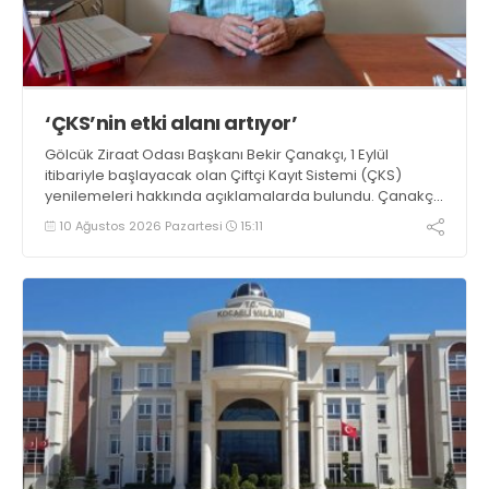
‘ÇKS’nin etki alanı artıyor’
Gölcük Ziraat Odası Başkanı Bekir Çanakçı, 1 Eylül
itibariyle başlayacak olan Çiftçi Kayıt Sistemi (ÇKS)
yenilemeleri hakkında açıklamalarda bulundu. Çanakçı,
“Çiftçi Kayıt Sistemi formatı, yaygınlaşması ve etki alanı
10 Ağustos 2026 Pazartesi
15:11
her yıl artarak devam etmektedir” dedi