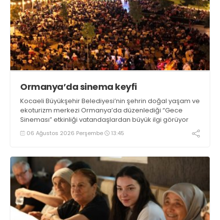
Ormanya’da sinema keyfi
Kocaeli Büyükşehir Belediyesi’nin şehrin doğal yaşam ve
ekoturizm merkezi Ormanya’da düzenlediği “Gece
Sineması” etkinliği vatandaşlardan büyük ilgi görüyor
06 Ağustos 2026 Perşembe
13:45