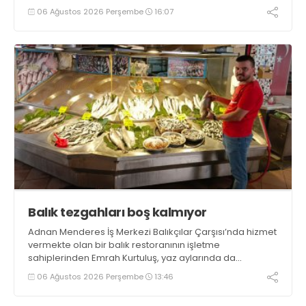
tamamlayacaklarını ifade ederek açıklamalarda
06 Ağustos 2026 Perşembe
16:07
bulundu. Kocaman, “Gölcük’te ve Kocaeli genelinde ses
getirecek projelerimizi tek tek hayata geçireceğiz” dedi
Balık tezgahları boş kalmıyor
Adnan Menderes İş Merkezi Balıkçılar Çarşısı’nda hizmet
vermekte olan bir balık restoranının işletme
sahiplerinden Emrah Kurtuluş, yaz aylarında da
tezgahlarda taze balık bulunduğunu ifade ederek “Yıl
06 Ağustos 2026 Perşembe
13:46
boyunca tezgahlarda taze balık bulmak mümkün
oluyor” dedi