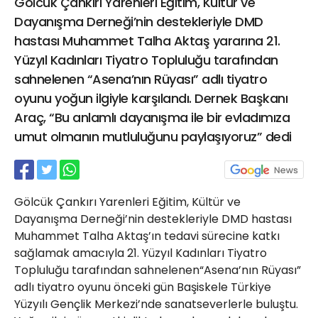
Gölcük Çankırı Yarenleri Eğitim, Kültür ve
21 Gölcük
Dayanışma Derneği’nin destekleriyle DMD
02624132333
hastası Muhammet Talha Aktaş yararına 21.
haber@golcukpostasi.com
Yüzyıl Kadınları Tiyatro Topluluğu tarafından
sahnelenen “Asena’nın Rüyası” adlı tiyatro
oyunu yoğun ilgiyle karşılandı. Dernek Başkanı
Araç, “Bu anlamlı dayanışma ile bir evladımıza
umut olmanın mutluluğunu paylaşıyoruz” dedi
Gölcük Çankırı Yarenleri Eğitim, Kültür ve
Dayanışma Derneği’nin destekleriyle DMD hastası
Muhammet Talha Aktaş’ın tedavi sürecine katkı
sağlamak amacıyla 21. Yüzyıl Kadınları Tiyatro
Topluluğu tarafından sahnelenen“Asena’nın Rüyası”
adlı tiyatro oyunu önceki gün Başiskele Türkiye
Yüzyılı Gençlik Merkezi’nde sanatseverlerle buluştu.