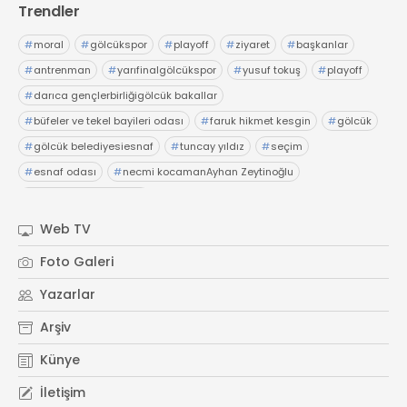
Trendler
#
moral
#
gölcükspor
#
playoff
#
ziyaret
#
başkanlar
#
antrenman
#
yarıfinalgölcükspor
#
yusuf tokuş
#
playoff
#
darıca gençlerbirliğigölcük bakallar
#
büfeler ve tekel bayileri odası
#
faruk hikmet kesgin
#
gölcük
#
gölcük belediyesiesnaf
#
tuncay yıldız
#
seçim
#
esnaf odası
#
necmi kocamanAyhan Zeytinoğlu
#
Kocaeli Sanayi Odası
Web TV
Foto Galeri
Yazarlar
Arşiv
Künye
İletişim