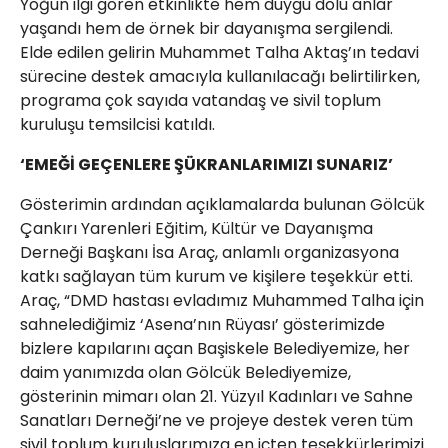
Yoğun ilgi gören etkinlikte hem duygu dolu anlar
yaşandı hem de örnek bir dayanışma sergilendi.
Elde edilen gelirin Muhammet Talha Aktaş’ın tedavi
sürecine destek amacıyla kullanılacağı belirtilirken,
programa çok sayıda vatandaş ve sivil toplum
kuruluşu temsilcisi katıldı.
‘EMEĞİ GEÇENLERE ŞÜKRANLARIMIZI SUNARIZ’
Gösterimin ardından açıklamalarda bulunan Gölcük
Çankırı Yarenleri Eğitim, Kültür ve Dayanışma
Derneği Başkanı İsa Araç, anlamlı organizasyona
katkı sağlayan tüm kurum ve kişilere teşekkür etti.
Araç, “DMD hastası evladımız Muhammed Talha için
sahnelediğimiz ‘Asena’nın Rüyası’ gösterimizde
bizlere kapılarını açan Başiskele Belediyemize, her
daim yanımızda olan Gölcük Belediyemize,
gösterinin mimarı olan 21. Yüzyıl Kadınları ve Sahne
Sanatları Derneği’ne ve projeye destek veren tüm
sivil toplum kuruluşlarımıza en içten teşekkürlerimizi