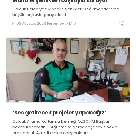
Mahalle şenlikleri coşkuyla sürüyor
Gölcük Belediyesi Mahalle Şenlikleri Değirmendere’de
büyük coşkuyla gerçekleşti
06 Ağustos 2026 Perşembe
17:16
‘Ses getirecek projeler yapacağız’
Gölcük Arama Kurtarma Derneği GESOTİM Başkanı
Necmi Kocaman, 9 Ağustos’ta gerçekleşecek sınavın
ardından 4. Akredite ekip çalışmalarını